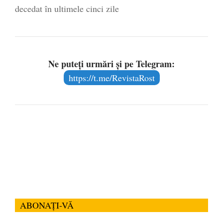
decedat în ultimele cinci zile
Ne puteți urmări și pe Telegram:
https://t.me/RevistaRost
ABONAȚI-VĂ