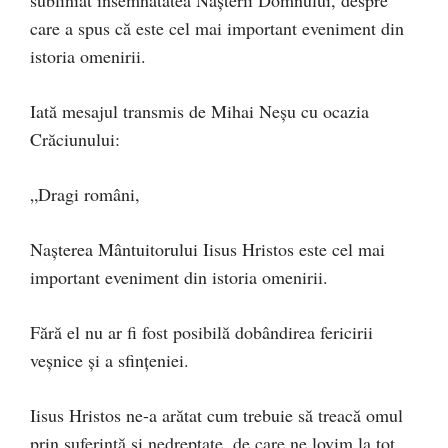
subliniat însemnătatea Nașterii Domnului, despre
care a spus că este cel mai important eveniment din
istoria omenirii.
Iată mesajul transmis de Mihai Neșu cu ocazia
Crăciunului:
„Dragi români,
Nașterea Mântuitorului Iisus Hristos este cel mai
important eveniment din istoria omenirii.
Fără el nu ar fi fost posibilă dobândirea fericirii
veșnice și a sfințeniei.
Iisus Hristos ne-a arătat cum trebuie să treacă omul
prin suferință și nedreptate, de care ne lovim la tot