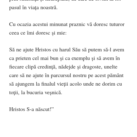
pasul în viața noastră.
Cu ocazia acestui minunat praznic vă doresc tuturor
ceea ce îmi doresc și mie:
Să ne ajute Hristos cu harul Său să putem să-l avem
ca prieten cel mai bun și ca exemplu și să avem în
fiecare clipă credință, nădejde și dragoste, unelte
care să ne ajute în parcursul nostru pe acest pământ
să ajungem la finalul vieții acolo unde ne dorim cu
toții, la bucuria veșnică.
Hristos S-a născut!”