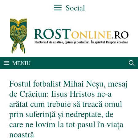
Sari
Social
la
conținut
MENIU
Fostul fotbalist Mihai Neșu, mesaj
de Crăciun: Iisus Hristos ne-a
arătat cum trebuie să treacă omul
prin suferință și nedreptate, de
care ne lovim la tot pasul în viața
noastră