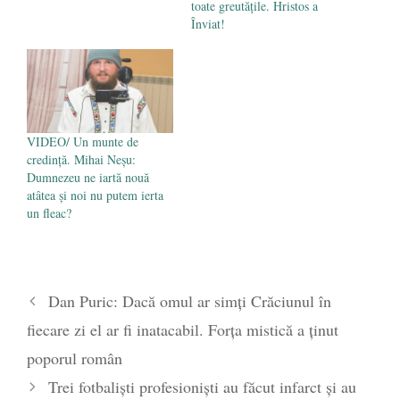
toate greutățile. Hristos a
Înviat!
VIDEO/ Un munte de
credință. Mihai Neșu:
Dumnezeu ne iartă nouă
atâtea și noi nu putem ierta
un fleac?
Dan Puric: Dacă omul ar simţi Crăciunul în
fiecare zi el ar fi inatacabil. Forța mistică a ținut
poporul român
Trei fotbaliști profesioniști au făcut infarct și au