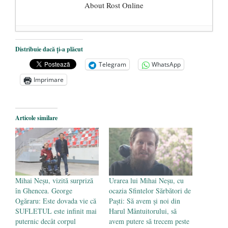
About Rost Online
Dezvăluiri cutremurătoare despre
Distribuie dacă ți-a plăcut
președintele Ucrainei, Volodymyr
Telegram
WhatsApp
Zelensky
- 13 mai 2026
Imprimare
Statul care servește Națiunea
- 21 aprilie
2026
Legea Vexler produce efecte. Bustul
Articole similare
poetului Octavian Goga, înlăturat din Iași
- 16 aprilie 2026
Mihai Neșu, vizită surpriză
Urarea lui Mihai Neșu, cu
în Ghencea. George
ocazia Sfintelor Sărbători de
Ogăraru: Este dovada vie că
Paști: Să avem și noi din
SUFLETUL este infinit mai
Harul Mântuitorului, să
puternic decât corpul
avem putere să trecem peste