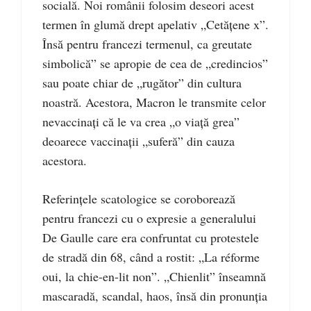
socială. Noi românii folosim deseori acest
termen în glumă drept apelativ „Cetăţene x”.
Însă pentru francezi termenul, ca greutate
simbolică” se apropie de cea de „credincios”
sau poate chiar de „rugător” din cultura
noastră. Acestora, Macron le transmite celor
nevaccinaţi că le va crea „o viaţă grea”
deoarece vaccinaţii „suferă” din cauza
acestora.
Referinţele scatologice se coroborează
pentru francezi cu o expresie a generalului
De Gaulle care era confruntat cu protestele
de stradă din 68, când a rostit: „La réforme
oui, la chie-en-lit non”. „Chienlit” înseamnă
mascaradă, scandal, haos, însă din pronunţia