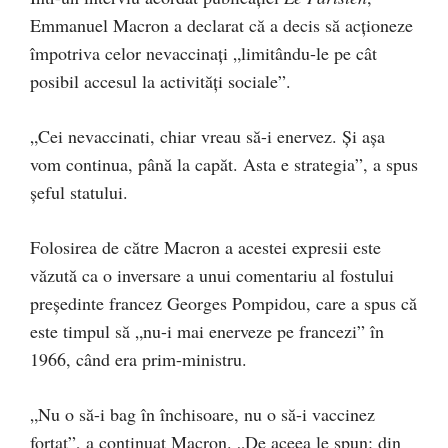
Emmanuel Macron a declarat că a decis să acționeze
împotriva celor nevaccinați „limitându-le pe cât
posibil accesul la activități sociale”.
„Cei nevaccinati, chiar vreau să-i enervez. Și așa
vom continua, până la capăt. Asta e strategia”, a spus
șeful statului.
Folosirea de către Macron a acestei expresii este
văzută ca o inversare a unui comentariu al fostului
președinte francez Georges Pompidou, care a spus că
este timpul să „nu-i mai enerveze pe francezi” în
1966, când era prim-ministru.
„Nu o să-i bag în închisoare, nu o să-i vaccinez
forțat”, a continuat Macron. „De aceea le spun: din