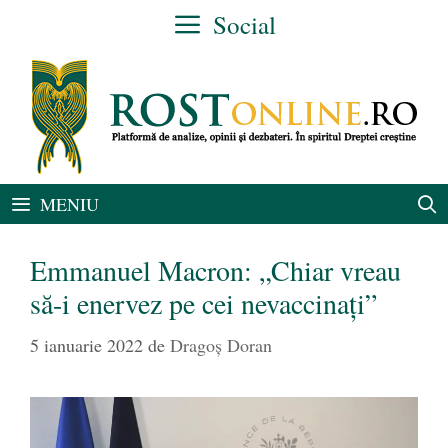
Sari
Social
la
conținut
MENIU
Emmanuel Macron: „Chiar vreau
să-i enervez pe cei nevaccinați”
5 ianuarie 2022
de
Dragoș Doran