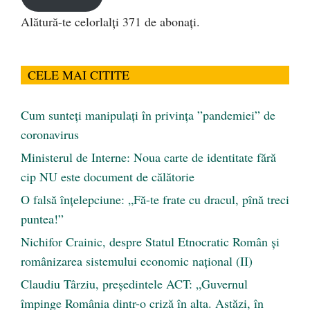
Alătură-te celorlalți 371 de abonați.
CELE MAI CITITE
Cum sunteți manipulați în privința ”pandemiei” de
coronavirus
Ministerul de Interne: Noua carte de identitate fără
cip NU este document de călătorie
O falsă înțelepciune: „Fă-te frate cu dracul, pînă treci
puntea!”
Nichifor Crainic, despre Statul Etnocratic Român şi
românizarea sistemului economic naţional (II)
Claudiu Târziu, președintele ACT: „Guvernul
împinge România dintr-o criză în alta. Astăzi, în