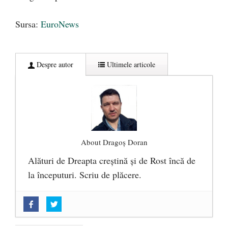
Sursa:
EuroNews
Despre autor
Ultimele articole
About Dragoș Doran
Alături de Dreapta creștină și de Rost încă de
la începuturi. Scriu de plăcere.
„Acum nu e momentul”
- 22 martie 2025
O nouă autostradă distruge pădurea