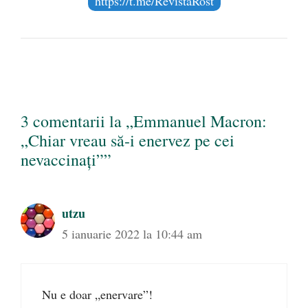
https://t.me/RevistaRost
3 comentarii la „Emmanuel Macron:
„Chiar vreau să-i enervez pe cei
nevaccinați””
utzu
5 ianuarie 2022 la 10:44 am
Nu e doar „enervare”!