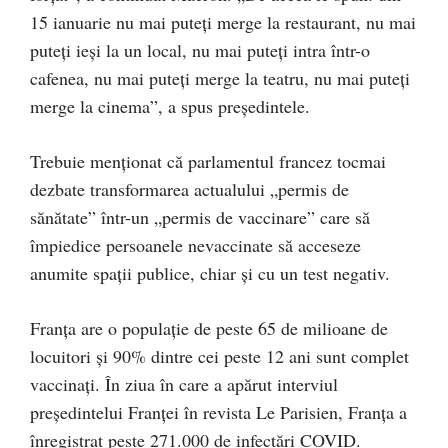
15 ianuarie nu mai puteți merge la restaurant, nu mai
puteți ieși la un local, nu mai puteți intra într-o
cafenea, nu mai puteți merge la teatru, nu mai puteți
merge la cinema”, a spus președintele.
Trebuie menționat că parlamentul francez tocmai
dezbate transformarea actualului „permis de
sănătate” într-un „permis de vaccinare” care să
împiedice persoanele nevaccinate să acceseze
anumite spații publice, chiar și cu un test negativ.
Franța are o populație de peste 65 de milioane de
locuitori și 90% dintre cei peste 12 ani sunt complet
vaccinați. În ziua în care a apărut interviul
președintelui Franței în revista Le Parisien, Franța a
înregistrat peste 271.000 de infectări COVID.