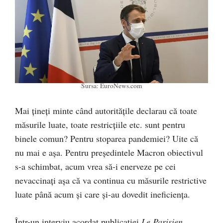
Sursa: EuroNews.com
Mai țineți minte când autoritățile declarau că toate
măsurile luate, toate restricțiile etc. sunt pentru
binele comun? Pentru stoparea pandemiei? Uite că
nu mai e așa. Pentru președintele Macron obiectivul
s-a schimbat, acum vrea să-i enerveze pe cei
nevaccinați așa că va continua cu măsurile restrictive
luate până acum și care și-au dovedit ineficiența.
Într-un interviu acordat publicației
Le Parisien
,