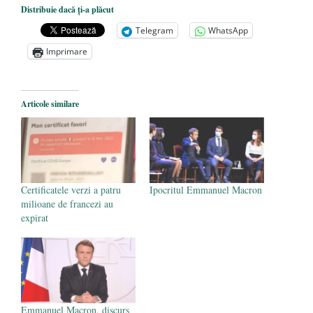
amazoniană, pentru summitul climatic
Distribuie dacă ți-a plăcut
COP30
- 14 martie 2025
Telegram
WhatsApp
Alegeri controlate
- 11 martie 2025
Imprimare
Articole similare
Certificatele verzi a patru
Ipocritul Emmanuel Macron
milioane de francezi au
expirat
Emmanuel Macron, discurs