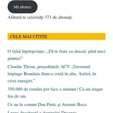
Mă abonez
Alătură-te celorlalți 371 de abonați.
CELE MAI CITITE
O falsă înțelepciune: „Fă-te frate cu dracul, pînă treci
puntea!”
Claudiu Târziu, președintele ACT: „Guvernul
împinge România dintr-o criză în alta. Astăzi, în
criza energiei.”
350.000 de români pot face o minune! Cu un singur
leu de om
Ce au în comun Dan Puric şi Arsenie Boca
Legea deocheată a domnului Dragnea