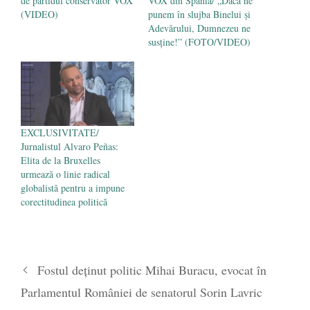
de partidul conservator VOX
VOX din Spania/ „Dacă ne
(VIDEO)
punem în slujba Binelui și
Adevărului, Dumnezeu ne
susține!” (FOTO/VIDEO)
EXCLUSIVITATE/
Jurnalistul Alvaro Peñas:
Elita de la Bruxelles
urmează o linie radical
globalistă pentru a impune
corectitudinea politică
Fostul deținut politic Mihai Buracu, evocat în
Parlamentul României de senatorul Sorin Lavric