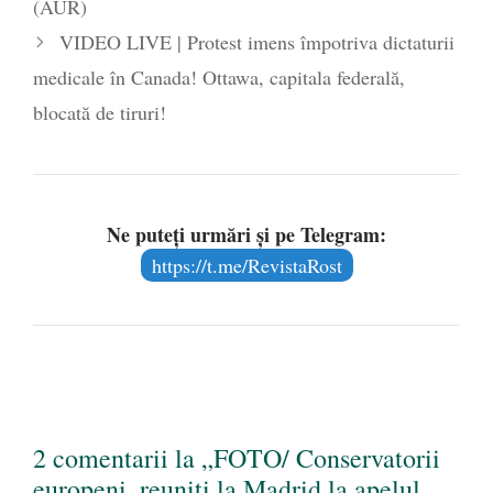
(AUR)
VIDEO LIVE | Protest imens împotriva dictaturii
medicale în Canada! Ottawa, capitala federală,
blocată de tiruri!
Ne puteți urmări și pe Telegram:
https://t.me/RevistaRost
2 comentarii la „FOTO/ Conservatorii
europeni, reuniți la Madrid la apelul