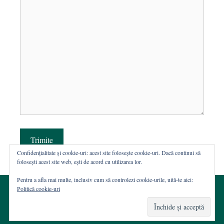
Trimite
Confidențialitate și cookie-uri: acest site folosește cookie-uri. Dacă continui să
folosești acest site web, ești de acord cu utilizarea lor.
Pentru a afla mai multe, inclusiv cum să controlezi cookie-urile, uită-te aici:
Politică cookie-uri
© 2002-2026 · Asociația ROST
Web hosting şi dezvoltare Wordpress:
Casa de WEB