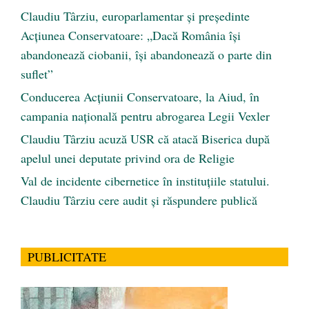
Claudiu Târziu, europarlamentar și președinte
Acțiunea Conservatoare: „Dacă România își
abandonează ciobanii, își abandonează o parte din
suflet”
Conducerea Acțiunii Conservatoare, la Aiud, în
campania națională pentru abrogarea Legii Vexler
Claudiu Târziu acuză USR că atacă Biserica după
apelul unei deputate privind ora de Religie
Val de incidente cibernetice în instituțiile statului.
Claudiu Târziu cere audit și răspundere publică
PUBLICITATE