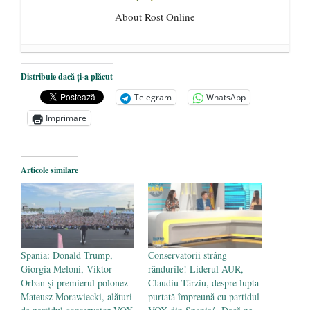
About Rost Online
Dezvăluiri cutremurătoare despre
Distribuie dacă ți-a plăcut
președintele Ucrainei, Volodymyr
Telegram
WhatsApp
Zelensky
- 13 mai 2026
Imprimare
Statul care servește Națiunea
- 21 aprilie
2026
Legea Vexler produce efecte. Bustul
Articole similare
poetului Octavian Goga, înlăturat din Iași
- 16 aprilie 2026
Spania: Donald Trump,
Conservatorii strâng
Giorgia Meloni, Viktor
rândurile! Liderul AUR,
Orban și premierul polonez
Claudiu Târziu, despre lupta
Mateusz Morawiecki, alături
purtată împreună cu partidul