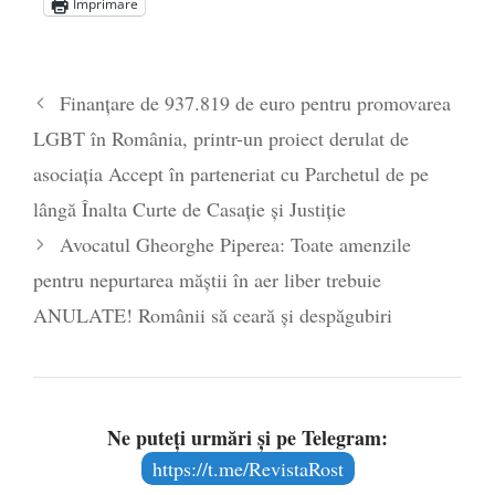
Alegeri controlate
- 11 martie 2025
Imprimare
Finanțare de 937.819 de euro pentru promovarea
LGBT în România, printr-un proiect derulat de
asociația Accept în parteneriat cu Parchetul de pe
lângă Înalta Curte de Casație și Justiție
Avocatul Gheorghe Piperea: Toate amenzile
pentru nepurtarea măștii în aer liber trebuie
ANULATE! Românii să ceară și despăgubiri
Ne puteți urmări și pe Telegram:
https://t.me/RevistaRost