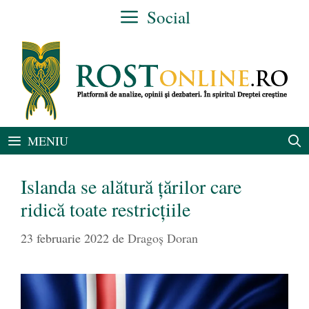
Sari
Social
la
conținut
MENIU
Islanda se alătură țărilor care
ridică toate restricțiile
23 februarie 2022
de
Dragoș Doran