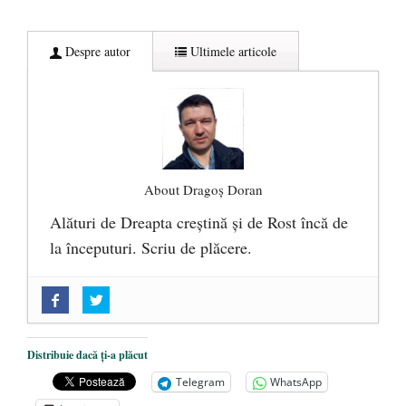
Despre autor
Ultimele articole
About Dragoș Doran
Alături de Dreapta creștină și de Rost încă de
la începuturi. Scriu de plăcere.
„Acum nu e momentul”
- 22 martie 2025
O nouă autostradă distruge pădurea
amazoniană, pentru summitul climatic
Distribuie dacă ți-a plăcut
COP30
- 14 martie 2025
Telegram
WhatsApp