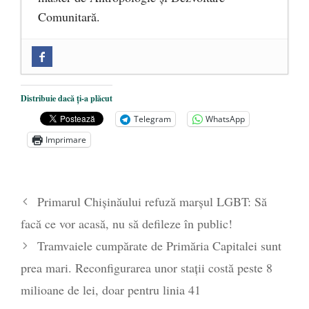
Comunitară.
Zilele Culturii și Spiritualității la
Mănăstirea „Sfânta Ana” Rohia. Părintele
Nicolae Steinhardt, comemorat la 102 ani
Distribuie dacă ți-a plăcut
de la naștere
- 29 iulie 2024
Telegram
WhatsApp
„Carnea cultivată” în laborator, tot mai
Imprimare
aproape de autorizare pentru
comercializare în UE
- 28 iulie 2024
Părintele mărturisitor Constantin
Primarul Chișinăului refuză marșul LGBT: Să
Voicescu, pomenit, duminică, la
facă ce vor acasă, nu să defileze în public!
Mănăstirea Cernica
- 27 iulie 2024
Tramvaiele cumpărate de Primăria Capitalei sunt
prea mari. Reconfigurarea unor stații costă peste 8
milioane de lei, doar pentru linia 41