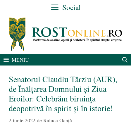
Sari
Social
la
conținut
MENIU
Senatorul Claudiu Târziu (AUR),
de Înălţarea Domnului și Ziua
Eroilor: Celebrăm biruința
deopotrivă în spirit și în istorie!
2 iunie 2022
de
Raluca Oanță