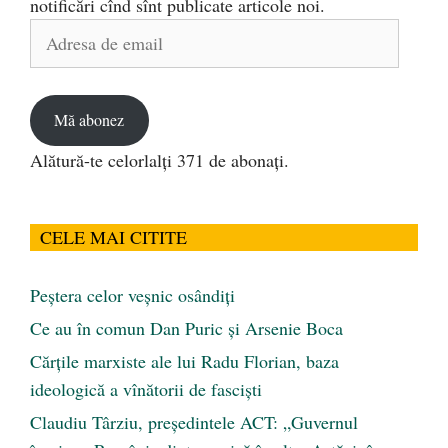
notificări cînd sînt publicate articole noi.
Adresa
de
email
Mă abonez
Alătură-te celorlalți 371 de abonați.
CELE MAI CITITE
Peştera celor veşnic osândiţi
Ce au în comun Dan Puric şi Arsenie Boca
Cărţile marxiste ale lui Radu Florian, baza
ideologică a vînătorii de fascişti
Claudiu Târziu, președintele ACT: „Guvernul