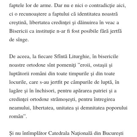
faptele lor de arme. Dar nu e nici o contradicție aici,
ci o recunoaștere a faptului că identitatea noastră
creștină, libertatea credinței și dăinuirea în veac a
Bisericii ca instituție n-ar fi fost posibile fără jertfă
de sînge.
De aceea, la fiecare Sfîntă Liturghie, în bisericile
noastre ortodoxe sînt pomeniţi ”eroii, ostaşii şi
luptătorii români din toate timpurile şi din toate
locurile, care s-au jertfit pe câmpurile de luptă, în
lagăre şi în închisori, pentru apărarea patriei şi a
credinţei ortodoxe strămoşeşti, pentru întregirea
neamului, libertatea, unitatea şi demnitatea poporului
român”.
Și nu întîmplător Catedrala Națională din București