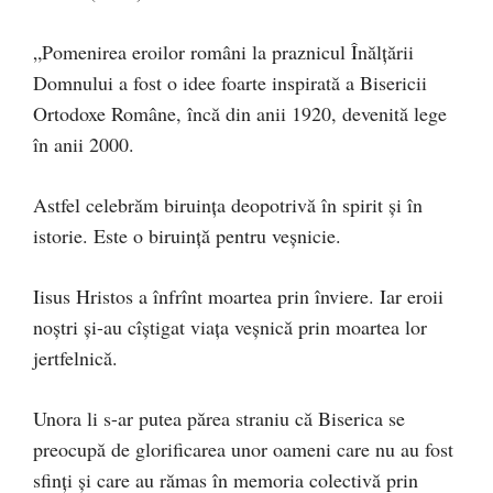
„Pomenirea eroilor români la praznicul Înălțării
Domnului a fost o idee foarte inspirată a Bisericii
Ortodoxe Române, încă din anii 1920, devenită lege
în anii 2000.
Astfel celebrăm biruința deopotrivă în spirit și în
istorie. Este o biruință pentru veșnicie.
Iisus Hristos a înfrînt moartea prin înviere. Iar eroii
noștri și-au cîștigat viața veșnică prin moartea lor
jertfelnică.
Unora li s-ar putea părea straniu că Biserica se
preocupă de glorificarea unor oameni care nu au fost
sfinți și care au rămas în memoria colectivă prin