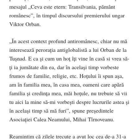
mesajul „Ceva este etern: Transilvania, pământ
românesc”, în timpul discursului premierului ungar
Viktor Orban.
„În acest context profund antiromânesc, chiar nu mă
interesează perorația antiglobalistă a lui Orban de la
Tușnad. E ca și cum un hoț îți vine în casă si vrea să-
ți ia jumătate din ea, dar în același timp vorbeste
frumos de familie, religie, etc. Hoțului îi spun așa,
am în familia mea, în casa mea, oameni care apără
familia și credința mea, măi hoțule, nu trebuie să vii
tu aici la mine să-mi vorbești despre lucrurile astea și
în același timp să mă furi”, spune președintele
Asociației Calea Neamului, Mihai Tîrnoveanu.
Reamintim că zilele trecute a avut loc cea de-a 31-a