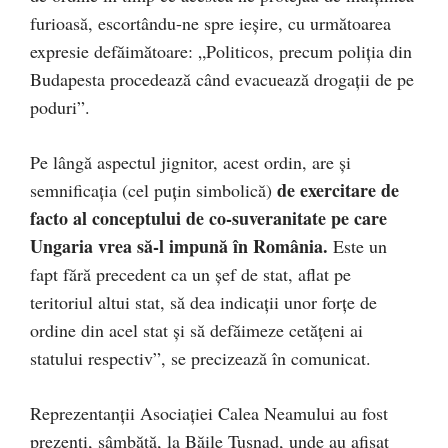
furioasă, escortându-ne spre ieșire, cu următoarea
expresie defăimătoare: „Politicos, precum poliția din
Budapesta procedează când evacuează drogații de pe
poduri”.
Pe lângă aspectul jignitor, acest ordin, are și
de exercitare de
semnificația (cel puțin simbolică)
facto al conceptului de co-suveranitate pe care
Ungaria vrea să-l impună în România.
Este un
fapt fără precedent ca un șef de stat, aflat pe
teritoriul altui stat, să dea indicații unor forțe de
ordine din acel stat și să defăimeze cetățeni ai
statului respectiv”, se precizează în comunicat.
Reprezentanții Asociației Calea Neamului au fost
prezenți, sâmbătă, la Băile Tușnad, unde au afișat