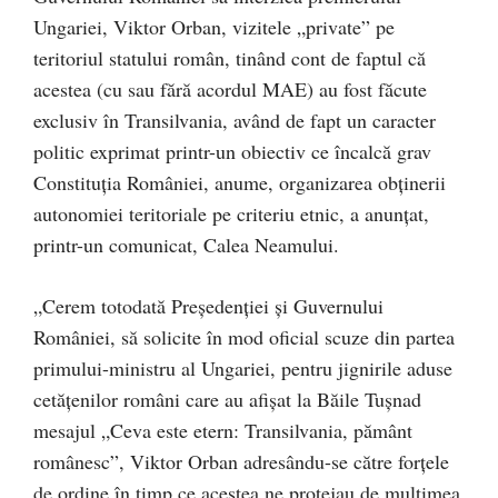
Ungariei, Viktor Orban, vizitele „private” pe
teritoriul statului român, tinând cont de faptul că
acestea (cu sau fără acordul MAE) au fost făcute
exclusiv în Transilvania, având de fapt un caracter
politic exprimat printr-un obiectiv ce încalcă grav
Constituția României, anume, organizarea obținerii
autonomiei teritoriale pe criteriu etnic, a anunțat,
printr-un comunicat, Calea Neamului.
„Cerem totodată Președenției și Guvernului
României, să solicite în mod oficial scuze din partea
primului-ministru al Ungariei, pentru jignirile aduse
cetățenilor români care au afișat la Băile Tușnad
mesajul „Ceva este etern: Transilvania, pământ
românesc”, Viktor Orban adresându-se către forțele
de ordine în timp ce acestea ne protejau de mulțimea