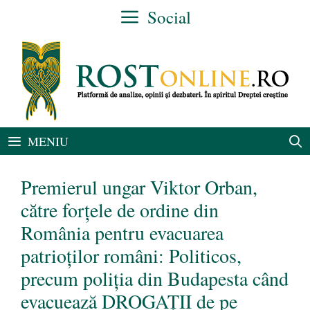
Sari
Social
la
conținut
MENIU
Premierul ungar Viktor Orban,
către forțele de ordine din
România pentru evacuarea
patrioților români: Politicos,
precum poliția din Budapesta când
evacuează DROGAȚII de pe