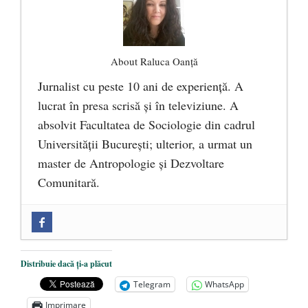
About Raluca Oanță
Jurnalist cu peste 10 ani de experiență. A
lucrat în presa scrisă și în televiziune. A
absolvit Facultatea de Sociologie din cadrul
Universității București; ulterior, a urmat un
master de Antropologie și Dezvoltare
Comunitară.
Zilele Culturii și Spiritualității la
Mănăstirea „Sfânta Ana” Rohia. Părintele
Nicolae Steinhardt, comemorat la 102 ani
Distribuie dacă ți-a plăcut
de la naștere
- 29 iulie 2024
Telegram
WhatsApp
„Carnea cultivată” în laborator, tot mai
Imprimare