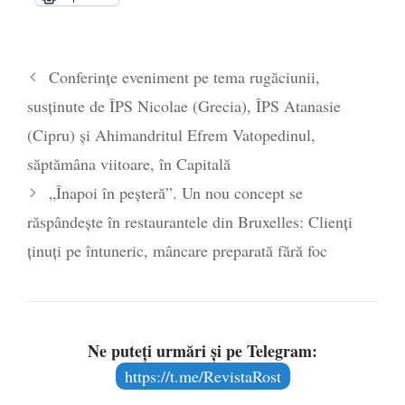
aproape de autorizare pentru
comercializare în UE
- 28 iulie 2024
Părintele mărturisitor Constantin
Conferințe eveniment pe tema rugăciunii,
Voicescu, pomenit, duminică, la
susținute de ÎPS Nicolae (Grecia), ÎPS Atanasie
Mănăstirea Cernica
- 27 iulie 2024
(Cipru) și Ahimandritul Efrem Vatopedinul,
săptămâna viitoare, în Capitală
„Înapoi în peșteră”. Un nou concept se
răspândește în restaurantele din Bruxelles: Clienți
ținuți pe întuneric, mâncare preparată fără foc
Ne puteți urmări și pe Telegram:
https://t.me/RevistaRost