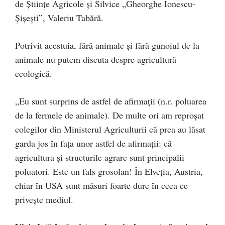
de Ştiinţe Agricole şi Silvice „Gheorghe Ionescu-
Şişeşti”, Valeriu Tabără.
Potrivit acestuia, fără animale și fără gunoiul de la
animale nu putem discuta despre agricultură
ecologică.
„Eu sunt surprins de astfel de afirmații (n.r. poluarea
de la fermele de animale). De multe ori am reproșat
colegilor din Ministerul Agriculturii că prea au lăsat
garda jos în fața unor astfel de afirmații: că
agricultura și structurile agrare sunt principalii
poluatori. Este un fals grosolan! În Elveția, Austria,
chiar în USA sunt măsuri foarte dure în ceea ce
privește mediul.