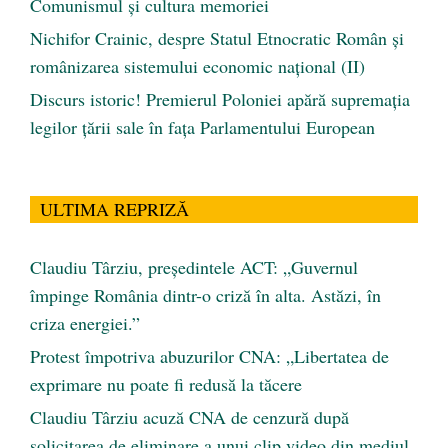
Comunismul şi cultura memoriei
Nichifor Crainic, despre Statul Etnocratic Român şi
românizarea sistemului economic naţional (II)
Discurs istoric! Premierul Poloniei apără supremația
legilor țării sale în fața Parlamentului European
ULTIMA REPRIZĂ
Claudiu Târziu, președintele ACT: „Guvernul
împinge România dintr-o criză în alta. Astăzi, în
criza energiei.”
Protest împotriva abuzurilor CNA: „Libertatea de
exprimare nu poate fi redusă la tăcere
Claudiu Târziu acuză CNA de cenzură după
solicitarea de eliminare a unui clip video din mediul