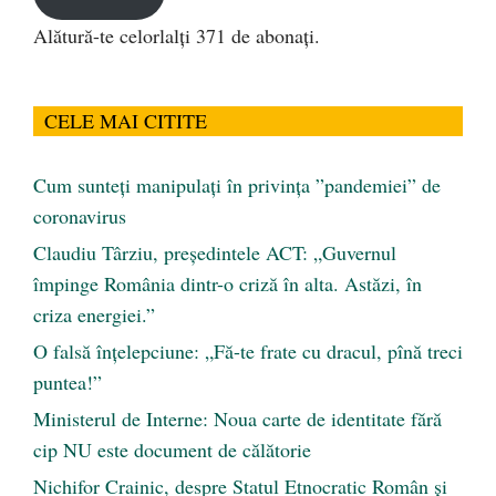
Alătură-te celorlalți 371 de abonați.
CELE MAI CITITE
Cum sunteți manipulați în privința ”pandemiei” de
coronavirus
Claudiu Târziu, președintele ACT: „Guvernul
împinge România dintr-o criză în alta. Astăzi, în
criza energiei.”
O falsă înțelepciune: „Fă-te frate cu dracul, pînă treci
puntea!”
Ministerul de Interne: Noua carte de identitate fără
cip NU este document de călătorie
Nichifor Crainic, despre Statul Etnocratic Român şi