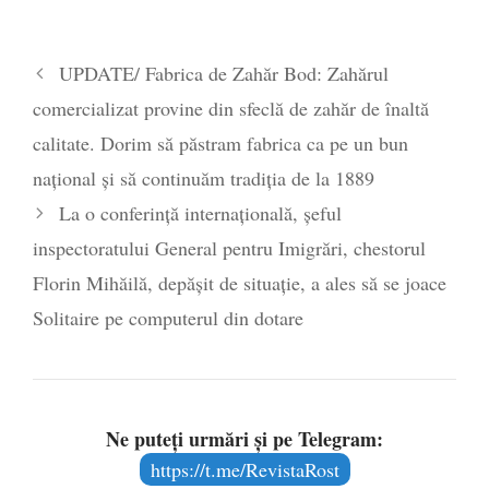
2025
România nu știe să își folosească și să își
protejeze resursele
- 11 august 2025
UPDATE/ Fabrica de Zahăr Bod: Zahărul
comercializat provine din sfeclă de zahăr de înaltă
calitate. Dorim să păstram fabrica ca pe un bun
național și să continuăm tradiția de la 1889
La o conferință internațională, șeful
inspectoratului General pentru Imigrări, chestorul
Florin Mihăilă, depășit de situație, a ales să se joace
Solitaire pe computerul din dotare
Ne puteți urmări și pe Telegram:
https://t.me/RevistaRost