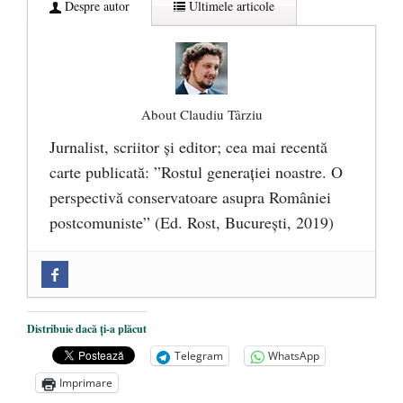
Despre autor
Ultimele articole
About Claudiu Târziu
Jurnalist, scriitor şi editor; cea mai recentă
carte publicată: ”Rostul generației noastre. O
perspectivă conservatoare asupra României
postcomuniste” (Ed. Rost, București, 2019)
„Microbuzele de aur” ale PNRR: Claudiu
Târziu cere anchetă a Parchetului
European și reforme pentru a bloca
Distribuie dacă ți-a plăcut
achizițiile la suprapreț
- 13 august 2025
Telegram
WhatsApp
Dragi prieteni din Constanța
- 12 august
Imprimare