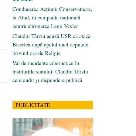
Conducerea Acțiunii Conservatoare,
la Aiud, în campania națională
u
pentru abrogarea Legii Vexler
Claudiu Târziu acuză USR că atacă
Biserica după apelul unei deputate
privind ora de Religie
Val de incidente cibernetice în
instituțiile statului. Claudiu Târziu
cere audit și răspundere publică
PUBLICITATE