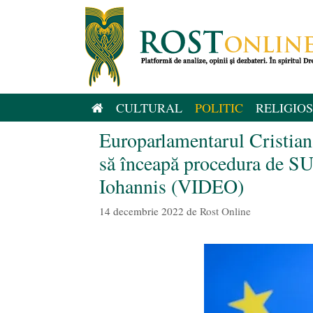
Sari
la
conținut
CULTURAL
POLITIC
RELIGIOS
Europarlamentarul Cristian
să înceapă procedura de 
Iohannis (VIDEO)
14 decembrie 2022
de
Rost Online