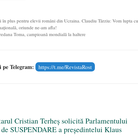
în plus pentru elevii români din Ucraina. Claudiu Târziu: Vom lupta c
 națională, oriunde ne-am afla!
oredana Toma, campioană mondială la haltere
și pe Telegram:
https://t.me/RevistaRost
rul Cristian Terheș solicită Parlamentului
a de SUSPENDARE a președintelui Klaus