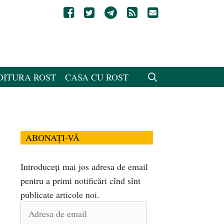
DITURA ROST
CASA CU ROST
ABONAȚI-VĂ
Introduceți mai jos adresa de email
pentru a primi notificări cînd sînt
publicate articole noi.
Adresa
de