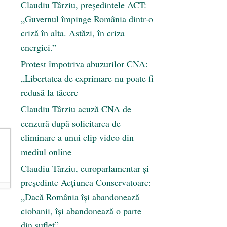
Claudiu Târziu, președintele ACT:
„Guvernul împinge România dintr-o
criză în alta. Astăzi, în criza
energiei.”
Protest împotriva abuzurilor CNA:
„Libertatea de exprimare nu poate fi
redusă la tăcere
Claudiu Târziu acuză CNA de
cenzură după solicitarea de
eliminare a unui clip video din
mediul online
Claudiu Târziu, europarlamentar și
președinte Acțiunea Conservatoare:
„Dacă România își abandonează
ciobanii, își abandonează o parte
din suflet”