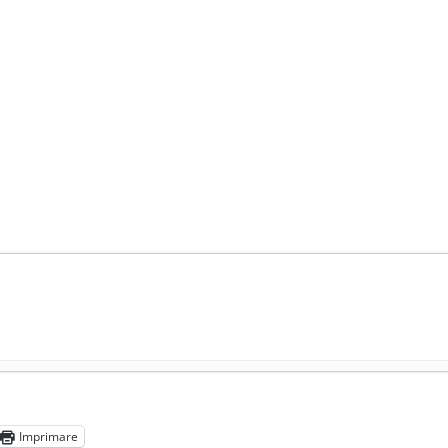
președintele Ucrainei, Volodymyr Zelensky
- 13 mai 2026
aprilie 2026
Imprimare
l poetului Octavian Goga, înlăturat din Iași
- 16 aprilie 2026