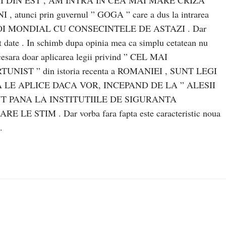
I DIN EST , AM INTRA IN CEA MAI MARE CRIZA
unci prin guvernul ” GOGA ” care a dus la intrarea
I MONDIAL CU CONSECINTELE DE ASTAZI . Dar
ist date . In schimb dupa opinia mea ca simplu cetatean nu
cesara doar aplicarea legii privind ” CEL MAI
ST ” din istoria recenta a ROMANIEI , SUNT LEGI
A LE APLICE DACA VOR, INCEPAND DE LA ” ALESII
T PANA LA INSTITUTIILE DE SIGURANTA
E STIM . Dar vorba fara fapta este caracteristic noua
.