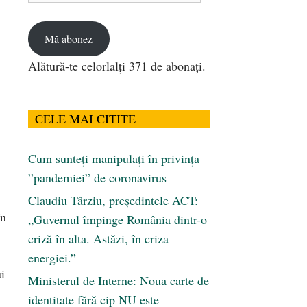
email
Mă abonez
Alătură-te celorlalți 371 de abonați.
CELE MAI CITITE
Cum sunteți manipulați în privința
”pandemiei” de coronavirus
Claudiu Târziu, președintele ACT:
în
„Guvernul împinge România dintr-o
criză în alta. Astăzi, în criza
energiei.”
i
Ministerul de Interne: Noua carte de
identitate fără cip NU este