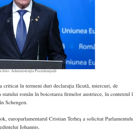
a foto: Administrația Prezidențială
criticat în termeni duri declarația făcută, miercuri, de
 statului român în boicotarea firmelor austriece, în contextul 
e în Schengen.
ook, europarlamentarul Cristian Terheș a solicitat Parlamentulu
edintelui Iohannis.