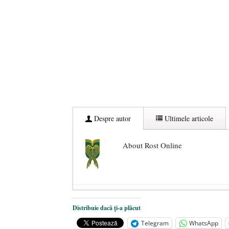
Despre autor
Ultimele articole
About Rost Online
Dezvăluiri cutremurătoare despre 
Distribuie dacă ți-a plăcut
Statul care servește Națiunea
- 21 
Telegram
WhatsApp
Legea Vexler produce efecte. Bustu