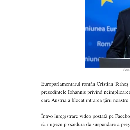
Surs
Europarlamentarul român Cristian Terheș a 
președintele Iohannis privind neimplicarea
care Austria a blocat intrarea țării noastr
Într-o înregistrare video postată pe Faceb
să inițieze procedura de suspendare a preș