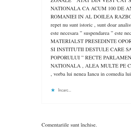
ZONALE ” ATAT DIN VEST CAT S
NATIONALA CA ACUM 100 DE ANI , at
ROMANIEI IN AL DOILEA RAZBO
repet nu sunt istoric , sunt doar anal
este necesara ” suspendarea ” este ne
MATERIALST PRESEDINTE OPORTUNI
SI INSTITUTII DESTULE CARE S
POPORULUI ” RECTE PARLAMEN
NATIONALA , ALEA MULTE PE CARE L
, vorba lui nenea Iancu in comedia lui
Încarc...
Comentariile sunt închise.