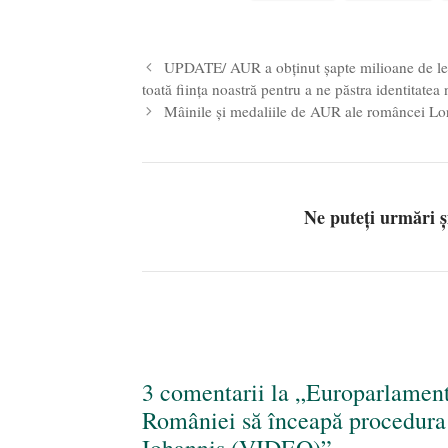
UPDATE/ AUR a obținut șapte milioane de lei 
toată ființa noastră pentru a ne păstra identitatea
Mâinile și medaliile de AUR ale româncei L
Ne puteți urmări 
3 comentarii la „Europarlamenta
României să înceapă procedur