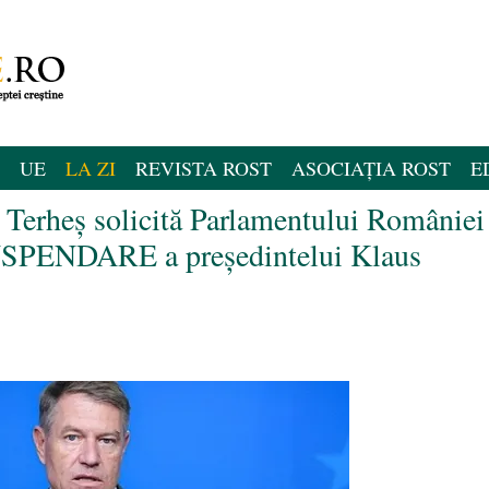
UE
LA ZI
REVISTA ROST
ASOCIAȚIA ROST
E
 Terheș solicită Parlamentului României
SUSPENDARE a președintelui Klaus