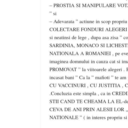
– PROSTIA SI MANIPULARE VO
” si
– Adevarata ” actiune in scop propriu 
COLECTARE FONDURI ALEGERI De
si neatinsi de lege , dupa asa zisa ”
SARDINIA, MONACO SI LICHESTEIN ” 
NATIONALA A ROMANIEI , pe event
imaginea domnului in cauza cat s
PROMOVAT ” la viitoarele alegeri . Pe 
incasat bani ” Ca la ” mafioti ” te a
CU VACCINURI , CU JUSTITIA , CU 
.Concluzia este simpla , ca in C
STII CAND TE CHEAMA LA EL-definti
CEVA DE ANI PRIN ALESII LOR „,
NATIONALE ” ( in interes propriu si n