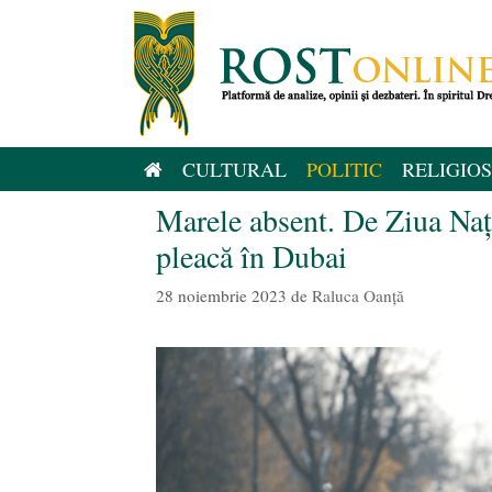
Sari
la
conținut
CULTURAL
POLITIC
RELIGIOS
Marele absent. De Ziua Naț
pleacă în Dubai
28 noiembrie 2023
de
Raluca Oanță