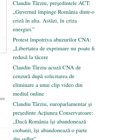
Claudiu Târziu, președintele ACT:
„Guvernul împinge România dintr-o
criză în alta. Astăzi, în criza
energiei.”
Protest împotriva abuzurilor CNA:
„Libertatea de exprimare nu poate fi
redusă la tăcere
Claudiu Târziu acuză CNA de
cenzură după solicitarea de
eliminare a unui clip video din
mediul online
are
Claudiu Târziu, europarlamentar și
președinte Acțiunea Conservatoare:
„Dacă România își abandonează
ciobanii, își abandonează o parte
din suflet”