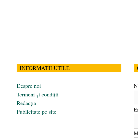
INFORMATII UTILE
Despre noi
N
Termeni și condiții
Redacția
E
Publicitate pe site
M