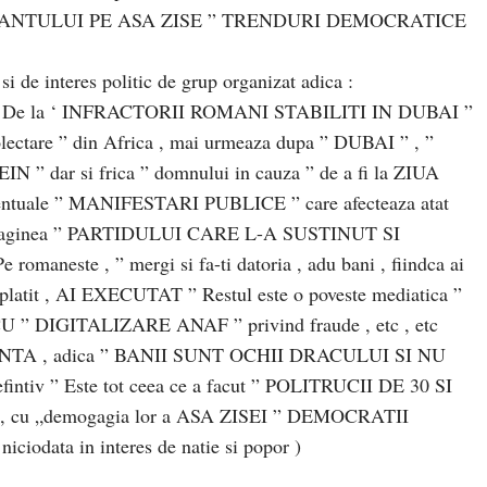
TANTULUI PE ASA ZISE ” TRENDURI DEMOCRATICE
si de interes politic de grup organizat adica :
 la ‘ INFRACTORII ROMANI STABILITI IN DUBAI ”
 colectare ” din Africa , mai urmeaza dupa ” DUBAI ” , ”
dar si frica ” domnului in cauza ” de a fi la ZIUA
uale ” MANIFESTARI PUBLICE ” care afecteaza atat
i imaginea ” PARTIDULUI CARE L-A SUSTINUT SI
romaneste , ” mergi si fa-ti datoria , adu bani , fiindca ai
m platit , AI EXECUTAT ” Restul este o poveste mediatica ”
” DIGITALIZARE ANAF ” privind fraude , etc , etc
REDINTA , adica ” BANII SUNT OCHII DRACULUI SI NU
v ” Este tot ceea ce a facut ” POLITRUCII DE 30 SI
 cu „demogagia lor a ASA ZISEI ” DEMOCRATII
iciodata in interes de natie si popor )