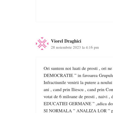
Viorel Draghici
28 noiembrie 2023 la 4:16 pm
Ori suntem noi luati de prosti , ori ne
DEMOCRATIE ” in favoarea Grupului o
Infractiunile venirii la putere a noulu
ani , cand prin Iliescu , cand prin C
votat de 6 miloane de prosti , naivi
EDUCATIEI GERMANE ” ,adica domnul
SI NORMALA ” ANALIZA LOR ” priv