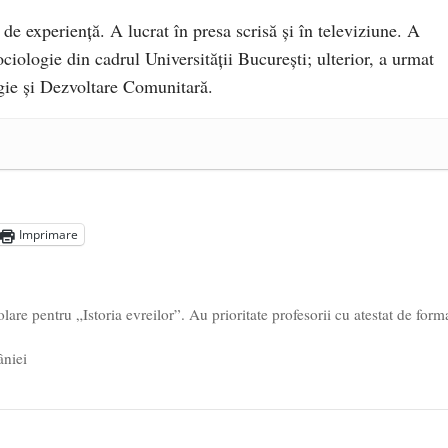
 de experiență. A lucrat în presa scrisă și în televiziune. A
ciologie din cadrul Universității București; ulterior, a urmat
ie și Dezvoltare Comunitară.
a Mănăstirea „Sfânta Ana” Rohia. Părintele Nicolae Steinhardt,
- 29 iulie 2024
ot mai aproape de autorizare pentru comercializare în UE
- 28
Imprimare
Voicescu, pomenit, duminică, la Mănăstirea Cernica
- 27 iulie
e pentru „Istoria evreilor”. Au prioritate profesorii cu atestat de form
âniei