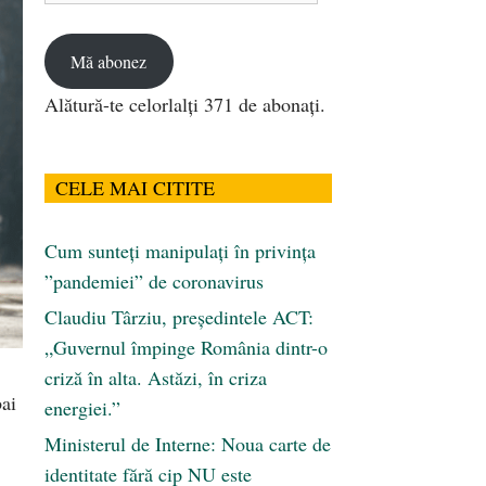
email
Mă abonez
Alătură-te celorlalți 371 de abonați.
CELE MAI CITITE
Cum sunteți manipulați în privința
”pandemiei” de coronavirus
Claudiu Târziu, președintele ACT:
„Guvernul împinge România dintr-o
criză în alta. Astăzi, în criza
bai
energiei.”
Ministerul de Interne: Noua carte de
identitate fără cip NU este