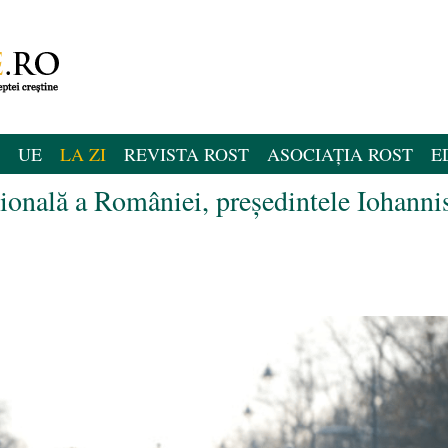
UE
LA ZI
REVISTA ROST
ASOCIAȚIA ROST
E
ională a României, președintele Iohanni