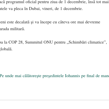
ncă programul oficial pentru ziua de 1 decembrie, însă tot mai
tele va pleca în Dubai, vineri, de 1 decembrie.
oceni este decalată și va începe cu câteva ore mai devreme
arada militară.
cipa la COP 28, Summitul ONU pentru „Schimbări climatice”,
globală.
e unde mai călătorește președintele Iohannis pe final de man