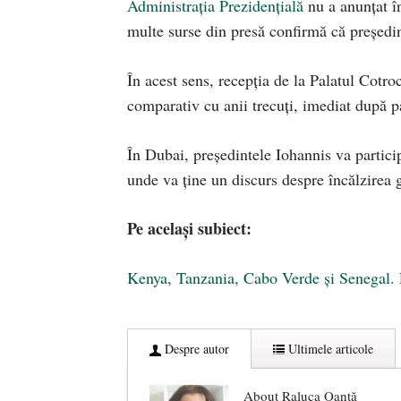
Administrația Prezidențială
nu a anunțat î
multe surse din presă confirmă că președin
În acest sens, recepția de la Palatul Cotr
comparativ cu anii trecuți, imediat după p
În Dubai, președintele Iohannis va parti
unde va ține un discurs despre încălzirea 
Pe același subiect:
Kenya, Tanzania, Cabo Verde și Senegal. P
Despre autor
Ultimele articole
About Raluca Oanță