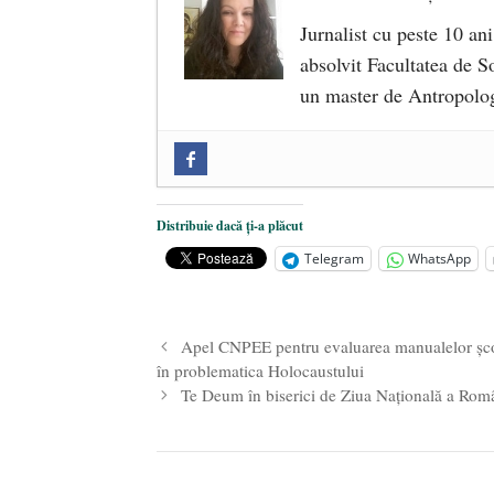
Jurnalist cu peste 10 ani
absolvit Facultatea de So
un master de Antropolog
Zilele Culturii și Spiritualității l
comemorat la 102 ani de la naștere
„Carnea cultivată” în laborator, t
Distribuie dacă ți-a plăcut
iulie 2024
Telegram
WhatsApp
Părintele mărturisitor Constantin 
2024
Apel CNPEE pentru evaluarea manualelor școlar
în problematica Holocaustului
Te Deum în biserici de Ziua Naţională a Rom