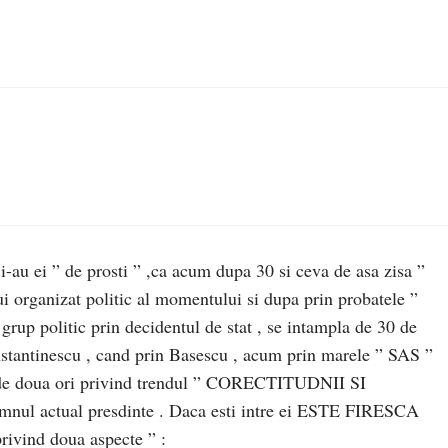
 i-au ei ” de prosti ” ,ca acum dupa 30 si ceva de asa zisa ”
rganizat politic al momentului si dupa prin probatele ”
i grup politic prin decidentul de stat , se intampla de 30 de
onstantinescu , cand prin Basescu , acum prin marele ” SAS ”
 , de doua ori privind trendul ” CORECTITUDNII SI
 actual presdinte . Daca esti intre ei ESTE FIRESCA
ind doua aspecte ” :