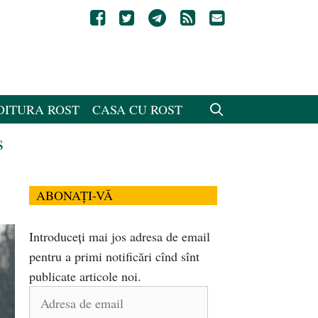
DITURA ROST
CASA CU ROST
s
ABONAȚI-VĂ
Introduceți mai jos adresa de email
pentru a primi notificări cînd sînt
publicate articole noi.
Adresa
de