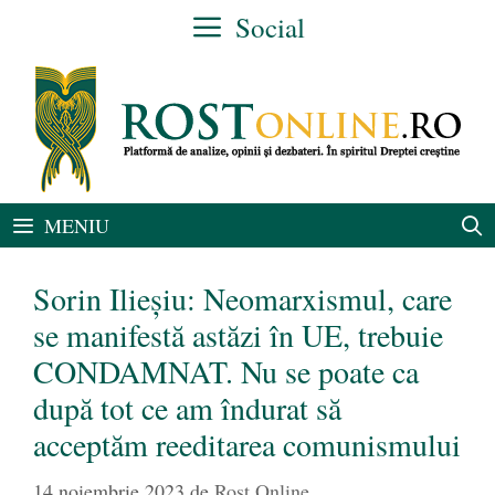
Sari
Social
la
conținut
MENIU
Sorin Ilieșiu: Neomarxismul, care
se manifestă astăzi în UE, trebuie
CONDAMNAT. Nu se poate ca
după tot ce am îndurat să
acceptăm reeditarea comunismului
14 noiembrie 2023
de
Rost Online