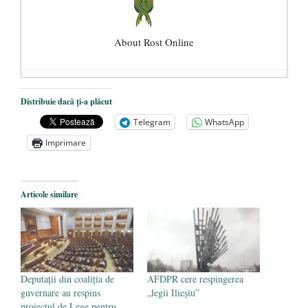
About Rost Online
Dezvăluiri cutremurătoare despre
Distribuie dacă ți-a plăcut
președintele Ucrainei, Volodymyr
Telegram
WhatsApp
Zelensky
- 13 mai 2026
Imprimare
Statul care servește Națiunea
- 21 aprilie
2026
Legea Vexler produce efecte. Bustul
Articole similare
poetului Octavian Goga, înlăturat din Iași
- 16 aprilie 2026
Deputații din coaliția de
AFDPR cere respingerea
guvernare au respins
„legii Ilieşiu”
proiectul de Lege pentru