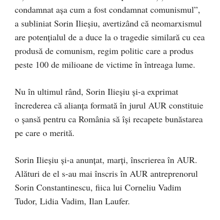
condamnat așa cum a fost condamnat comunismul”,
a subliniat Sorin Ilieșiu, avertizând că neomarxismul
are potențialul de a duce la o tragedie similară cu cea
produsă de comunism, regim politic care a produs
peste 100 de milioane de victime în întreaga lume.
Nu în ultimul rând, Sorin Ilieșiu și-a exprimat
încrederea că alianța formată în jurul AUR constituie
o șansă pentru ca România să își recapete bunăstarea
pe care o merită.
Sorin Ilieșiu și-a anunțat, marți, înscrierea în AUR.
Alături de el s-au mai înscris în AUR antreprenorul
Sorin Constantinescu, fiica lui Corneliu Vadim
Tudor, Lidia Vadim, Ilan Laufer.