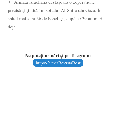
Armata israeliană desfăşoară o „operaţiune
precisă şi ţintită” în spitalul Al-Shifa din Gaza. În
spital mai sunt 36 de bebeluși, după ce 39 au murit
deja
Ne puteți urmări și pe Telegram:
https://t.me/RevistaRost