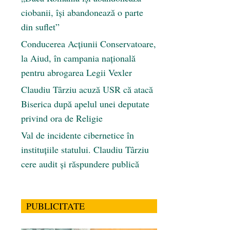
ciobanii, își abandonează o parte
din suflet”
Conducerea Acțiunii Conservatoare,
la Aiud, în campania națională
pentru abrogarea Legii Vexler
Claudiu Târziu acuză USR că atacă
Biserica după apelul unei deputate
privind ora de Religie
Val de incidente cibernetice în
instituțiile statului. Claudiu Târziu
cere audit și răspundere publică
PUBLICITATE