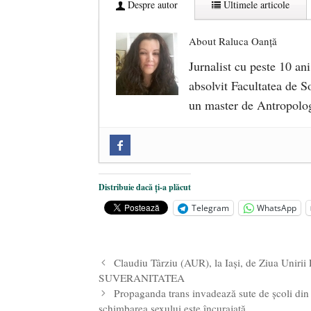
Despre autor
Ultimele articole
About Raluca Oanță
Jurnalist cu peste 10 ani
absolvit Facultatea de So
un master de Antropolog
Zilele Culturii și Spiritualității l
comemorat la 102 ani de la naștere
„Carnea cultivată” în laborator, t
Distribuie dacă ți-a plăcut
iulie 2024
Telegram
WhatsApp
Părintele mărturisitor Constantin 
2024
Claudiu Târziu (AUR), la Iași, de Ziua Unirii
SUVERANITATEA
Propaganda trans invadează sute de școli din A
schimbarea sexului este încurajată