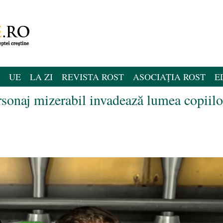
UE
LA ZI
REVISTA ROST
ASOCIAȚIA ROST
E
rsonaj mizerabil invadează lumea copiilo