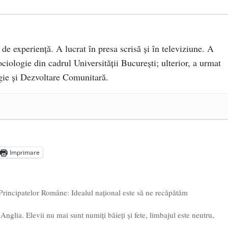
 de experiență. A lucrat în presa scrisă și în televiziune. A
ciologie din cadrul Universității București; ulterior, a urmat
ie și Dezvoltare Comunitară.
a Mănăstirea „Sfânta Ana” Rohia. Părintele Nicolae Steinhardt,
- 29 iulie 2024
ot mai aproape de autorizare pentru comercializare în UE
- 28
Imprimare
Voicescu, pomenit, duminică, la Mănăstirea Cernica
- 27 iulie
 Principatelor Române: Idealul național este să ne recăpătăm
nglia. Elevii nu mai sunt numiți băieți și fete, limbajul este neutru,