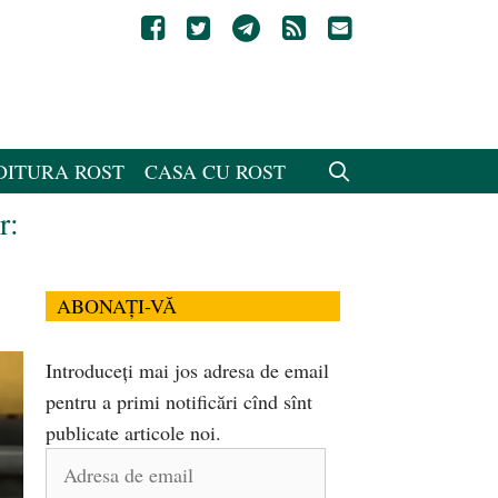
DITURA ROST
CASA CU ROST
r:
ABONAȚI-VĂ
Introduceți mai jos adresa de email
pentru a primi notificări cînd sînt
publicate articole noi.
Adresa
de