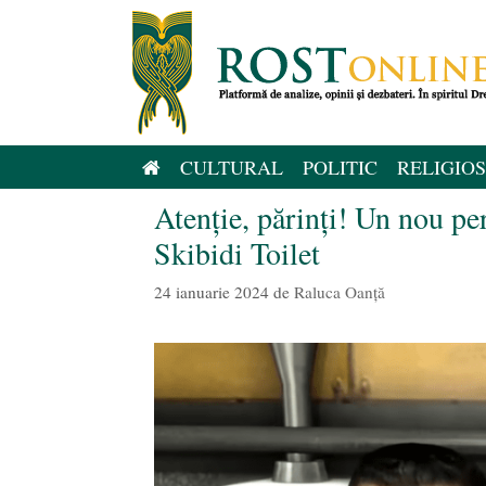
Sari
la
conținut
CULTURAL
POLITIC
RELIGIOS
Atenție, părinți! Un nou pe
Skibidi Toilet
24 ianuarie 2024
de
Raluca Oanță