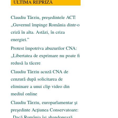
ULTIMA REPRIZĂ
Claudiu Târziu, președintele ACT:
„Guvernul împinge România dintr-o
criză în alta. Astăzi, în criza
energiei.”
Protest împotriva abuzurilor CNA:
„Libertatea de exprimare nu poate fi
redusă la tăcere
Claudiu Târziu acuză CNA de
cenzură după solicitarea de
eliminare a unui clip video din
mediul online
Claudiu Târziu, europarlamentar și
președinte Acțiunea Conservatoare:
„Dacă România își abandonează