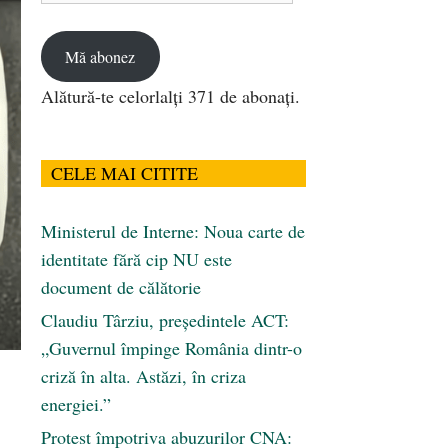
email
Mă abonez
Alătură-te celorlalți 371 de abonați.
CELE MAI CITITE
Ministerul de Interne: Noua carte de
identitate fără cip NU este
document de călătorie
Claudiu Târziu, președintele ACT:
„Guvernul împinge România dintr-o
criză în alta. Astăzi, în criza
energiei.”
Protest împotriva abuzurilor CNA: