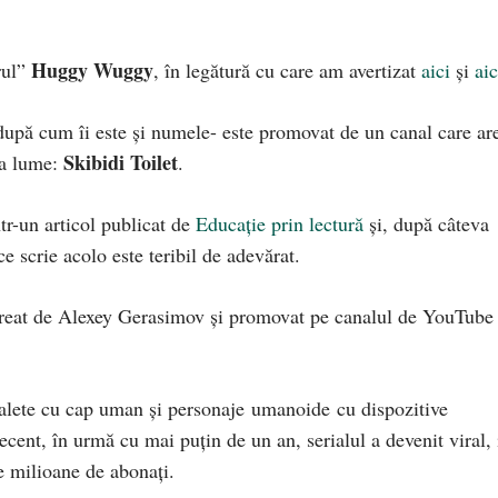
Huggy Wuggy
rul”
, în legătură cu care am avertizat
aici
și
aic
după cum îi este și numele- este promovat de un canal care ar
Skibidi Toilet
ga lume:
.
tr-un articol publicat de
Educație prin lectură
și, după câteva
 scrie acolo este teribil de adevărat.
 creat de Alexey Gerasimov și promovat pe canalul de YouTube
toalete cu cap uman și personaje umanoide cu dispozitive
recent, în urmă cu mai puțin de un an, serialul a devenit viral, 
de milioane de abonați.