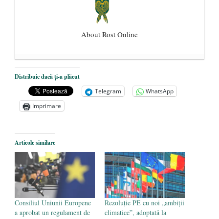
About Rost Online
Dezvăluiri cutremurătoare despre
Distribuie dacă ți-a plăcut
președintele Ucrainei, Volodymyr
Telegram
WhatsApp
Zelensky
- 13 mai 2026
Imprimare
Statul care servește Națiunea
- 21 aprilie
2026
Legea Vexler produce efecte. Bustul
Articole similare
poetului Octavian Goga, înlăturat din Iași
- 16 aprilie 2026
Consiliul Uniunii Europene
Rezoluție PE cu noi „ambiții
a aprobat un regulament de
climatice”, adoptată la