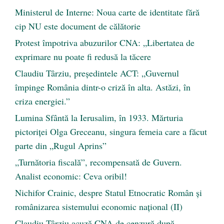
Ministerul de Interne: Noua carte de identitate fără
cip NU este document de călătorie
Protest împotriva abuzurilor CNA: „Libertatea de
exprimare nu poate fi redusă la tăcere
Claudiu Târziu, președintele ACT: „Guvernul
împinge România dintr-o criză în alta. Astăzi, în
criza energiei.”
Lumina Sfântă la Ierusalim, în 1933. Mărturia
pictoriței Olga Greceanu, singura femeia care a făcut
parte din „Rugul Aprins”
„Turnătoria fiscală”, recompensată de Guvern.
Analist economic: Ceva oribil!
Nichifor Crainic, despre Statul Etnocratic Român şi
românizarea sistemului economic naţional (II)
Claudiu Târziu acuză CNA de cenzură după