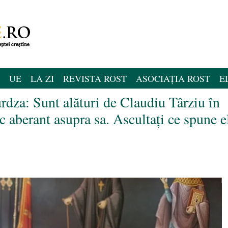
UE
LA ZI
REVISTA ROST
ASOCIAȚIA ROST
E
rdza: Sunt alături de Claudiu Târziu în
ic aberant asupra sa. Ascultați ce spune e