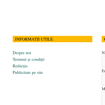
INFORMATII UTILE
Despre noi
N
Termeni și condiții
Redacția
E
Publicitate pe site
M