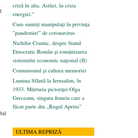
criză în alta. Astăzi, în criza
l
energiei.”
Cum sunteți manipulați în privința
”pandemiei” de coronavirus
,
Nichifor Crainic, despre Statul
Etnocratic Român şi românizarea
sistemului economic naţional (II)
Comunismul şi cultura memoriei
Lumina Sfântă la Ierusalim, în
1933. Mărturia pictoriței Olga
Greceanu, singura femeia care a
făcut parte din „Rugul Aprins”
bil
ULTIMA REPRIZĂ