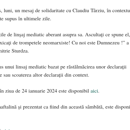
, luni, un mesaj de solidaritate cu Claudiu Târziu, în contextu
e supus în ultimele zile.
ile de linșaj mediatic aberant asupra sa. Ascultați ce spune el
toxicați de trompetele neomarxiste! Cu noi este Dumnezeu !” a
itrie Sturdza.
us unui linsaj mediatic bazat pe răstălmăcirea unor declarații
 sau scoaterea altor declarații din context.
i în ziua de 24 ianuarie 2024 este disponibil
aici
.
naftalină și prezentat ca fiind din această sâmbătă, este disponi