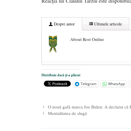
Reacția lui Claudiu Târziu este disponibi
Despre autor
Ultimele articole
About Rost Online
Dezvăluiri cutremurătoare despre 
Distribuie dacă ți-a plăcut
Statul care servește Națiunea
- 21 
Telegram
WhatsApp
Legea Vexler produce efecte. Bustu
O nouă gafă marca Joe Biden: A declarat că
Mentalitatea de slugă