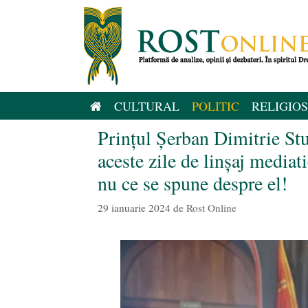
Sari
la
conținut
CULTURAL
POLITIC
RELIGIOS
Prințul Șerban Dimitrie Stu
aceste zile de linșaj mediat
nu ce se spune despre el!
29 ianuarie 2024
de
Rost Online