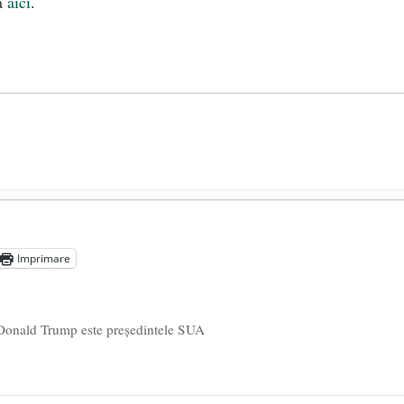
lă
aici
.
președintele Ucrainei, Volodymyr Zelensky
- 13 mai 2026
aprilie 2026
Imprimare
l poetului Octavian Goga, înlăturat din Iași
- 16 aprilie 2026
 Donald Trump este președintele SUA