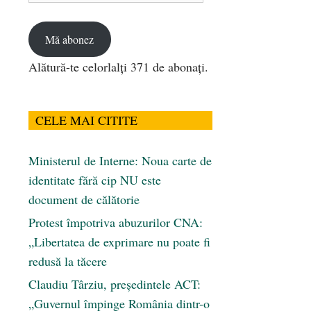
email
Mă abonez
Alătură-te celorlalți 371 de abonați.
CELE MAI CITITE
Ministerul de Interne: Noua carte de
identitate fără cip NU este
document de călătorie
Protest împotriva abuzurilor CNA:
„Libertatea de exprimare nu poate fi
redusă la tăcere
Claudiu Târziu, președintele ACT:
„Guvernul împinge România dintr-o