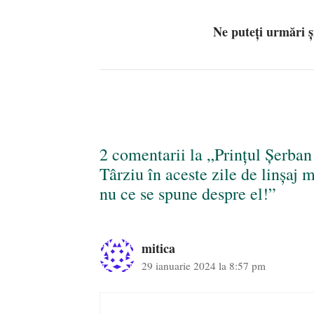
Ne puteți urmări 
2 comentarii la „Prințul Șerban
Târziu în aceste zile de linșaj 
nu ce se spune despre el!”
mitica
29 ianuarie 2024 la 8:57 pm