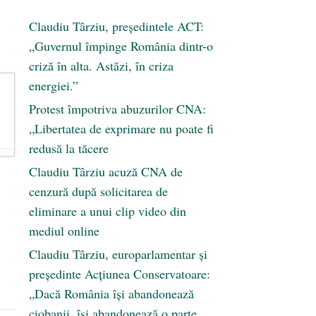
Claudiu Târziu, președintele ACT:
„Guvernul împinge România dintr-o
criză în alta. Astăzi, în criza
energiei.”
Protest împotriva abuzurilor CNA:
„Libertatea de exprimare nu poate fi
redusă la tăcere
Claudiu Târziu acuză CNA de
cenzură după solicitarea de
eliminare a unui clip video din
mediul online
Claudiu Târziu, europarlamentar și
președinte Acțiunea Conservatoare:
„Dacă România își abandonează
ciobanii, își abandonează o parte