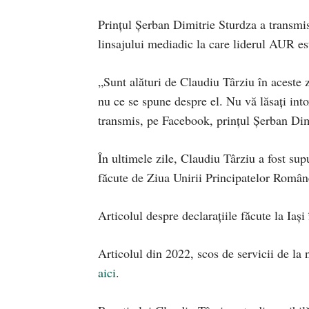
Prințul Șerban Dimitrie Sturdza a transmis
linsajului mediadic la care liderul AUR est
„Sunt alături de Claudiu Târziu în aceste z
nu ce se spune despre el. Nu vă lăsați in
transmis, pe Facebook, prințul Șerban Dim
În ultimele zile, Claudiu Târziu a fost sup
făcute de Ziua Unirii Principatelor Române
Articolul despre declarațiile făcute la Iaș
Articolul din 2022, scos de servicii de la 
aici
.