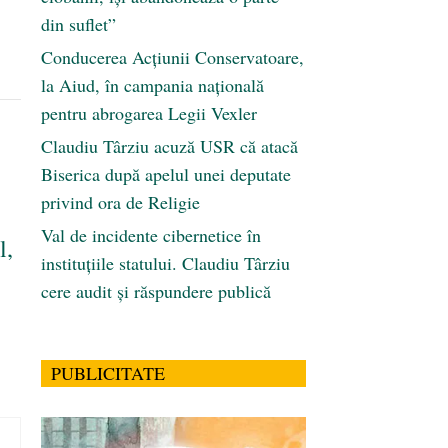
din suflet”
Conducerea Acțiunii Conservatoare,
la Aiud, în campania națională
pentru abrogarea Legii Vexler
Claudiu Târziu acuză USR că atacă
Biserica după apelul unei deputate
privind ora de Religie
Val de incidente cibernetice în
l,
instituțiile statului. Claudiu Târziu
cere audit și răspundere publică
PUBLICITATE