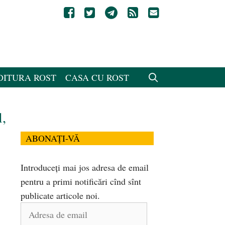
DITURA ROST
CASA CU ROST
l,
ABONAȚI-VĂ
Introduceți mai jos adresa de email
pentru a primi notificări cînd sînt
publicate articole noi.
Adresa
de