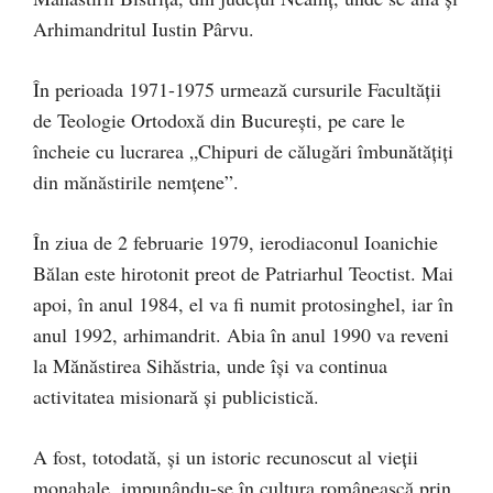
Arhimandritul Iustin Pârvu.
În perioada 1971-1975 urmează cursurile Facultății
de Teologie Ortodoxă din București, pe care le
încheie cu lucrarea „Chipuri de călugări îmbunătățiți
din mănăstirile nemțene”.
În ziua de 2 februarie 1979, ierodiaconul Ioanichie
Bălan este hirotonit preot de Patriarhul Teoctist. Mai
apoi, în anul 1984, el va fi numit protosinghel, iar în
anul 1992, arhimandrit. Abia în anul 1990 va reveni
la Mănăstirea Sihăstria, unde îşi va continua
activitatea misionară şi publicistică.
A fost, totodată, și un istoric recunoscut al vieții
monahale, impunându-se în cultura românească prin