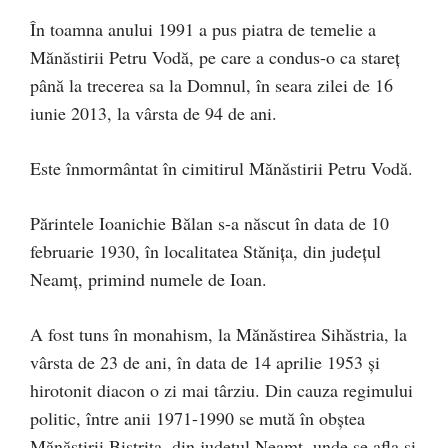
În toamna anului 1991 a pus piatra de temelie a
Mănăstirii Petru Vodă, pe care a condus-o ca stareț
până la trecerea sa la Domnul, în seara zilei de 16
iunie 2013, la vârsta de 94 de ani.
Este înmormântat în cimitirul Mănăstirii Petru Vodă.
Părintele Ioanichie Bălan s-a născut în data de 10
februarie 1930, în localitatea Stănița, din județul
Neamț, primind numele de Ioan.
A fost tuns în monahism, la Mănăstirea Sihăstria, la
vârsta de 23 de ani, în data de 14 aprilie 1953 și
hirotonit diacon o zi mai târziu. Din cauza regimului
politic, între anii 1971-1990 se mută în obștea
Mănăstirii Bistrița, din județul Neamț, unde se afla și