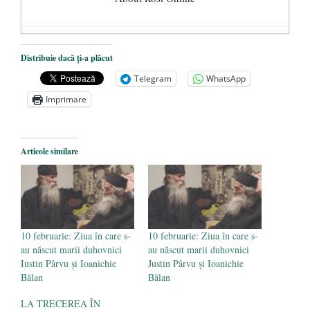
Dezvăluiri cutremurătoare despre
Distribuie dacă ți-a plăcut
președintele Ucrainei, Volodymyr
Telegram
WhatsApp
Zelensky
- 13 mai 2026
Imprimare
Statul care servește Națiunea
- 21 aprilie
2026
Legea Vexler produce efecte. Bustul
Articole similare
poetului Octavian Goga, înlăturat din Iași
- 16 aprilie 2026
10 februarie: Ziua în care s-
10 februarie: Ziua în care s-
au născut marii duhovnici
au născut marii duhovnici
Iustin Pârvu și Ioanichie
Justin Pârvu și Ioanichie
Bălan
Bălan
LA TRECEREA ÎN