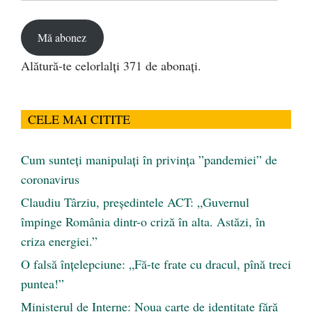
email
Mă abonez
Alătură-te celorlalți 371 de abonați.
CELE MAI CITITE
Cum sunteți manipulați în privința ”pandemiei” de
coronavirus
Claudiu Târziu, președintele ACT: „Guvernul
împinge România dintr-o criză în alta. Astăzi, în
criza energiei.”
O falsă înțelepciune: „Fă-te frate cu dracul, pînă treci
puntea!”
Ministerul de Interne: Noua carte de identitate fără