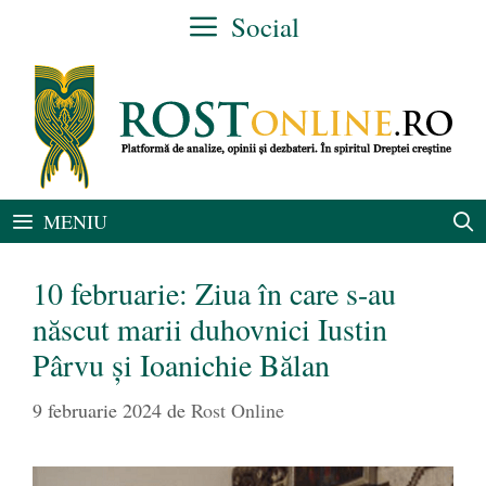
Sari
Social
la
conținut
MENIU
10 februarie: Ziua în care s-au
născut marii duhovnici Iustin
Pârvu și Ioanichie Bălan
9 februarie 2024
de
Rost Online