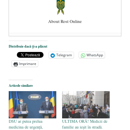
About Rost Online
Dezvăluiri cutremurătoare despre
Distribuie dacă ți-a plăcut
președintele Ucrainei, Volodymyr
Telegram
WhatsApp
Zelensky
- 13 mai 2026
Imprimare
Statul care servește Națiunea
- 21 aprilie
2026
Legea Vexler produce efecte. Bustul
Articole similare
poetului Octavian Goga, înlăturat din Iași
- 16 aprilie 2026
DSU ar putea prelua
ULTIMA ORĂ! Medicii de
medicina de urgenţă,
familie au ieșit în stradă.