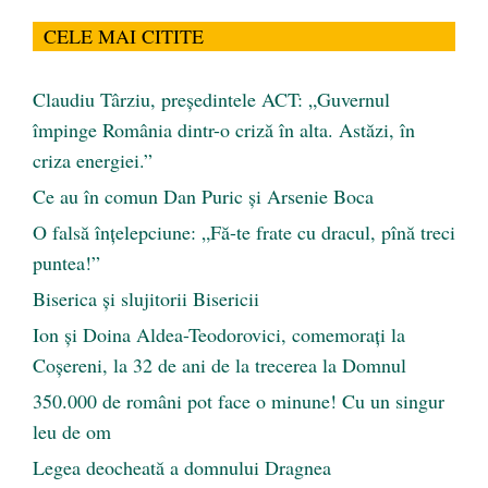
CELE MAI CITITE
Claudiu Târziu, președintele ACT: „Guvernul
împinge România dintr-o criză în alta. Astăzi, în
criza energiei.”
Ce au în comun Dan Puric şi Arsenie Boca
O falsă înțelepciune: „Fă-te frate cu dracul, pînă treci
puntea!”
Biserica și slujitorii Bisericii
Ion și Doina Aldea-Teodorovici, comemorați la
Coșereni, la 32 de ani de la trecerea la Domnul
350.000 de români pot face o minune! Cu un singur
leu de om
Legea deocheată a domnului Dragnea