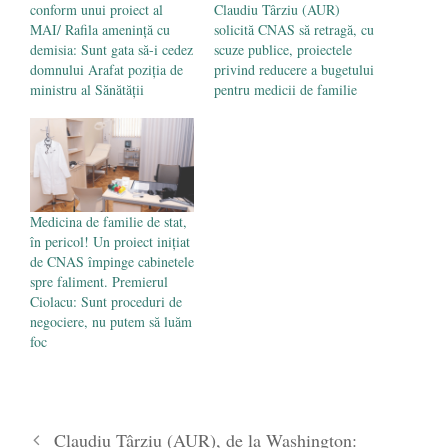
conform unui proiect al
Claudiu Târziu (AUR)
MAI/ Rafila amenință cu
solicită CNAS să retragă, cu
demisia: Sunt gata să-i cedez
scuze publice, proiectele
domnului Arafat poziţia de
privind reducere a bugetului
ministru al Sănătăţii
pentru medicii de familie
Medicina de familie de stat,
în pericol! Un proiect inițiat
de CNAS împinge cabinetele
spre faliment. Premierul
Ciolacu: Sunt proceduri de
negociere, nu putem să luăm
foc
Claudiu Târziu (AUR), de la Washington: