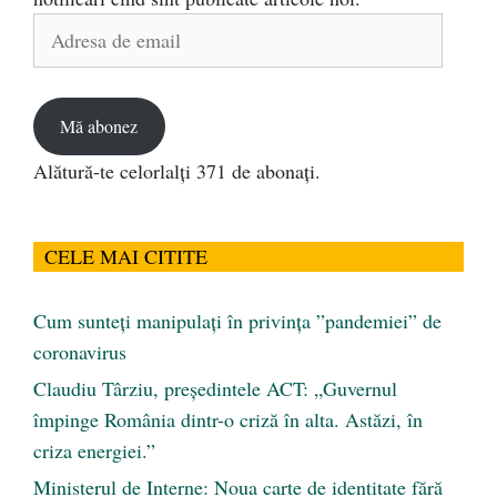
Adresa
de
email
Mă abonez
Alătură-te celorlalți 371 de abonați.
CELE MAI CITITE
Cum sunteți manipulați în privința ”pandemiei” de
coronavirus
Claudiu Târziu, președintele ACT: „Guvernul
împinge România dintr-o criză în alta. Astăzi, în
criza energiei.”
Ministerul de Interne: Noua carte de identitate fără