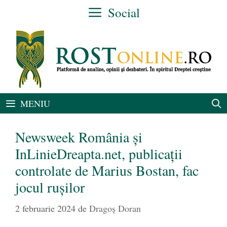
Sari
Social
la
conținut
MENIU
Newsweek România și
InLinieDreapta.net, publicații
controlate de Marius Bostan, fac
jocul rușilor
2 februarie 2024
de
Dragoș Doran