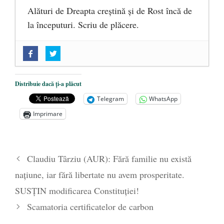
Alături de Dreapta creștină și de Rost încă de
la începuturi. Scriu de plăcere.
„Acum nu e momentul”
- 22 martie 2025
O nouă autostradă distruge pădurea
amazoniană, pentru summitul climatic
Distribuie dacă ți-a plăcut
COP30
- 14 martie 2025
Telegram
WhatsApp
Alegeri controlate
- 11 martie 2025
Imprimare
Claudiu Târziu (AUR): Fără familie nu există
națiune, iar fără libertate nu avem prosperitate.
SUSȚIN modificarea Constituției!
Scamatoria certificatelor de carbon