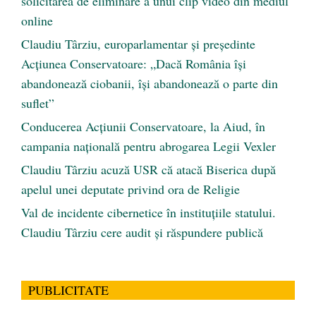
solicitarea de eliminare a unui clip video din mediul
online
Claudiu Târziu, europarlamentar și președinte
Acțiunea Conservatoare: „Dacă România își
abandonează ciobanii, își abandonează o parte din
suflet”
Conducerea Acțiunii Conservatoare, la Aiud, în
campania națională pentru abrogarea Legii Vexler
Claudiu Târziu acuză USR că atacă Biserica după
apelul unei deputate privind ora de Religie
Val de incidente cibernetice în instituțiile statului.
Claudiu Târziu cere audit și răspundere publică
PUBLICITATE