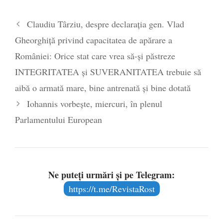
Legea Vexler produce efecte. Bustul
Claudiu Târziu, despre declarația gen. Vlad
poetului Octavian Goga, înlăturat din Iași
Gheorghiță privind capacitatea de apărare a
- 16 aprilie 2026
României: Orice stat care vrea să-și păstreze
INTEGRITATEA și SUVERANITATEA trebuie să
aibă o armată mare, bine antrenată și bine dotată
Iohannis vorbește, miercuri, în plenul
Parlamentului European
Ne puteți urmări și pe Telegram:
https://t.me/RevistaRost