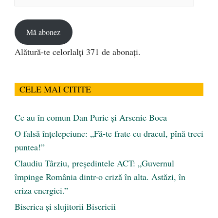
de
email
Mă abonez
Alătură-te celorlalți 371 de abonați.
CELE MAI CITITE
Ce au în comun Dan Puric şi Arsenie Boca
O falsă înțelepciune: „Fă-te frate cu dracul, pînă treci
puntea!”
Claudiu Târziu, președintele ACT: „Guvernul
împinge România dintr-o criză în alta. Astăzi, în
criza energiei.”
Biserica și slujitorii Bisericii