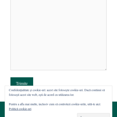
Trimite
Confidențialitate și cookie-uri: acest site folosește cookie-uri. Dacă continui să
folosești acest site web, ești de acord cu utilizarea lor.
Pentru a afla mai multe, inclusiv cum să controlezi cookie-urile, uită-te aici:
Politică cookie-uri
© 2002-2026 · Asociația ROST