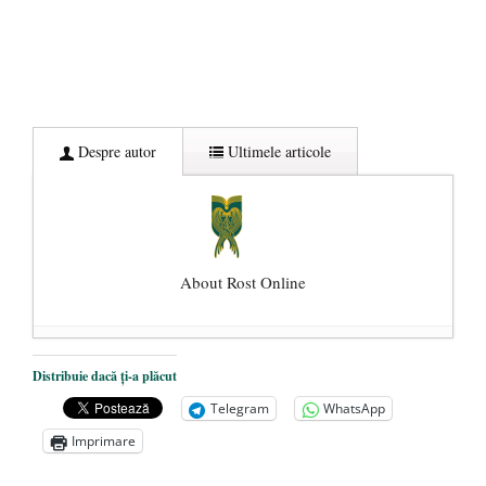
Despre autor
Ultimele articole
About Rost Online
Dezvăluiri cutremurătoare despre
Distribuie dacă ți-a plăcut
președintele Ucrainei, Volodymyr
Telegram
WhatsApp
Zelensky
- 13 mai 2026
Imprimare
Statul care servește Națiunea
- 21 aprilie
2026