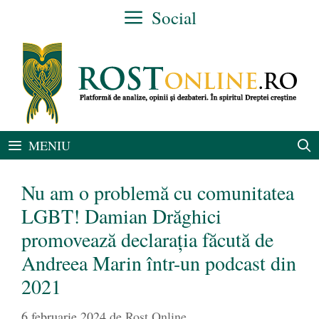
Sari
Social
la
conținut
MENIU
Nu am o problemă cu comunitatea
LGBT! Damian Drăghici
promovează declarația făcută de
Andreea Marin într-un podcast din
2021
6 februarie 2024
de
Rost Online