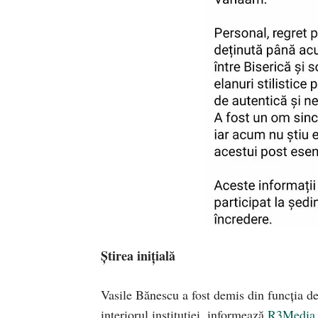
Știrea inițială
Vasile Bănescu a fost demis din funcția de
interiorul instituției, informează
R3Media