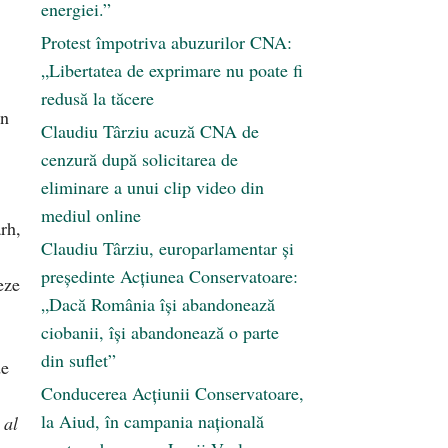
energiei.”
Protest împotriva abuzurilor CNA:
„Libertatea de exprimare nu poate fi
redusă la tăcere
in
Claudiu Târziu acuză CNA de
cenzură după solicitarea de
eliminare a unui clip video din
mediul online
arh,
Claudiu Târziu, europarlamentar și
președinte Acțiunea Conservatoare:
eze
„Dacă România își abandonează
ciobanii, își abandonează o parte
din suflet”
de
Conducerea Acțiunii Conservatoare,
la Aiud, în campania națională
 al