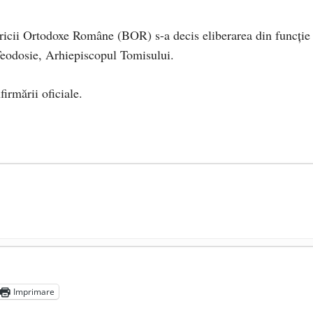
ericii Ortodoxe Române (BOR) s-a decis eliberarea din funcție
 Teodosie, Arhiepiscopul Tomisului.
irmării oficiale.
președintele Ucrainei, Volodymyr Zelensky
- 13 mai 2026
aprilie 2026
Imprimare
l poetului Octavian Goga, înlăturat din Iași
- 16 aprilie 2026