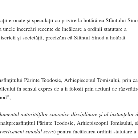
ații eronate și speculații cu privire la hotărârea Sfântului Sin
 unele încercări recente de încălcare a ordinii statutare a
Bisericii și societății, precizăm că Sfântul Sinod a hotărât
asfințitului Părinte Teodosie, Arhiepiscopul Tomisului, prin ca
icului în sensul expres de a fi folosit prin acțiuni de răzvrătir
nod”;
amentul autorităților canonice disciplinare și al instanțelor 
Înaltpreasfințitul Părinte Teodosie, Arhiepiscopul Tomisului, s
avertisment sinodal scris
) pentru încălcarea ordinii statutare a