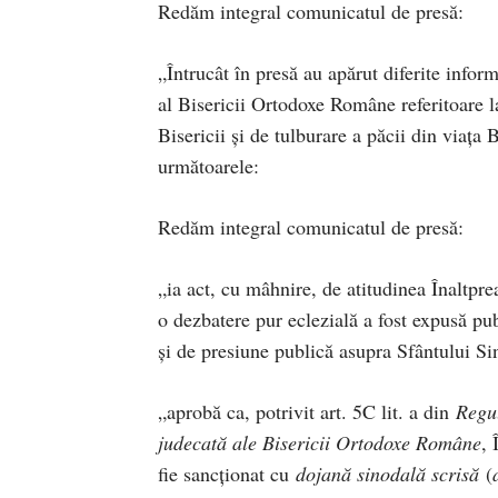
Redăm integral comunicatul de presă:
„Întrucât în presă au apărut diferite inform
al Bisericii Ortodoxe Române referitoare la
Bisericii și de tulburare a păcii din viața 
următoarele:
Redăm integral comunicatul de presă:
„ia act, cu mâhnire, de atitudinea Înaltpre
o dezbatere pur eclezială a fost expusă publ
și de presiune publică asupra Sfântului Si
„aprobă ca, potrivit art. 5C lit. a din
Regul
judecată ale Bisericii Ortodoxe Române
, 
fie sancționat cu
dojană sinodală scrisă
(