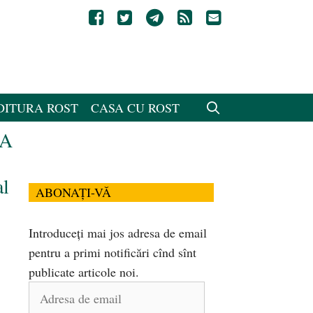
DITURA ROST
CASA CU ROST
EA
al
ABONAȚI-VĂ
Introduceți mai jos adresa de email
pentru a primi notificări cînd sînt
publicate articole noi.
Adresa
de