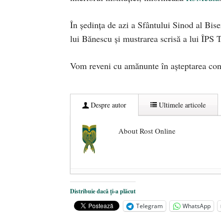
În ședința de azi a Sfântului Sinod al Bis
lui Bănescu și mustrarea scrisă a lui ÎPS
Vom reveni cu amănunte în așteptarea conf
Despre autor
Ultimele articole
About Rost Online
Dezvăluiri cutremurătoare despre 
Distribuie dacă ți-a plăcut
Statul care servește Națiunea
- 21 
Telegram
WhatsApp
Legea Vexler produce efecte. Bustu