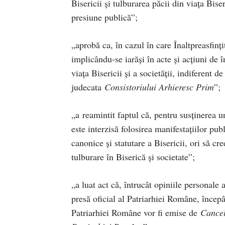
Bisericii și tulburarea păcii din viața Biseri
presiune publică”;
„aprobă ca, în cazul în care Înaltpreasfin
implicându-se iarăși în acte și acțiuni de î
viața Bisericii și a societății, indiferent d
judecata
Consistoriului Arhieresc Prim
”;
„a reamintit faptul că, pentru susținerea u
este interzisă folosirea manifestațiilor pub
canonice și statutare a Bisericii, ori să cr
tulburare în Biserică și societate”;
„a luat act că, întrucât opiniile personal
presă oficial al Patriarhiei Române, înce
Patriarhiei Române vor fi emise de
Cancel