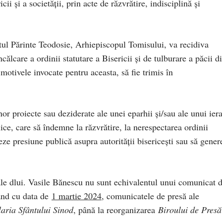
cii și a societății, prin acte de răzvrătire, indisciplină și
țitul Părinte Teodosie, Arhiepiscopul Tomisului, va recidiva
ncălcare a ordinii statutare a Bisericii și de tulburare a păcii d
e motivele invocate pentru aceasta, să fie trimis în
nor proiecte sau deziderate ale unei eparhii și/sau ale unui ier
lice, care să îndemne la răzvrătire, la nerespectarea ordinii
eeze presiune publică asupra autorității bisericești sau să gener
e ale dlui. Vasile Bănescu nu sunt echivalentul unui comunicat 
pând cu data de
1 martie 2024
, comunicatele de presă ale
aria Sfântului Sinod
, până la reorganizarea
Biroului de Presă