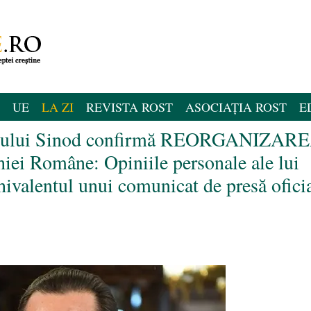
UE
LA ZI
REVISTA ROST
ASOCIAȚIA ROST
E
ntului Sinod confirmă REORGANIZAR
rhiei Române: Opiniile personale ale lui
ivalentul unui comunicat de presă ofici