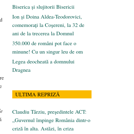
Biserica și slujitorii Bisericii
Ion și Doina Aldea-Teodorovici,
od
comemorați la Coșereni, la 32 de
ani de la trecerea la Domnul
350.000 de români pot face o
minune! Cu un singur leu de om
Legea deocheată a domnului
Dragnea
re
e
ULTIMA REPRIZĂ
de
Claudiu Târziu, președintele ACT:
ă
„Guvernul împinge România dintr-o
criză în alta. Astăzi, în criza