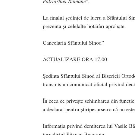
Patriarhiei Române
”.
La finalul ședinței de lucru a Sfântului Si
prezenta și celelalte hotărâri aprobate.
Cancelaria Sfântului Sinod”
ACTUALIZARE ORA 17.00
Ședința Sfântului Sinod al Bisericii Ortod
transmis un comunicat oficial privind deci
În ceea ce privește schimbarea din funcție
a declarat pentru știripesurse.ro că nu est
Informația privind demiterea lui Vasile Bă
jurnalistul Răzvan Bucuroiu.