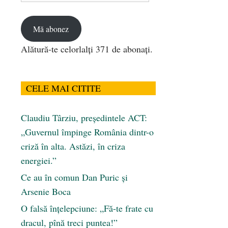
email
Mă abonez
Alătură-te celorlalți 371 de abonați.
CELE MAI CITITE
Claudiu Târziu, președintele ACT:
„Guvernul împinge România dintr-o
criză în alta. Astăzi, în criza
energiei.”
Ce au în comun Dan Puric şi
Arsenie Boca
O falsă înțelepciune: „Fă-te frate cu
dracul, pînă treci puntea!”