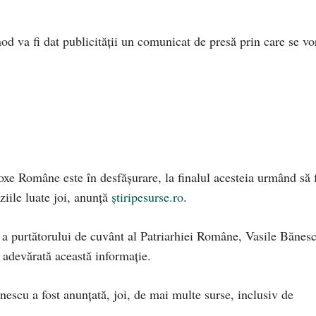
nod va fi dat publicității un comunicat de presă prin care se vo
oxe Române este în desfășurare, la finalul acesteia urmând să 
ziile luate joi, anunță
știripesurse.ro
.
 a purtătorului de cuvânt al Patriarhiei Române, Vasile Bănes
e adevărată această informație.
nescu a fost anunțată, joi, de mai multe surse, inclusiv de