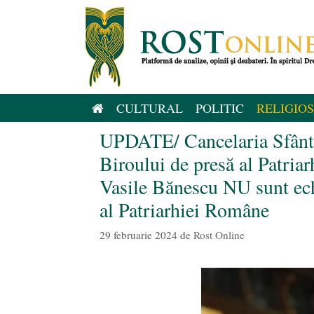
Sari
la
conținut
CULTURAL
POLITIC
RELIGIOS
UPDATE/ Cancelaria Sfâ
Biroului de presă al Patria
Vasile Bănescu NU sunt ech
al Patriarhiei Române
29 februarie 2024
de
Rost Online