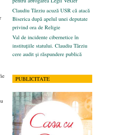
pentru abrogarea Legii Vexler
Claudiu Târziu acuză USR că atacă
r
Biserica după apelul unei deputate
privind ora de Religie
Val de incidente cibernetice în
instituțiile statului. Claudiu Târziu
cere audit și răspundere publică
fie
PUBLICITATE
cu