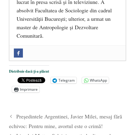
lucrat în presa scrisă și în televiziune. A
absolvit Facultatea de Sociologie din cadrul
Universității București; ulterior, a urmat un
master de Antropologie și Dezvoltare
Comunitară.
Zilele Culturii și Spiritualității la
Mănăstirea „Sfânta Ana” Rohia. Părintele
Nicolae Steinhardt, comemorat la 102 ani
Distribuie dacă ți-a plăcut
de la naștere
- 29 iulie 2024
Telegram
WhatsApp
„Carnea cultivată” în laborator, tot mai
Imprimare
aproape de autorizare pentru
comercializare în UE
- 28 iulie 2024
Părintele mărturisitor Constantin
Președintele Argentinei, Javier Milei, mesaj fără
Voicescu, pomenit, duminică, la
echivoc: Pentru mine, avortul este o crimă!
Mănăstirea Cernica
- 27 iulie 2024