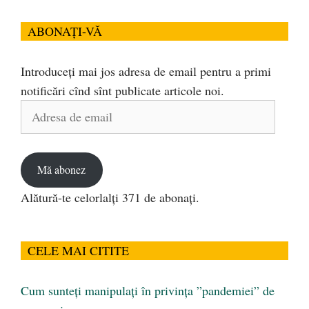
ABONAȚI-VĂ
Introduceți mai jos adresa de email pentru a primi
notificări cînd sînt publicate articole noi.
Adresa
de
email
Mă abonez
Alătură-te celorlalți 371 de abonați.
CELE MAI CITITE
Cum sunteți manipulați în privința ”pandemiei” de