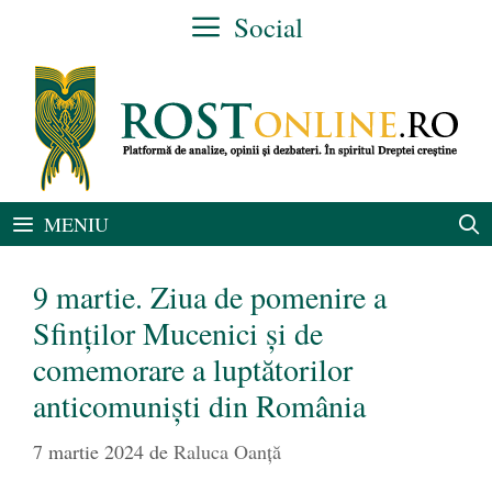
Sari
Social
la
conținut
MENIU
9 martie. Ziua de pomenire a
Sfinților Mucenici și de
comemorare a luptătorilor
anticomuniști din România
7 martie 2024
de
Raluca Oanță