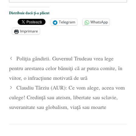
Dezvăluiri cutremurătoare despre
Distribuie dacă ți-a plăcut
președintele Ucrainei, Volodymyr
Telegram
WhatsApp
Zelensky
- 13 mai 2026
Imprimare
Statul care servește Națiunea
- 21 aprilie
2026
Legea Vexler produce efecte. Bustul
Poliția gândirii. Guvernul Trudeau vrea lege
poetului Octavian Goga, înlăturat din Iași
pentru arestarea celor bănuiți că ar putea comite, în
- 16 aprilie 2026
viitor, o infracțiune motivată de ură
Claudiu Târziu (AUR): Ce vom alege, aceea vom
culege! Credință sau ateism, libertate sau sclavie,
suveranitate sau globalism, viață sau moarte