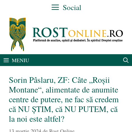
Sari
Social
la
conținut
MENIU
Sorin Pâslaru, ZF: Câte „Roşii
Montane“, alimentate de anumite
centre de putere, ne fac să credem
că NU ȘTIM, că NU PUTEM, că
la noi este altfel?
13 martie 2024
de
Rost Online