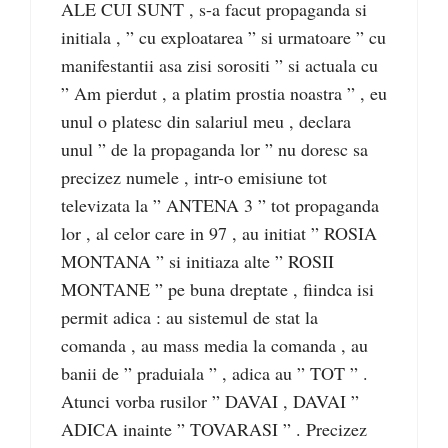
ALE CUI SUNT , s-a facut propaganda si
initiala , ” cu exploatarea ” si urmatoare ” cu
manifestantii asa zisi sorositi ” si actuala cu
” Am pierdut , a platim prostia noastra ” , eu
unul o platesc din salariul meu , declara
unul ” de la propaganda lor ” nu doresc sa
precizez numele , intr-o emisiune tot
televizata la ” ANTENA 3 ” tot propaganda
lor , al celor care in 97 , au initiat ” ROSIA
MONTANA ” si initiaza alte ” ROSII
MONTANE ” pe buna dreptate , fiindca isi
permit adica : au sistemul de stat la
comanda , au mass media la comanda , au
banii de ” praduiala ” , adica au ” TOT ” .
Atunci vorba rusilor ” DAVAI , DAVAI ”
ADICA inainte ” TOVARASI ” . Precizez