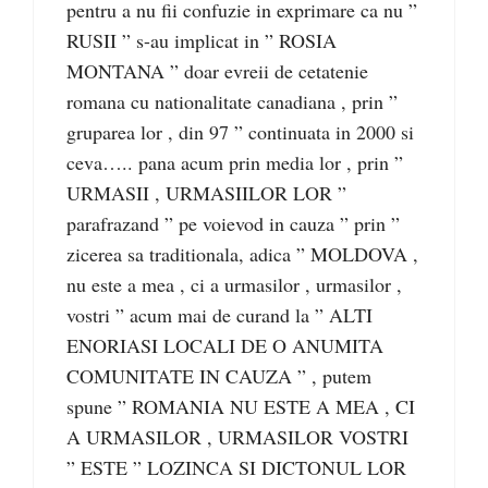
pentru a nu fii confuzie in exprimare ca nu ”
RUSII ” s-au implicat in ” ROSIA
MONTANA ” doar evreii de cetatenie
romana cu nationalitate canadiana , prin ”
gruparea lor , din 97 ” continuata in 2000 si
ceva….. pana acum prin media lor , prin ”
URMASII , URMASIILOR LOR ”
parafrazand ” pe voievod in cauza ” prin ”
zicerea sa traditionala, adica ” MOLDOVA ,
nu este a mea , ci a urmasilor , urmasilor ,
vostri ” acum mai de curand la ” ALTI
ENORIASI LOCALI DE O ANUMITA
COMUNITATE IN CAUZA ” , putem
spune ” ROMANIA NU ESTE A MEA , CI
A URMASILOR , URMASILOR VOSTRI
” ESTE ” LOZINCA SI DICTONUL LOR