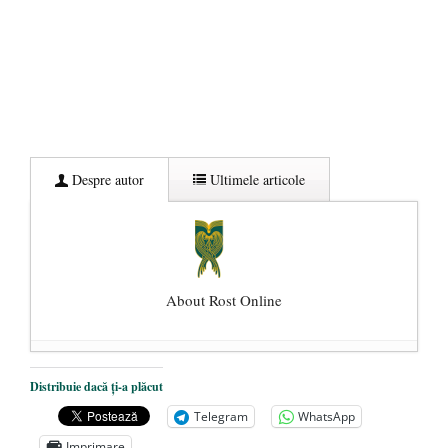
Despre autor
Ultimele articole
About Rost Online
Dezvăluiri cutremurătoare despre
Distribuie dacă ți-a plăcut
președintele Ucrainei, Volodymyr
Telegram
WhatsApp
Zelensky
- 13 mai 2026
Imprimare