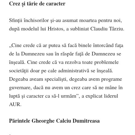
Crez și tărie de caracter
Sfinții închisorilor și-au asumat moartea pentru noi,
după modelul lui Hristos, a subliniat Claudiu Târziu.
„Cine crede că ar putea să facă binele întorcând fața
de la Dumnezeu sau în răspăr față de Dumnezeu se
înșeală. Cine crede că va rezolva toate problemele
societății doar pe cale administrativă se înșeală.
Degeaba aveam specialiști, degeaba avem programe
guvernare, dacă nu avem un crez care să ne mâne în
luptă și caracter ca să-l urmăm”, a explicat liderul
AUR.
Părintele Gheorghe Calciu Dumitreasa