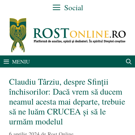
Sari
Social
la
conținut
MENIU
Claudiu Târziu, despre Sfinții
închisorilor: Dacă vrem să ducem
neamul acesta mai departe, trebuie
să ne luăm CRUCEA și să le
urmăm modelul
6 aprilie 2024
de
Rost Online