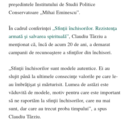
președintele Institutului de Studii Politice
Conservatoare „Mihai Eminescu”.
În cadrul conferinței
„Sfinții închisorilor. Rezistența
armată și salvarea spirituală”
, Claudiu Târziu a
menționat că, încă de acum 20 de ani, a demarat
campanii de recunoaștere a sfinților din închisori.
„Sfinții închisorilor sunt modele autentice. Ei au
slujit până la ultimele consecințe valorile pe care le-
au îmbrățișat și mărturisit. Lumea de astăzi este
văduvită de modele, motiv pentru care este important
să ne raportăm la sfinții închisorilor, care nu mai
sunt, dar care au trecut proba timpului”, a spus
Claudiu Târziu.