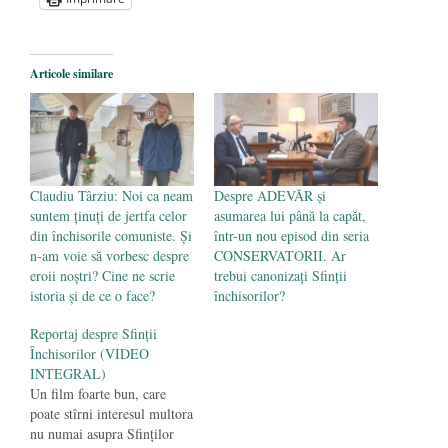
Statul care servește Națiunea
- 21 aprilie
2026
Legea Vexler produce efecte. Bustul
Articole similare
poetului Octavian Goga, înlăturat din Iași
- 16 aprilie 2026
Claudiu Târziu: Noi ca neam
Despre ADEVĂR și
suntem ținuți de jertfa celor
asumarea lui până la capăt,
din închisorile comuniste. Și
într-un nou episod din seria
n-am voie să vorbesc despre
CONSERVATORII. Ar
eroii noștri? Cine ne scrie
trebui canonizați Sfinții
istoria și de ce o face?
închisorilor?
Reportaj despre Sfinţii
Închisorilor (VIDEO
INTEGRAL)
Un film foarte bun, care
poate stîrni interesul multora
nu numai asupra Sfinţilor