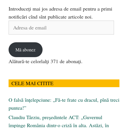
Introduceți mai jos adresa de email pentru a primi
notificări cînd sînt publicate articole noi.
Adresa
de
email
Mă abonez
Alătură-te celorlalți 371 de abonați.
CELE MAI CITITE
O falsă înțelepciune: „Fă-te frate cu dracul, pînă treci
puntea!”
Claudiu Târziu, președintele ACT: „Guvernul
împinge România dintr-o criză în alta. Astăzi, în