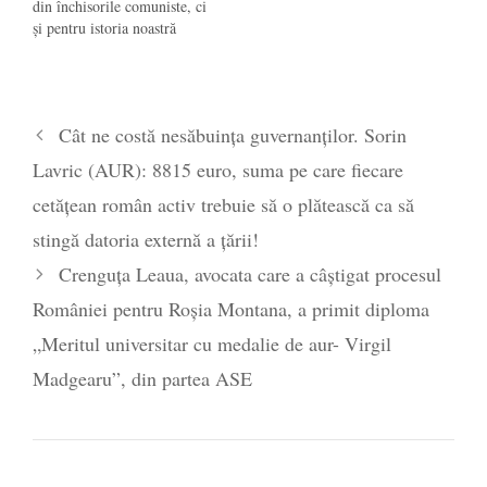
din închisorile comuniste, ci
şi pentru istoria noastră
recentă. Cine ştie, poate mai
capătă curaj şi Sfîntul Sinod
al Bisericii noastre. Pentru
că despre Mişcarea
Cât ne costă nesăbuința guvernanților. Sorin
Legionară s-a vorbit puţin în
acest reportaj (e bine aşa,
Lavric (AUR): 8815 euro, suma pe care fiecare
căci altminteri…
cetățean român activ trebuie să o plătească ca să
stingă datoria externă a țării!
Crenguța Leaua, avocata care a câștigat procesul
României pentru Roșia Montana, a primit diploma
„Meritul universitar cu medalie de aur- Virgil
Madgearu”, din partea ASE