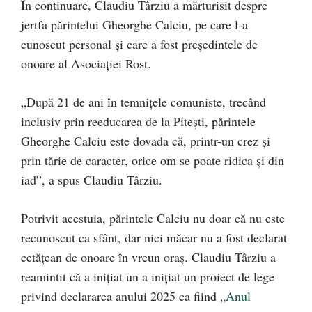
În continuare, Claudiu Târziu a mărturisit despre
jertfa părintelui Gheorghe Calciu, pe care l-a
cunoscut personal și care a fost președintele de
onoare al Asociației Rost.
„După 21 de ani în temnițele comuniste, trecând
inclusiv prin reeducarea de la Pitești, părintele
Gheorghe Calciu este dovada că, printr-un crez și
prin tărie de caracter, orice om se poate ridica și din
iad”, a spus Claudiu Târziu.
Potrivit acestuia, părintele Calciu nu doar că nu este
recunoscut ca sfânt, dar nici măcar nu a fost declarat
cetățean de onoare în vreun oraș. Claudiu Târziu a
reamintit că a inițiat un a inițiat un proiect de lege
privind declararea anului 2025 ca fiind
„Anul