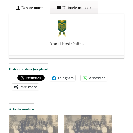
Despre autor
Ultimele articole
About Rost Online
Dezvăluiri cutremurătoare despre
Distribuie dacă ți-a plăcut
președintele Ucrainei, Volodymyr
Telegram
WhatsApp
Zelensky
- 13 mai 2026
Imprimare
Statul care servește Națiunea
- 21 aprilie
2026
Legea Vexler produce efecte. Bustul
Articole similare
poetului Octavian Goga, înlăturat din Iași
- 16 aprilie 2026