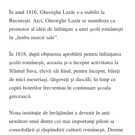
În anul 1816, Gheorghe Lazăr s-a stabilit la
București. Aici, Gheorghe Lazăr se manifesta ca
promotor al ideii de înființare a unei școli românești
în „limba maicii sale”.
În 1818, după obținerea aprobării pentru înființarea
școlii românești, aceasta și-a început activitatea la
Sfântul Sava, elevii săi fiind, pentru început, băieți
de mici meseriași, târgoveți și dascăli, în timp ce
copiii boierilor frecventau în continuare școala
grecească.
Noua instituție de învățământ a devenit în anii
următori unul dintre cei mai importanţi piloni ai
consolidării și răspândirii culturii românești. Demne