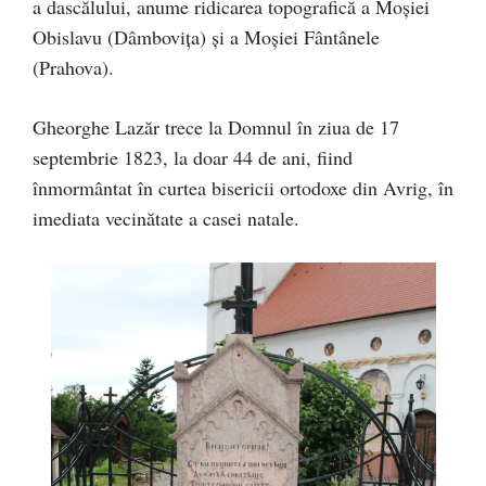
a dascălului, anume ridicarea topografică a Moșiei
Obislavu (Dâmbovița) și a Moșiei Fântânele
(Prahova).
Gheorghe Lazăr trece la Domnul în ziua de 17
septembrie 1823, la doar 44 de ani, fiind
înmormântat în curtea bisericii ortodoxe din Avrig, în
imediata vecinătate a casei natale.