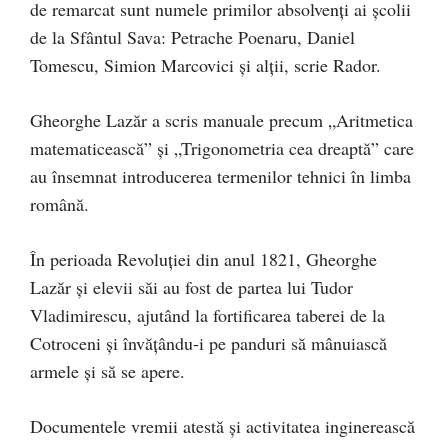
de remarcat sunt numele primilor absolvenţi ai şcolii
de la Sfântul Sava: Petrache Poenaru, Daniel
Tomescu, Simion Marcovici și alții, scrie Rador.
Gheorghe Lazăr a scris manuale precum „Aritmetica
matematicească” şi „Trigonometria cea dreaptă” care
au însemnat introducerea termenilor tehnici în limba
română.
În perioada Revoluției din anul 1821, Gheorghe
Lazăr și elevii săi au fost de partea lui Tudor
Vladimirescu, ajutând la fortificarea taberei de la
Cotroceni și învățându-i pe panduri să mânuiască
armele și să se apere.
Documentele vremii atestă şi activitatea inginerească