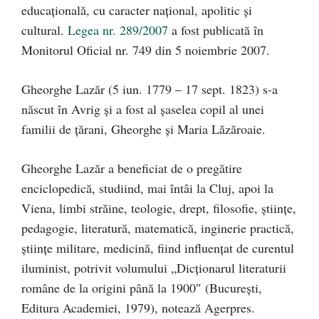
educaţională, cu caracter naţional, apolitic şi
cultural.
Legea nr. 289/2007
a fost publicată în
Monitorul Oficial nr. 749 din 5 noiembrie 2007.
Gheorghe Lazăr (5 iun. 1779 – 17 sept. 1823) s-a
născut în Avrig și a fost al şaselea copil al unei
familii de ţărani, Gheorghe şi Maria Lăzăroaie.
Gheorghe Lazăr a beneficiat de o pregătire
enciclopedică, studiind, mai întâi la Cluj, apoi la
Viena, limbi străine, teologie, drept, filosofie, ştiinţe,
pedagogie, literatură, matematică, inginerie practică,
ştiinţe militare, medicină, fiind influenţat de curentul
iluminist, potrivit volumului „Dicţionarul literaturii
române de la origini până la 1900″ (Bucureşti,
Editura Academiei, 1979), notează Agerpres.