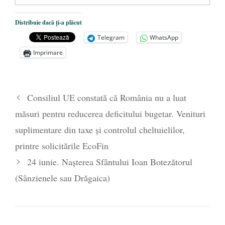
Dezvăluiri cutremurătoare despre
Distribuie dacă ți-a plăcut
președintele Ucrainei, Volodymyr
Telegram
WhatsApp
Zelensky
- 13 mai 2026
Imprimare
Statul care servește Națiunea
- 21 aprilie
2026
Legea Vexler produce efecte. Bustul
Consiliul UE constată că România nu a luat
poetului Octavian Goga, înlăturat din Iași
măsuri pentru reducerea deficitului bugetar. Venituri
- 16 aprilie 2026
suplimentare din taxe și controlul cheltuielilor,
printre solicitările EcoFin
24 iunie. Nașterea Sfântului Ioan Botezătorul
(Sânzienele sau Drăgaica)