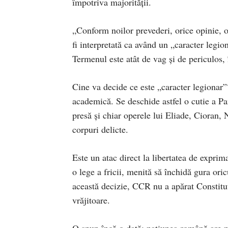
împotriva majorității.
„Conform noilor prevederi, orice opinie, or
fi interpretată ca având un „caracter legion
Termenul este atât de vag și de periculos,
Cine va decide ce este „caracter legionar”
academică. Se deschide astfel o cutie a Pan
presă și chiar operele lui Eliade, Cioran
corpuri delicte.
Este un atac direct la libertatea de exprima
o lege a fricii, menită să închidă gura ori
această decizie, CCR nu a apărat Constituți
vrăjitoare.
O spun încă o dată: națiunea română are ne