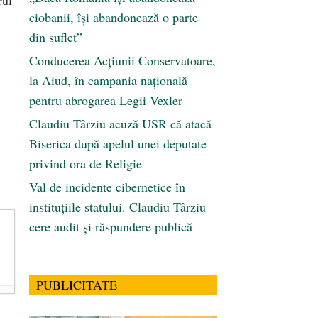
ciobanii, își abandonează o parte
din suflet”
Conducerea Acțiunii Conservatoare,
la Aiud, în campania națională
pentru abrogarea Legii Vexler
Claudiu Târziu acuză USR că atacă
Biserica după apelul unei deputate
privind ora de Religie
Val de incidente cibernetice în
instituțiile statului. Claudiu Târziu
cere audit și răspundere publică
PUBLICITATE