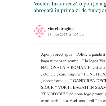
Vexler: Instaurează o poliție a 
abrogată în prima zi de funcți
viorel draghici
18 iulie 2025 la 1:05 pm
Apoi , corect spus ” Politie a gandirii
baga nimeni in seama , ” la legea Ve
NATIONALA A ROMANIEI , si alte instit
, etc, etc , care asigura ” FUNCTION
, neconforma cu ” GANDIREA D
SIGUR ” VOR FI BAGATI IN SEA
XENOFOBIE ” pe noua lege promulgata ,
exprimarii ” asa zisei xenofobii ” in 