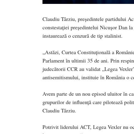
Claudiu Târziu, președintele partidului Ac
constestației președintelui Nicușor Dan la
instaurează o cenzură de tip stalinist.
„Astăzi, Curtea Constituțională a Românie
Parlament în ultimii 35 de ani. Prin respi
judecătorii CCR au validat „Legea Vexler”
antisemitismului, instituie în România o ce
Avem parte de un nou episod uluitor în ca
grupurilor de influență care pilotează poli
Claudiu Târziu.
Potrivit liderului ACT, Legea Vexler nu ocr