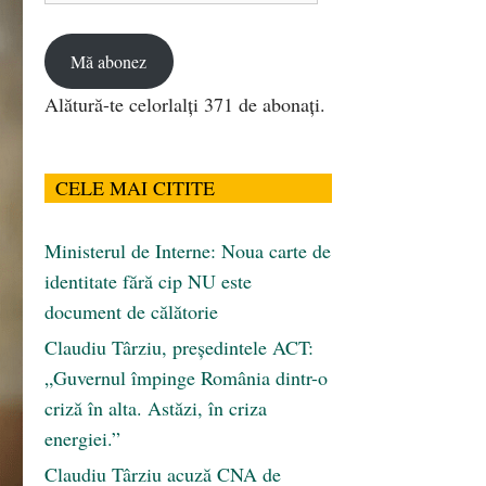
email
Mă abonez
Alătură-te celorlalți 371 de abonați.
CELE MAI CITITE
Ministerul de Interne: Noua carte de
identitate fără cip NU este
document de călătorie
Claudiu Târziu, președintele ACT:
„Guvernul împinge România dintr-o
criză în alta. Astăzi, în criza
energiei.”
Claudiu Târziu acuză CNA de