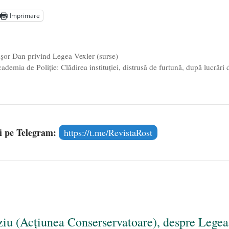
aprilie 2026
Imprimare
l poetului Octavian Goga, înlăturat din Iași
- 16 aprilie 2026
șor Dan privind Legea Vexler (surse)
demia de Poliție: Clădirea instituției, distrusă de furtună, după lucrări 
și pe Telegram:
https://t.me/RevistaRost
iu (Acțiunea Conserservatoare), despre Legea