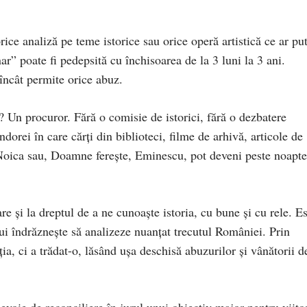
ice analiză pe teme istorice sau orice operă artistică ce ar pu
ar” poate fi pedepsită cu închisoarea de la 3 luni la 3 ani.
 încât permite orice abuz.
? Un procuror. Fără o comisie de istorici, fără o dezbatere
dorei în care cărți din biblioteci, filme de arhivă, articole de
, Noica sau, Doamne ferește, Eminescu, pot deveni peste noapte
re și la dreptul de a ne cunoaște istoria, cu bune și cu rele. E
cui îndrăznește să analizeze nuanțat trecutul României. Prin
a, ci a trădat-o, lăsând ușa deschisă abuzurilor și vânătorii d
voie de reconciliere în jurul unui obiectiv major pentru viito