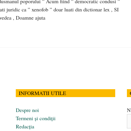
” dusmanul poporului ” Acum fiind ” democratic condusi ”
i juridic ca ” xenofob ” doar luati din dictionar lex , SI
edea , Doamne ajuta
INFORMATII UTILE
Despre noi
N
Termeni și condiții
Redacția