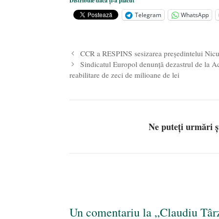
Distribuie dacă ți-a plăcut
Statul care servește Națiunea
- 21 
Telegram
WhatsApp
Legea Vexler produce efecte. Bustu
CCR a RESPINS sesizarea președintelui Nicu
Sindicatul Europol denunță dezastrul de la Aca
reabilitare de zeci de milioane de lei
Ne puteți urmări 
Un comentariu la „Claudiu Târz