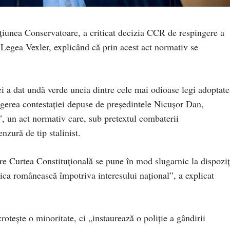
țiunea Conservatoare, a criticat decizia CCR de respingere a
 Legea Vexler, explicând că prin acest act normativ se
i a dat undă verde uneia dintre cele mai odioase legi adoptate
ngerea contestației depuse de președintele Nicușor Dan,
, un act normativ care, sub pretextul combaterii
nzură de tip stalinist.
re Curtea Constituțională se pune în mod slugarnic la dispoziț
tica românească împotriva interesului național”, a explicat
otește o minoritate, ci „instaurează o poliție a gândirii