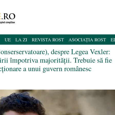
UE
LA ZI
REVISTA ROST
ASOCIAȚIA ROST
E
onserservatoare), despre Legea Vexler:
irii împotriva majorității. Trebuie să fie
ncționare a unui guvern românesc