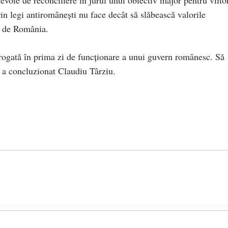
 prin legi antiromânești nu face decât să slăbească valorile
ță de România.
brogată în prima zi de funcționare a unui guvern românesc. Să
, a concluzionat Claudiu Târziu.
președintele Ucrainei, Volodymyr Zelensky
- 13 mai 2026