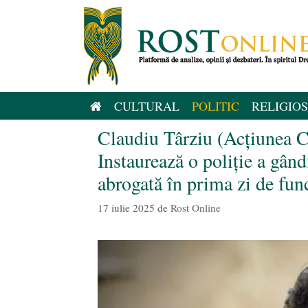
Sari
la
conținut
CULTURAL
POLITIC
RELIGIOS
Claudiu Târziu (Acțiunea C
Instaurează o poliție a gând
abrogată în prima zi de fu
17 iulie 2025
de
Rost Online