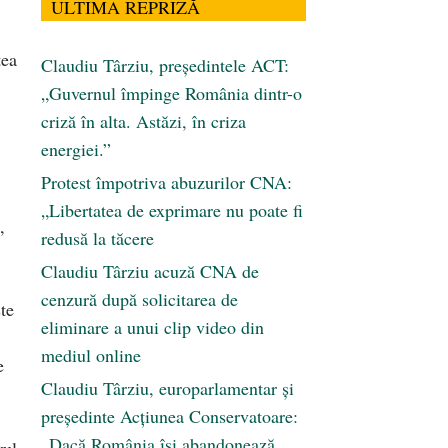
ULTIMA REPRIZĂ
tea
Claudiu Târziu, președintele ACT:
„Guvernul împinge România dintr-o
criză în alta. Astăzi, în criza
energiei.”
Protest împotriva abuzurilor CNA:
„Libertatea de exprimare nu poate fi
,
redusă la tăcere
Claudiu Târziu acuză CNA de
cenzură după solicitarea de
ste
eliminare a unui clip video din
mediul online
e
Claudiu Târziu, europarlamentar și
președinte Acțiunea Conservatoare:
„Dacă România își abandonează
rul