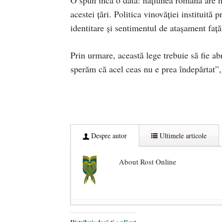
acestei țări. Politica vinovăției instituită
identitare și sentimentul de atașament fa
Prin urmare, această lege trebuie să fie a
sperăm că acel ceas nu e prea îndepărtat”
Despre autor
Ultimele articole
About Rost Online
Dezvăluiri cutremurătoare despre 