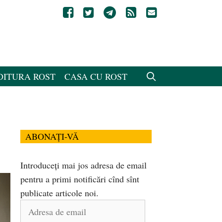
DITURA ROST
CASA CU ROST
ABONAȚI-VĂ
Introduceți mai jos adresa de email
pentru a primi notificări cînd sînt
publicate articole noi.
Adresa
de