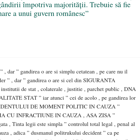
gândirii împotriva majorității. Trebuie să fie
onare a unui guvern românesc”
 ” , dar ” gandirea o are si simplu cetatean , pe care nu il
xler ” , dar ” gandirea o are si cel din SIGURANTA
utii de stat , colaterale , justitie , parchet public , DNA
ALITATE STAT ” iar atunci ” cei de acolo , pe gandirea lor
ECIDENTULUI DE MOMENT POLITIC IN CAUZA ”
MA CU INFRACTIUNE IN CAUZA , ASA ZISA ”
 Tinta legii este simpla ” controlul total legal , penal al
cauza , adica ” dusmanul politrukului decident ” ca pe