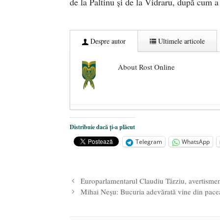
de la Paltinu și de la Vidraru, după cum a
Despre autor
Ultimele articole
About Rost Online
Dezvăluiri cutremurătoare despre 
Distribuie dacă ți-a plăcut
Statul care servește Națiunea
- 21 
Telegram
WhatsApp
Legea Vexler produce efecte. Bustu
Europarlamentarul Claudiu Târziu, avertisment
Mihai Neșu: Bucuria adevărată vine din pace