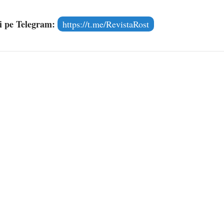
și pe Telegram:
https://t.me/RevistaRost