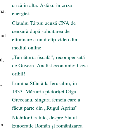
criză în alta. Astăzi, în criza
na,
energiei.”
Claudiu Târziu acuză CNA de
cenzură după solicitarea de
nul
eliminare a unui clip video din
mediul online
„Turnătoria fiscală”, recompensată
l,
de Guvern. Analist economic: Ceva
oribil!
Lumina Sfântă la Ierusalim, în
a,
1933. Mărturia pictoriței Olga
Greceanu, singura femeia care a
făcut parte din „Rugul Aprins”
Nichifor Crainic, despre Statul
or
Etnocratic Român şi românizarea