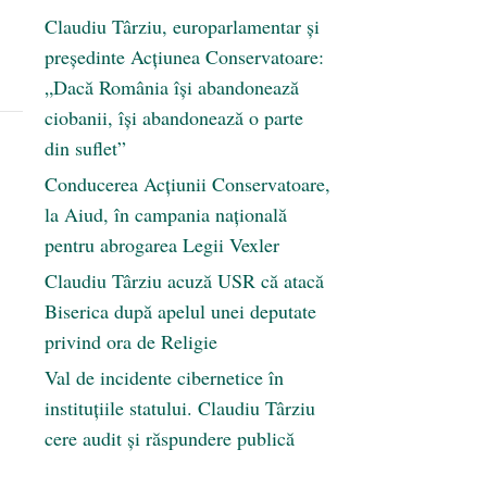
Claudiu Târziu, europarlamentar și
președinte Acțiunea Conservatoare:
„Dacă România își abandonează
ciobanii, își abandonează o parte
din suflet”
Conducerea Acțiunii Conservatoare,
la Aiud, în campania națională
pentru abrogarea Legii Vexler
Claudiu Târziu acuză USR că atacă
Biserica după apelul unei deputate
privind ora de Religie
Val de incidente cibernetice în
instituțiile statului. Claudiu Târziu
cere audit și răspundere publică