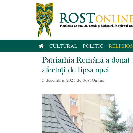
Sari
la
conținut
CULTURAL
POLITIC
RELIGIOS
Patriarhia Română a donat 
afectați de lipsa apei
3 decembrie 2025
de
Rost Online