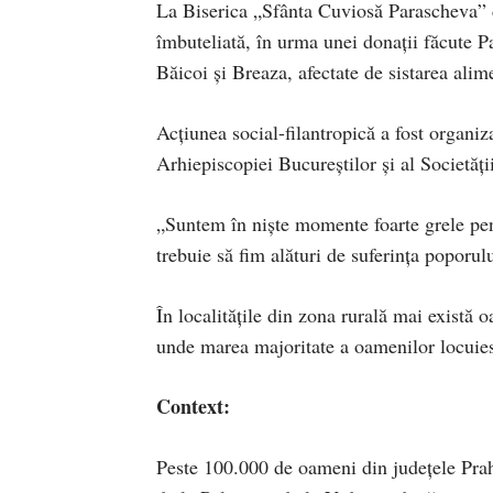
La Biserica „Sfânta Cuviosă Parascheva” d
îmbuteliată, în urma unei donații făcute P
Băicoi și Breaza, afectate de sistarea alim
Acțiunea social-filantropică a fost organiza
Arhiepiscopiei Bucureștilor și al Societă
„Suntem în niște momente foarte grele pent
trebuie să fim alături de suferința poporul
În localitățile din zona rurală mai există 
unde marea majoritate a oamenilor locuiesc
Context:
Peste 100.000 de oameni din județele Prah