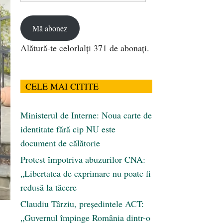
email
Mă abonez
Alătură-te celorlalți 371 de abonați.
CELE MAI CITITE
Ministerul de Interne: Noua carte de
identitate fără cip NU este
document de călătorie
Protest împotriva abuzurilor CNA:
„Libertatea de exprimare nu poate fi
redusă la tăcere
Claudiu Târziu, președintele ACT:
„Guvernul împinge România dintr-o