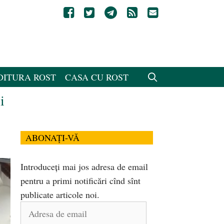
DITURA ROST
CASA CU ROST
i
ABONAȚI-VĂ
Introduceți mai jos adresa de email
pentru a primi notificări cînd sînt
publicate articole noi.
Adresa
de