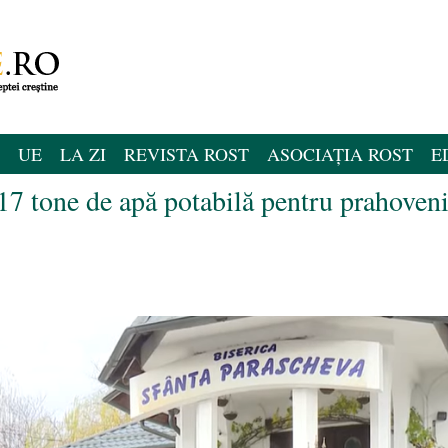
UE
LA ZI
REVISTA ROST
ASOCIAȚIA ROST
E
17 tone de apă potabilă pentru prahoveni