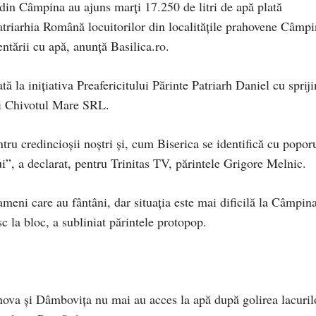
in Câmpina au ajuns marți 17.250 de litri de apă plată
atriarhia Română locuitorilor din localitățile prahovene Câmpi
entării cu apă, anunță Basilica.ro.
tă la inițiativa Preafericitului Părinte Patriarh Daniel cu spriji
ții Chivotul Mare SRL.
ru credincioșii noștri și, cum Biserica se identifică cu poporu
ui”, a declarat, pentru Trinitas TV, părintele Grigore Melnic.
oameni care au fântâni, dar situația este mai dificilă la Câmpin
 la bloc, a subliniat părintele protopop.
ova și Dâmbovița nu mai au acces la apă după golirea lacuril