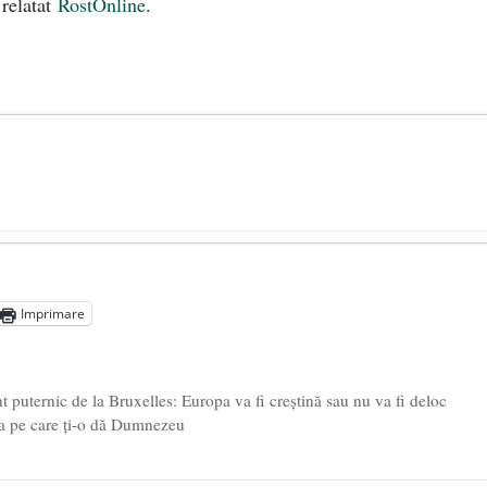
 relatat
RostOnline
.
președintele Ucrainei, Volodymyr Zelensky
- 13 mai 2026
aprilie 2026
Imprimare
l poetului Octavian Goga, înlăturat din Iași
- 16 aprilie 2026
 puternic de la Bruxelles: Europa va fi creștină sau nu va fi deloc
a pe care ți-o dă Dumnezeu