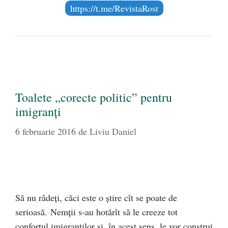
https://t.me/RevistaRost
Toalete „corecte politic” pentru
imigranţi
6 februarie 2016
de
Liviu Daniel
Să nu râdeţi, căci este o ştire cît se poate de
serioasă. Nemţii s-au hotărît să le creeze tot
confortul imigranţilor şi, în acest sens, le vor construi