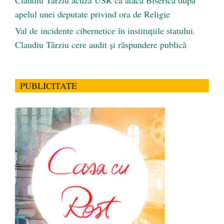
Claudiu Târziu acuză USR că atacă Biserica după
apelul unei deputate privind ora de Religie
Val de incidente cibernetice în instituțiile statului.
Claudiu Târziu cere audit și răspundere publică
PUBLICITATE