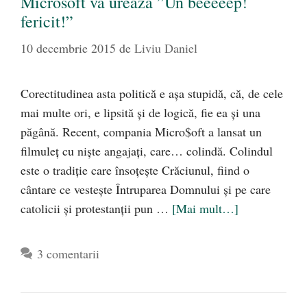
Microsoft vă urează ”Un beeeeep!
fericit!”
10 decembrie 2015
de
Liviu Daniel
Corectitudinea asta politică e aşa stupidă, că, de cele
mai multe ori, e lipsită şi de logică, fie ea şi una
păgână. Recent, compania Micro$oft a lansat un
filmuleţ cu nişte angajaţi, care… colindă. Colindul
este o tradiţie care însoţeşte Crăciunul, fiind o
cântare ce vesteşte Întruparea Domnului şi pe care
catolicii şi protestanţii pun …
[Mai mult…]
3 comentarii