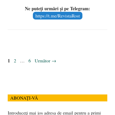
Ne puteți urmări și pe Telegram:
https://t.me/RevistaRost
Pagina
1
Pagina
Pagina
2
…
6
Următor
→
ABONAȚI-VĂ
Introduceți mai jos adresa de email pentru a primi