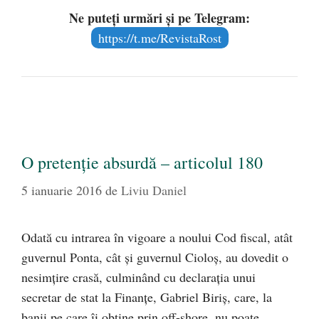
Ne puteți urmări și pe Telegram:
https://t.me/RevistaRost
O pretenţie absurdă – articolul 180
5 ianuarie 2016
de
Liviu Daniel
Odată cu intrarea în vigoare a noului Cod fiscal, atât
guvernul Ponta, cât şi guvernul Cioloş, au dovedit o
nesimţire crasă, culminând cu declaraţia unui
secretar de stat la Finanţe, Gabriel Biriş, care, la
banii pe care îi obţine prin off-shore, nu poate