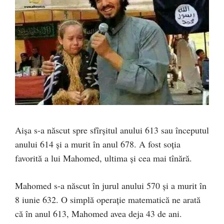
Aișa s-a născut spre sfîrșitul anului 613 sau începutul
anului 614 și a murit în anul 678. A fost soția
favorită a lui Mahomed, ultima și cea mai tînără.
Mahomed s-a născut în jurul anului 570 și a murit în
8 iunie 632. O simplă operație matematică ne arată
că în anul 613, Mahomed avea deja 43 de ani.