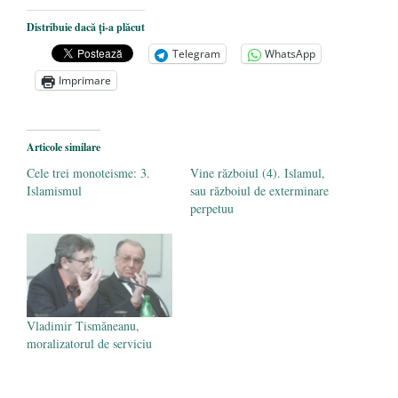
De ce propaganda LGBT nu-și are locul în
Distribuie dacă ți-a plăcut
unitățile de învățământ
- 17 iunie 2020
Telegram
WhatsApp
Anarhia din SUA e opera stângii radicale
-
Imprimare
2 iunie 2020
Pe zi ce trece mă conving că mass media
are prea puțin a face cu informarea
- 30
Articole similare
mai 2020
Cele trei monoteisme: 3.
Vine războiul (4). Islamul,
Islamismul
sau războiul de exterminare
perpetuu
Vladimir Tismăneanu,
moralizatorul de serviciu