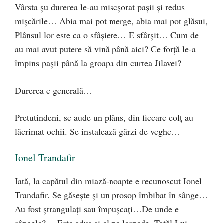
Vârsta şu durerea le-au miscşorat paşii şi redus
mişcările… Abia mai pot merge, abia mai pot glăsui,
Plânsul lor este ca o sfâşiere… E sfârşit… Cum de
au mai avut putere să vină până aici? Ce forţă le-a
împins paşii până la groapa din curtea Jilavei?
Durerea e generală…
Pretutindeni, se aude un plâns, din fiecare colţ au
lăcrimat ochii. Se instalează gărzi de veghe…
Ionel Trandafir
Iată, la capătul din miază-noapte e recunoscut Ionel
Trandafir. Se găseşte şi un prosop îmbibat în sânge…
Au fost ştrangulaţi sau împuşcaţi…De unde e
sângele?… Este adus şi el pe lespede. Tatăl Lui