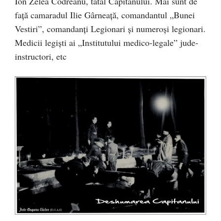
Ion Zelea Codreanu, tatăl Căpitanului. Mai sunt de
faţă camaradul Ilie Gârneaţă, comandantul „Bunei
Vestiri”, comandanţi Legionari şi numeroşi legionari.
Medicii legişti ai „Institutului medico-legale” jude-
instructori, etc