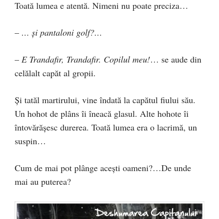
Toată lumea e atentă. Nimeni nu poate preciza…
–
… şi pantaloni golf?…
–
E Trandafir, Trandafir. Copilul meu!
… se aude din
celălalt capăt al gropii.
Şi tatăl martirului, vine îndată la capătul fiului său.
Un hohot de plâns îi îneacă glasul. Alte hohote îi
întovărăşesc durerea. Toată lumea era o lacrimă, un
suspin…
Cum de mai pot plânge aceşti oameni?…De unde
mai au puterea?