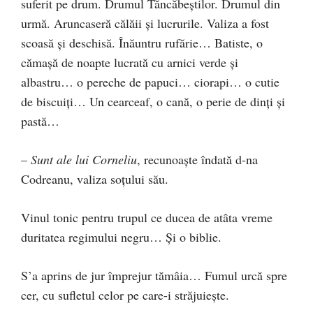
suferit pe drum. Drumul Tăncăbeştilor. Drumul din
urmă. Aruncaseră călăii şi lucrurile. Valiza a fost
scoasă şi deschisă. Înăuntru rufărie… Batiste, o
cămaşă de noapte lucrată cu arnici verde şi
albastru… o pereche de papuci… ciorapi… o cutie
de biscuiţi… Un cearceaf, o cană, o perie de dinţi şi
pastă…
–
Sunt ale lui Corneliu
, recunoaşte îndată d-na
Codreanu, valiza soţului său.
Vinul tonic pentru trupul ce ducea de atâta vreme
duritatea regimului negru… Şi o biblie.
S’a aprins de jur împrejur tămâia… Fumul urcă spre
cer, cu sufletul celor pe care-i străjuieşte.