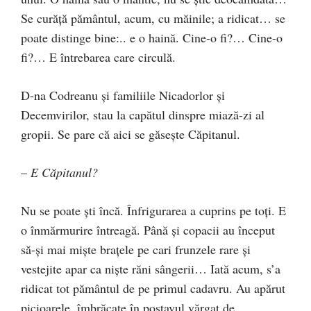
Se curăţă pământul, acum, cu măinile; a ridicat… se
poate distinge bine:.. e o haină. Cine-o fi?… Cine-o
fi?… E întrebarea care circulă.
D-na Codreanu şi familiile Nicadorlor şi
Decemvirilor, stau la capătul dinspre miază-zi al
gropii. Se pare că aici se găseşte Căpitanul.
–
E Căpitanul?
Nu se poate şti încă. Înfrigurarea a cuprins pe toţi. E
o înmărmurire întreagă. Până şi copacii au început
să-şi mai mişte braţele pe cari frunzele rare şi
vestejite apar ca nişte răni sângerii… Iată acum, s’a
ridicat tot pământul de pe primul cadavru. Au apărut
picioarele, îmbrăcate în postavul vărgat de