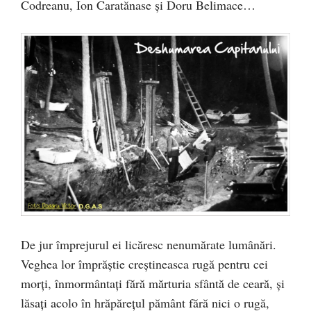
Codreanu, Ion Caratănase şi Doru Belimace…
De jur împrejurul ei licăresc nenumărate lumânări.
Veghea lor împrăştie creştineasca rugă pentru cei
morţi, înmormântaţi fără mărturia sfântă de ceară, şi
lăsaţi acolo în hrăpăreţul pământ fără nici o rugă,