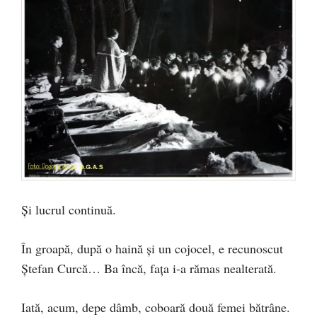
Şi lucrul continuă.
În groapă, după o haină şi un cojocel, e recunoscut
Ştefan Curcă… Ba încă, faţa i-a rămas nealterată.
Iată, acum, depe dâmb, coboară două femei bătrâne.