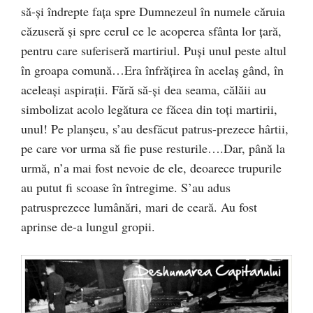
să-şi îndrepte faţa spre Dumnezeul în numele căruia
căzuseră şi spre cerul ce le acoperea sfânta lor ţară,
pentru care suferiseră martiriul. Puşi unul peste altul
în groapa comună…Era înfrăţirea în acelaş gând, în
aceleaşi aspiraţii. Fără să-şi dea seama, călăii au
simbolizat acolo legătura ce făcea din toţi martirii,
unul! Pe planşeu, s’au desfăcut patrus-prezece hârtii,
pe care vor urma să fie puse resturile….Dar, până la
urmă, n’a mai fost nevoie de ele, deoarece trupurile
au putut fi scoase în întregime. S’au adus
patrusprezece lumânări, mari de ceară. Au fost
aprinse de-a lungul gropii.