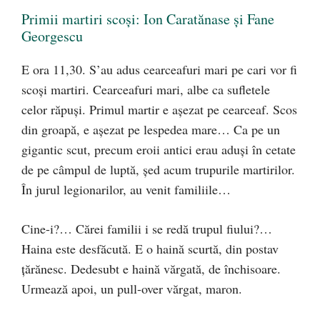
Primii martiri scoşi: Ion Caratănase şi Fane
Georgescu
E ora 11,30. S’au adus cearceafuri mari pe cari vor fi
scoşi martiri. Cearceafuri mari, albe ca sufletele
celor răpuşi. Primul martir e aşezat pe cearceaf. Scos
din groapă, e aşezat pe lespedea mare… Ca pe un
gigantic scut, precum eroii antici erau aduşi în cetate
de pe câmpul de luptă, şed acum trupurile martirilor.
În jurul legionarilor, au venit familiile…
Cine-i?… Cărei familii i se redă trupul fiului?…
Haina este desfăcută. E o haină scurtă, din postav
ţărănesc. Dedesubt e haină vărgată, de închisoare.
Urmează apoi, un pull-over vărgat, maron.