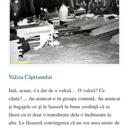
Valiza Căpitanului
Iată, acum, s’a dat de o valiză… O valiză? Ce
căuta?… Au aruncat-o în groapa comună. Au aruncat
şi bagajele ce şi le luaseră în buna credinţă că se
făcea cu ei doar o transferare dela o închisoare la
alta. Le lăsaseră convingerea că nu vor avea nimic de