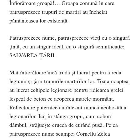
Înfiorătoare groapă!… Groapa comună în care
patrusprezece trupuri de martiri au încheiat
pământeasca lor existenţă.
Patrusprezece nume, patrusprezece vieţi cu o singură
ţintă, cu un singur ideal, cu o singură semnificaţie:
SALVAREA ŢĂRII.
Mai înfiorătoare încă truda şi lucrul pentru a reda
legiunii şi ţării trupurile martirilor lor. Toata noaptea
au lucrat echipele legionare pentru ridicarea grelei
lespezi de beton ce acoperea marele mormânt.
Reflectoare puternice au înlesnit munca neobosită a
legionarilor. Ici, în stânga gropii, cum cobori
dâmbul, străjueşte crucea de curând pusă. Pe ea
patrusprezece nume scumpe: Corneliu Zelea