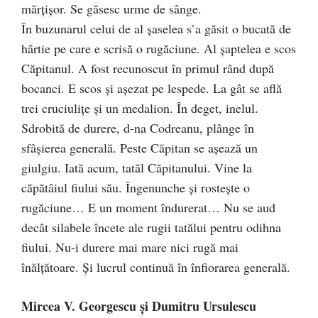
mărţişor. Se găsesc urme de sânge.
În buzunarul celui de al şaselea s’a găsit o bucată de
hârtie pe care e scrisă o rugăciune. Al şaptelea e scos
Căpitanul. A fost recunoscut în primul rând după
bocanci. E scos şi aşezat pe lespede. La gât se află
trei cruciuliţe şi un medalion. În deget, inelul.
Sdrobită de durere, d-na Codreanu, plânge în
sfâşierea generală. Peste Căpitan se aşează un
giulgiu. Iată acum, tatăl Căpitanului. Vine la
căpătâiul fiului său. Îngenunche şi rosteşte o
rugăciune… E un moment îndurerat… Nu se aud
decât silabele încete ale rugii tatălui pentru odihna
fiului. Nu-i durere mai mare nici rugă mai
înălţătoare. Şi lucrul continuă în înfiorarea generală.
Mircea V. Georgescu și Dumitru Ursulescu