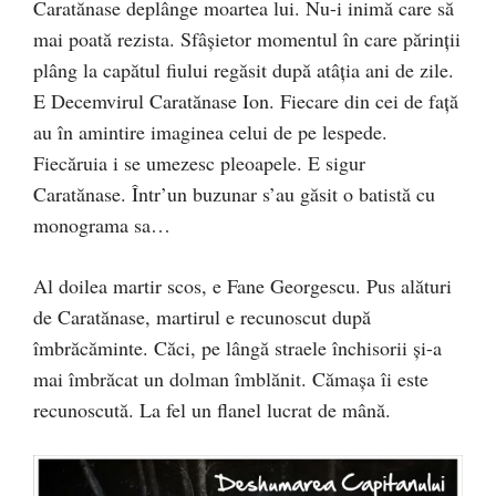
Caratănase deplânge moartea lui. Nu-i inimă care să
mai poată rezista. Sfâşietor momentul în care părinţii
plâng la capătul fiului regăsit după atâţia ani de zile.
E Decemvirul Caratănase Ion. Fiecare din cei de faţă
au în amintire imaginea celui de pe lespede.
Fiecăruia i se umezesc pleoapele. E sigur
Caratănase. Într’un buzunar s’au găsit o batistă cu
monograma sa…
Al doilea martir scos, e Fane Georgescu. Pus alături
de Caratănase, martirul e recunoscut după
îmbrăcăminte. Căci, pe lângă straele închisorii şi-a
mai îmbrăcat un dolman îmblănit. Cămaşa îi este
recunoscută. La fel un flanel lucrat de mână.