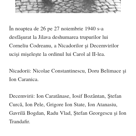
În noaptea de 26 pe 27 noiembrie 1940 s-a
desfășurat la Jilava deshumarea trupurilor lui
Corneliu Codreanu, a Nicadorilor și Decemvirilor
uciși mișelește la ordinul lui Carol al II-lea.
Nicadorii: Nicolae Constantinescu, Doru Belimace și
Ion Caranica.
Decemvirii: Ion Caratănase, Iosif Bozântan, Ștefan
Curcă, Ion Pele, Grigore Ion State, Ion Atanasiu,
Gavrilă Bogdan, Radu Vlad, Ștefan Georgescu și Ion
Trandafir.