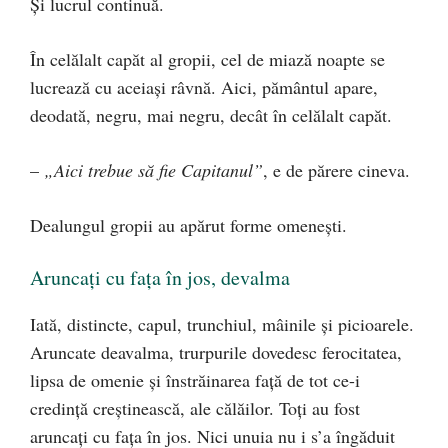
Şi lucrul continuă.
În celălalt capăt al gropii, cel de miază noapte se
lucrează cu aceiaşi râvnă. Aici, pământul apare,
deodată, negru, mai negru, decât în celălalt capăt.
–
„Aici trebue să fie Capitanul”
, e de părere cineva.
Dealungul gropii au apărut forme omeneşti.
Aruncaţi cu faţa în jos, devalma
Iată, distincte, capul, trunchiul, mâinile şi picioarele.
Aruncate deavalma, trurpurile dovedesc ferocitatea,
lipsa de omenie şi înstrăinarea faţă de tot ce-i
credinţă creştinească, ale călăilor. Toţi au fost
aruncaţi cu faţa în jos. Nici unuia nu i s’a îngăduit