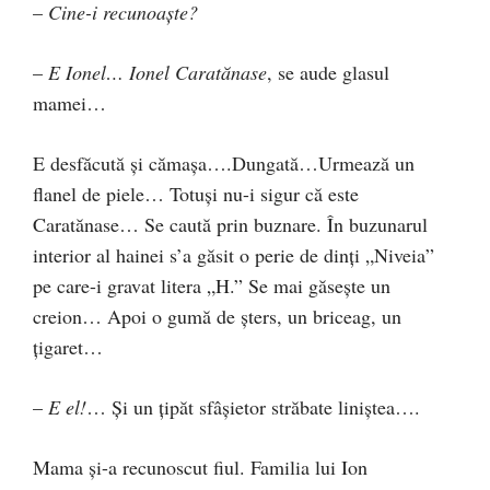
–
Cine-i recunoaşte?
–
E Ionel… Ionel Caratănase
, se aude glasul
mamei…
E desfăcută şi cămaşa….Dungată…Urmează un
flanel de piele… Totuşi nu-i sigur că este
Caratănase… Se caută prin buznare. În buzunarul
interior al hainei s’a găsit o perie de dinţi „Niveia”
pe care-i gravat litera „H.” Se mai găseşte un
creion… Apoi o gumă de şters, un briceag, un
ţigaret…
–
E el!
… Şi un ţipăt sfâşietor străbate liniştea….
Mama şi-a recunoscut fiul. Familia lui Ion