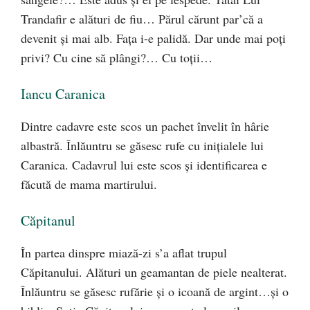
Trandafir e alături de fiu… Părul cărunt par’că a
devenit şi mai alb. Faţa i-e palidă. Dar unde mai poţi
privi? Cu cine să plângi?… Cu toţii…
Iancu Caranica
Dintre cadavre este scos un pachet învelit în hârie
albastră. Înlăuntru se găsesc rufe cu iniţialele lui
Caranica. Cadavrul lui este scos şi identificarea e
făcută de mama martirului.
Căpitanul
În partea dinspre miază-zi s’a aflat trupul
Căpitanului. Alături un geamantan de piele nealterat.
Înlăuntru se găsesc rufărie şi o icoană de argint…şi o