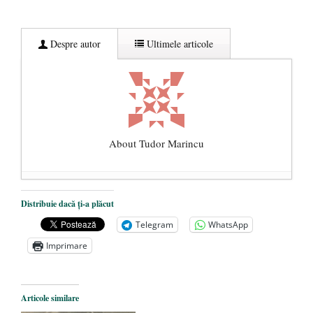
Despre autor
Ultimele articole
About Tudor Marincu
De ce propaganda LGBT nu-și are locul în
Distribuie dacă ți-a plăcut
unitățile de învățământ
- 17 iunie 2020
Telegram
WhatsApp
Anarhia din SUA e opera stângii radicale
-
Imprimare
2 iunie 2020
Pe zi ce trece mă conving că mass media
are prea puțin a face cu informarea
- 30
Articole similare
mai 2020