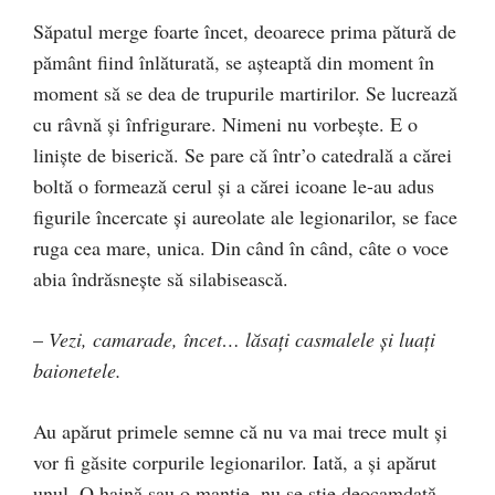
Săpatul merge foarte încet, deoarece prima pătură de
pământ fiind înlăturată, se aşteaptă din moment în
moment să se dea de trupurile martirilor. Se lucrează
cu râvnă şi înfrigurare. Nimeni nu vorbeşte. E o
linişte de biserică. Se pare că într’o catedrală a cărei
boltă o formează cerul şi a cărei icoane le-au adus
figurile încercate şi aureolate ale legionarilor, se face
ruga cea mare, unica. Din când în când, câte o voce
abia îndrăsneşte să silabisească.
–
Vezi, camarade, încet… lăsaţi casmalele şi luaţi
baionetele.
Au apărut primele semne că nu va mai trece mult şi
vor fi găsite corpurile legionarilor. Iată, a şi apărut
unul. O haină sau o mantie, nu se ştie deocamdată…