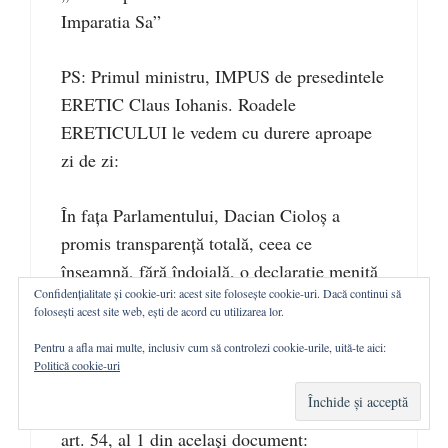
Imparatia Sa”
PS: Primul ministru, IMPUS de presedintele
ERETIC Claus Iohanis. Roadele
ERETICULUI le vedem cu durere aproape
zi de zi:
În faţa Parlamentului, Dacian Cioloş a
promis transparenţă totală, ceea ce
înseamnă, fără îndoială, o declaraţie menită
Confidențialitate și cookie-uri: acest site folosește cookie-uri. Dacă continui să
să dea încredere populaţiei că Guvernul va
folosești acest site web, ești de acord cu utilizarea lor.
lucra „la vedere” în interesul României, aşa
Pentru a afla mai multe, inclusiv cum să controlezi cookie-urile, uită-te aici:
cum prevede articolul 55, al. 1 din
Politică cookie-uri
Constituţie: „Cetăţenii au dreptul şi obligaţia
să apere România”, căci, aşa cum stă scris la
art. 54, al 1 din acelaşi document: