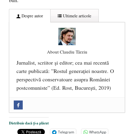
Despre autor
Ultimele articole
About Claudiu Târziu
Jurnalist, scriitor şi editor; cea mai recentă
carte publicată: ”Rostul generației noastre. O
perspectivă conservatoare asupra României
postcomuniste” (Ed. Rost, București, 2019)
„Microbuzele de aur” ale PNRR: Claudiu
Târziu cere anchetă a Parchetului
European și reforme pentru a bloca
Distribuie dacă ți-a plăcut
achizițiile la suprapreț
- 13 august 2025
Telegram
WhatsApp