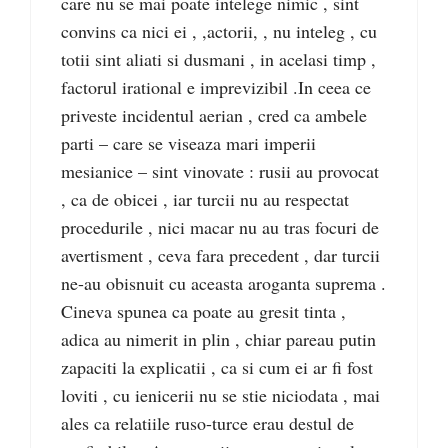
care nu se mai poate intelege nimic , sint
convins ca nici ei , ,actorii, , nu inteleg , cu
totii sint aliati si dusmani , in acelasi timp ,
factorul irational e imprevizibil .In ceea ce
priveste incidentul aerian , cred ca ambele
parti – care se viseaza mari imperii
mesianice – sint vinovate : rusii au provocat
, ca de obicei , iar turcii nu au respectat
procedurile , nici macar nu au tras focuri de
avertisment , ceva fara precedent , dar turcii
ne-au obisnuit cu aceasta aroganta suprema .
Cineva spunea ca poate au gresit tinta ,
adica au nimerit in plin , chiar pareau putin
zapaciti la explicatii , ca si cum ei ar fi fost
loviti , cu ienicerii nu se stie niciodata , mai
ales ca relatiile ruso-turce erau destul de