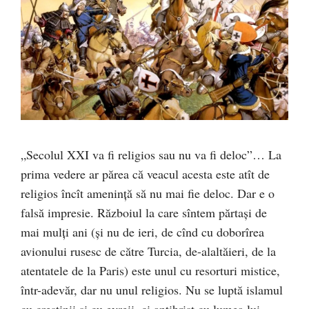
„Secolul XXI va fi religios sau nu va fi deloc”… La
prima vedere ar părea că veacul acesta este atît de
religios încît ameninţă să nu mai fie deloc. Dar e o
falsă impresie. Războiul la care sîntem părtaşi de
mai mulţi ani (şi nu de ieri, de cînd cu doborîrea
avionului rusesc de către Turcia, de-alaltăieri, de la
atentatele de la Paris) este unul cu resorturi mistice,
într-adevăr, dar nu unul religios. Nu se luptă islamul
cu creştinii şi cu evreii, ci antihrist cu lumea lui