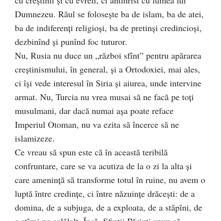
Dumnezeu. Răul se foloseşte ba de islam, ba de atei,
ba de indiferenţi religioşi, ba de pretinşi credincioşi,
dezbinînd şi punînd foc tuturor.
Nu, Rusia nu duce un „război sfînt” pentru apărarea
creştinismului, în general, şi a Ortodoxiei, mai ales,
ci îşi vede interesul în Siria şi aiurea, unde intervine
armat. Nu, Turcia nu vrea musai să ne facă pe toţi
musulmani, dar dacă numai aşa poate reface
Imperiul Otoman, nu va ezita să încerce să ne
islamizeze.
Ce vreau să spun este că în această teribilă
confruntare, care se va acutiza de la o zi la alta şi
care ameninţă să transforme totul în ruine, nu avem o
luptă între credinţe, ci între năzuinţe drăceşti: de a
domina, de a subjuga, de a exploata, de a stăpîni, de
a stîrpi pe celălalt. Însă, Sfinţii Părinţi spun că