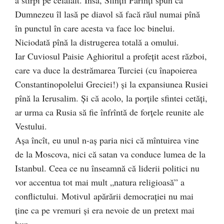
Dumnezeu îl lasă pe diavol să facă răul numai pînă
în punctul în care acesta va face loc binelui.
Niciodată pînă la distrugerea totală a omului.
Iar Cuviosul Paisie Aghioritul a profeţit acest război,
care va duce la destrămarea Turciei (cu înapoierea
Constantinopolelui Greciei!) şi la expansiunea Rusiei
pînă la Ierusalim. Şi că acolo, la porţile sfintei cetăţi,
ar urma ca Rusia să fie înfrîntă de forţele reunite ale
Vestului.
Aşa încît, eu unul n-aş paria nici că mîntuirea vine
de la Moscova, nici că satan va conduce lumea de la
Istanbul. Ceea ce nu înseamnă că liderii politici nu
vor accentua tot mai mult „natura religioasă” a
conflictului. Motivul apărării democraţiei nu mai
ţine ca pe vremuri şi era nevoie de un pretext mai
bun.