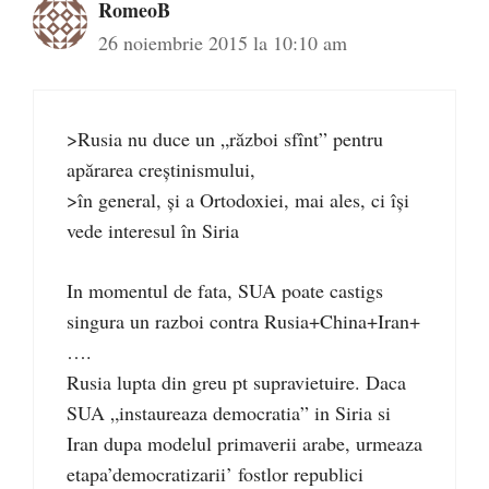
RomeoB
26 noiembrie 2015 la 10:10 am
>Rusia nu duce un „război sfînt” pentru
apărarea creştinismului,
>în general, şi a Ortodoxiei, mai ales, ci îşi
vede interesul în Siria
In momentul de fata, SUA poate castigs
singura un razboi contra Rusia+China+Iran+
….
Rusia lupta din greu pt supravietuire. Daca
SUA „instaureaza democratia” in Siria si
Iran dupa modelul primaverii arabe, urmeaza
etapa’democratizarii’ fostlor republici