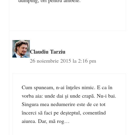
dumping, ori pentru ambele.
Claudiu Tarziu
26 noiembrie 2015 la 2:16 pm
Cum spuneam, n-ai înţeles nimic. E ca în
vorba aia: unde dai şi unde crapă. Nu-i bai.
Singura mea nedumerire este de ce tot
încerci să faci pe deşteptul, comentînd
aiurea. Dar, mă rog…