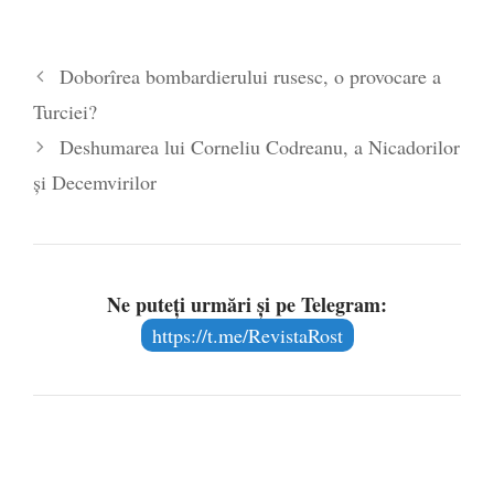
mod direct, ca parteneri
euro-atlantici. Unu: Prin
reducerea de cadre de la
Doborîrea bombardierului rusesc, o provocare a
Pentagon, dar, mai ales, prin
reducerea numărului de
Turciei?
militari, Statele Unite vor…
Deshumarea lui Corneliu Codreanu, a Nicadorilor
și Decemvirilor
Ne puteți urmări și pe Telegram:
https://t.me/RevistaRost