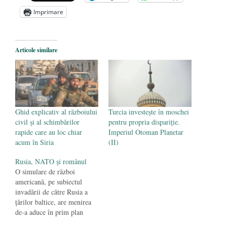
Dragi prieteni din Constanța
- 12 august
Imprimare
2025
România nu știe să își folosească și să își
Articole similare
protejeze resursele
- 11 august 2025
Ghid explicativ al războiului
Turcia investeşte în moschei
civil și al schimbărilor
pentru propria dispariţie.
rapide care au loc chiar
Imperiul Otoman Planetar
acum în Siria
(II)
Rusia, NATO şi românul
O simulare de război
americană, pe subiectul
invadării de către Rusia a
ţărilor baltice, are menirea
de-a aduce în prim plan
aspecte care ne privesc în