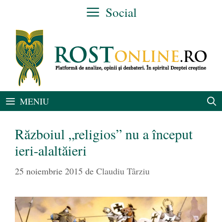
Sari
Social
la
conținut
MENIU
Războiul „religios” nu a început
ieri-alaltăieri
25 noiembrie 2015
de
Claudiu Târziu