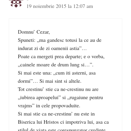
19 noiembrie 2015 la 12:07 am
Domnu’ Cezar,
Spuneti: „ma gandesc totusi la ce au de
indurat zi de zi oamenii astia”…
Poate ca mergeti prea departe; e o vorba,
„cainele moare de drum lung si…”.
Si mai este una: „cum iti asterni, asa
dormi”… Si mai sint si altele.
Tot crestinu’ stie ca ne-crestinu nu are
„iubirea aproapelui” si „rugaiune pentru
vrajms” in cele propovaduite.
Si mai stie ca ne-crestinu’ nu este in
Biserica lui Hristos ci impotriva lui, asa ca
stilul de viata este corespunzator credinte