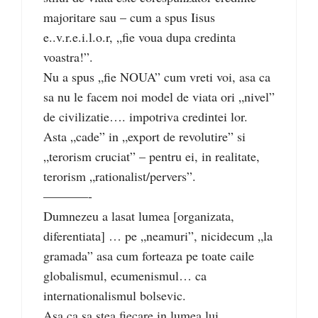
majoritare sau – cum a spus Iisus
e..v.r.e.i.l.o.r, „fie voua dupa credinta
voastra!”.
Nu a spus „fie NOUA” cum vreti voi, asa ca
sa nu le facem noi model de viata ori „nivel”
de civilizatie…. impotriva credintei lor.
Asta „cade” in „export de revolutire” si
„terorism cruciat” – pentru ei, in realitate,
terorism „rationalist/pervers”.
–––––––-
Dumnezeu a lasat lumea [organizata,
diferentiata] … pe „neamuri”, nicidecum „la
gramada” asa cum forteaza pe toate caile
globalismul, ecumenismul… ca
internationalismul bolsevic.
Asa ca sa stea fiecare in lumea lui