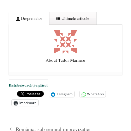
Despre autor
Ultimele articole
About Tudor Marincu
De ce propaganda LGBT nu-și are locul în
Distribuie dacă ți-a plăcut
unitățile de învățământ
- 17 iunie 2020
Telegram
WhatsApp
Anarhia din SUA e opera stângii radicale
-
Imprimare
2 iunie 2020
Pe zi ce trece mă conving că mass media
are prea puțin a face cu informarea
- 30
România, sub semnul improvizaţiei
mai 2020