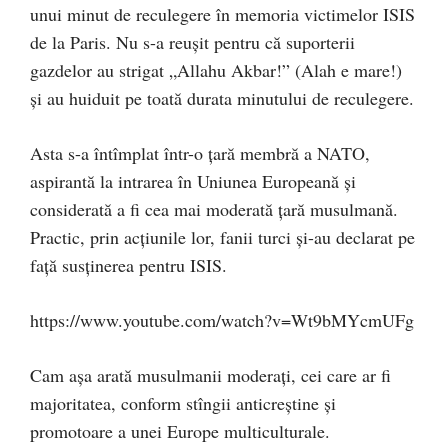
unui minut de reculegere în memoria victimelor ISIS
de la Paris. Nu s-a reușit pentru că suporterii
gazdelor au strigat „Allahu Akbar!” (Alah e mare!)
și au huiduit pe toată durata minutului de reculegere.
Asta s-a întîmplat într-o țară membră a NATO,
aspirantă la intrarea în Uniunea Europeană și
considerată a fi cea mai moderată țară musulmană.
Practic, prin acțiunile lor, fanii turci și-au declarat pe
față susținerea pentru ISIS.
https://www.youtube.com/watch?v=Wt9bMYcmUFg
Cam așa arată musulmanii moderați, cei care ar fi
majoritatea, conform stîngii anticreștine și
promotoare a unei Europe multiculturale.