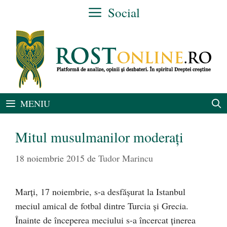
Sari
Social
la
conținut
MENIU
Mitul musulmanilor moderați
18 noiembrie 2015
de
Tudor Marincu
Marți, 17 noiembrie, s-a desfășurat la Istanbul
meciul amical de fotbal dintre Turcia și Grecia.
Înainte de începerea meciului s-a încercat ținerea