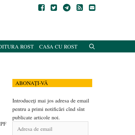
DITURA ROST
CASA CU ROST
ABONAȚI-VĂ
Introduceți mai jos adresa de email
pentru a primi notificări cînd sînt
publicate articole noi.
 PF
Adresa
de