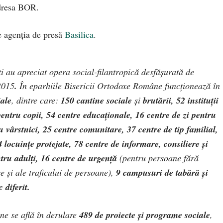
adresa BOR.
e agenţia de presă
Basilica
.
i
au apreciat opera social-filantropică desfăşurată de
2015
.
În eparhiile Bisericii Ortodoxe Române funcţionează în
iale
, dintre care:
150 cantine sociale
şi
brutării, 52 instituţii
pentru copii, 54 centre educaţionale, 16 centre de zi pentru
u vârstnici, 25 centre comunitare, 37 centre de tip familial,
4 locuinţe protejate, 78 centre de informare, consiliere şi
ntru adulţi, 16 centre de urgenţă
(
pentru persoane fără
e şi ale traficului de persoane)
,
9 campusuri de tabără şi
 diferit.
ne se află în derulare
489 de proiecte şi programe sociale
,