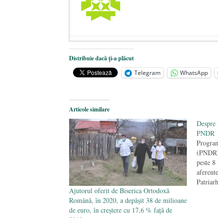
Centenarul Tratatului de la Triano
Distribuie dacă ți-a plăcut
Curtea Constituțională: Amenzile de
Telegram
WhatsApp
Big Pharma profită de pandemie ca 
Articole similare
Despre 
PNDR
Program
(PNDR) 
peste 8
aferent
Patriar
Ajutorul oferit de Biserica Ortodoxă
Comitet
Română, în 2020, a depășit 38 de milioane
primele 
de euro, în creștere cu 17,6 % față de
Baciu, 