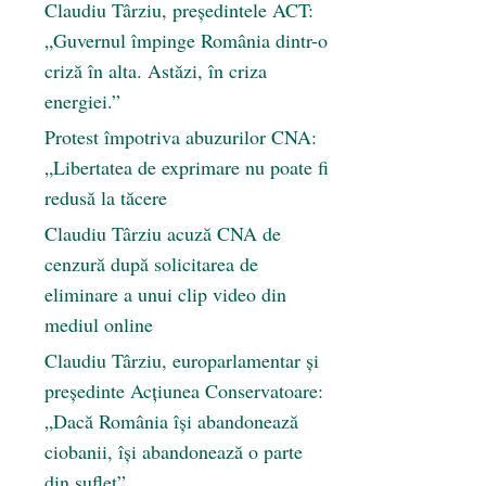
Claudiu Târziu, președintele ACT:
„Guvernul împinge România dintr-o
criză în alta. Astăzi, în criza
energiei.”
Protest împotriva abuzurilor CNA:
„Libertatea de exprimare nu poate fi
redusă la tăcere
Claudiu Târziu acuză CNA de
cenzură după solicitarea de
eliminare a unui clip video din
mediul online
Claudiu Târziu, europarlamentar și
președinte Acțiunea Conservatoare:
„Dacă România își abandonează
ciobanii, își abandonează o parte
din suflet”