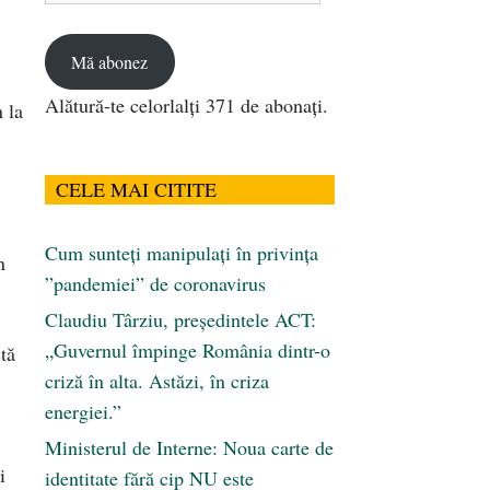
email
Mă abonez
Alătură-te celorlalți 371 de abonați.
 la
CELE MAI CITITE
Cum sunteți manipulați în privința
n
”pandemiei” de coronavirus
Claudiu Târziu, președintele ACT:
„Guvernul împinge România dintr-o
stă
criză în alta. Astăzi, în criza
energiei.”
Ministerul de Interne: Noua carte de
i
identitate fără cip NU este