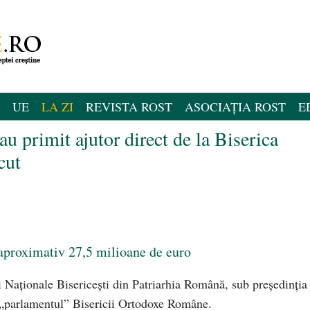
UE
LA ZI
REVISTA ROST
ASOCIAȚIA ROST
E
 primit ajutor direct de la Biserica
cut
 aproximativ 27,5 milioane de euro
ii Naţionale Bisericeşti din Patriarhia Română, sub preşedinţia
 „parlamentul” Bisericii Ortodoxe Române.