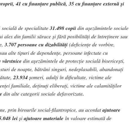
roprii, 41 cu finanţare publică, 35 cu finanţare externă şi
ă socială de specialitate
31.498
copii
din așezămintele sociale
ales din familii sărace şi fără posibilităţi de întreţinere sau
te,
3.707
persoane cu dizabilităţi
(
deficienţe de vorbire,
sau alte tipuri de dependenţe, persoane infectate cu
 vârstnice
din aşezămintele de protecţie socială bisericeşti,
osturi de noapte, bătrâni singuri, nedeplasabili, abandonaţi
nătate,
23
.934
şomeri, adulți în dificultate, victime ale
enței familiale, deţinuţi eliberaţi, victime ale calamităților
ne
din alte categorii sociale defavorizate
.
ne,
prin birourile social-filantropice, au acordat
ajutoare
5.048
lei
şi
ajutoare materiale
în valoare estimată de