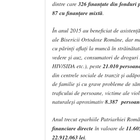
dintre care
326 finanţate din fonduri p
87 cu finanţare mixtă
.
În anul 2015 au beneficiat de asistenţ
ale Bisericii Ortodoxe Române, dar mai 
cu părinţi aflaţi la muncă în străinăta
vedere şi auz, consumatori de droguri 
HIV/SIDA etc.
), peste
21.010
persoane
din centrele sociale de tranzit şi adăp
de familie şi cu grave probleme de să
traficului de persoane, victime ale viol
naturaleşi aproximativ
8.387
persoa
Anul trecut eparhiile
Patriarhiei Româ
financiare directe
în valoare de
11.60
22.912.063 lei
.