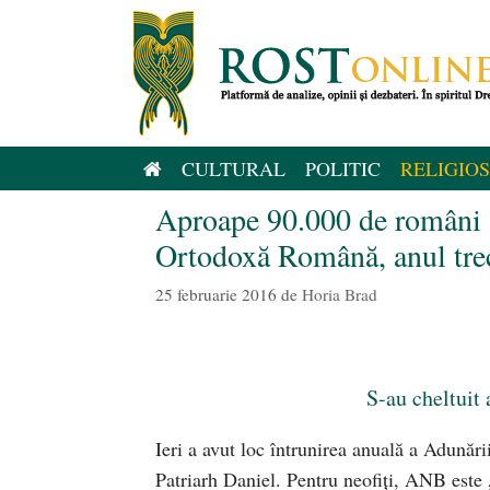
Sari
la
conținut
CULTURAL
POLITIC
RELIGIOS
Aproape 90.000 de români au
Ortodoxă Română, anul tre
25 februarie 2016
de
Horia Brad
S-au cheltuit
Ieri a avut loc întrunirea anuală a Adunăr
Patriarh Daniel. Pentru neofiţi, ANB este