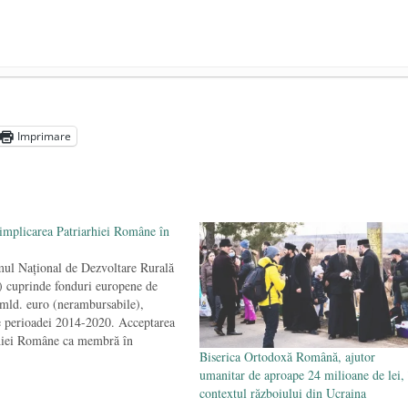
n (4 iunie 1920 – 4 iunie 2020)
- 3 iunie 2020
 pandemie sînt ilegale, dar le veți plăti
- 6 mai 2020
Imprimare
să ne vaccineze obligatoriu toată viața
- 26 aprilie 2020
implicarea Patriarhiei Române în
ul Naţional de Dezvoltare Rurală
cuprinde fonduri europene de
 mld. euro (nerambursabile),
e perioadei 2014-2020. Acceptarea
hiei Române ca membră în
Biserica Ortodoxă Română, ajutor
ul de Monitorizare a PNDR a atras
umanitar de aproape 24 milioane de lei, 
critici din partea lui Laurenţiu
contextul războiului din Ucraina
preşedintele Ligii Asociaţiilor