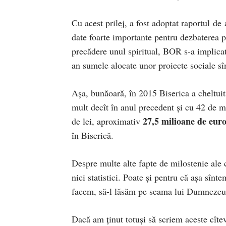
Cu acest prilej, a fost adoptat raportul de
date foarte importante pentru dezbaterea p
precădere unul spiritual, BOR s-a implicat 
an sumele alocate unor proiecte sociale sîn
Aşa, bunăoară, în 2015 Biserica a cheltuit
mult decît în anul precedent şi cu 42 de m
27,5 milioane de eur
de lei, aproximativ
în Biserică.
Despre multe alte fapte de milostenie ale c
nici statistici. Poate şi pentru că aşa sînt
facem, să-l lăsăm pe seama lui Dumnezeu 
Dacă am ţinut totuşi să scriem aceste cîtev