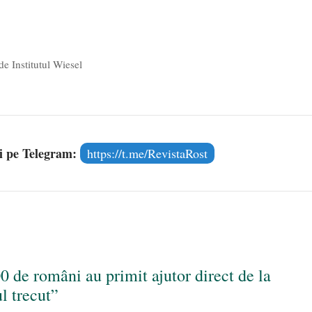
torilor Agricoli din România
), şi ea membră a…
de Institutul Wiesel
și pe Telegram:
https://t.me/RevistaRost
 de români au primit ajutor direct de la
l trecut”