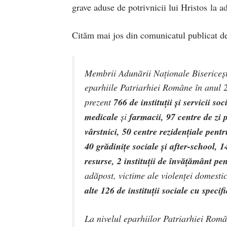
grave aduse de potrivnicii lui Hristos la 
Cităm mai jos din comunicatul publicat d
Membrii
Adunării Naţionale Bisericeşt
eparhiile Patriarhiei Române în anul 
prezent
766 de instituţii şi servicii soc
medicale
şi
farmacii, 97 centre de zi 
vârstnici, 50 centre rezidenţiale pentr
40 grădiniţe sociale şi after-school, 1
resurse, 2 instituţii de învăţământ pe
adăpost, victime ale violenţei domestic
alte 126 de instituţii sociale cu specific
La nivelul eparhiilor Patriarhiei Româ