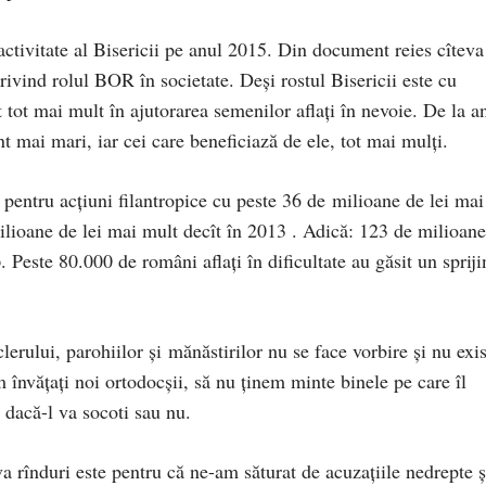
 activitate al Bisericii pe anul 2015. Din document reies cîteva
rivind rolul BOR în societate. Deşi rostul Bisericii este cu
tot mai mult în ajutorarea semenilor aflaţi în nevoie. De la an
t mai mari, iar cei care beneficiază de ele, tot mai mulţi.
 pentru acţiuni filantropice cu peste 36 de milioane de lei mai
ilioane de lei mai mult decît în 2013 . Adică: 123 de milioane
o
. Peste 80.000 de români aflaţi în dificultate au găsit un spriji
lerului, parohiilor şi mănăstirilor nu se face vorbire şi nu exi
em învăţaţi noi ortodocşii, să nu ţinem minte binele pe care îl
dacă-l va socoti sau nu.
a rînduri este pentru că ne-am săturat de acuzaţiile nedrepte ş