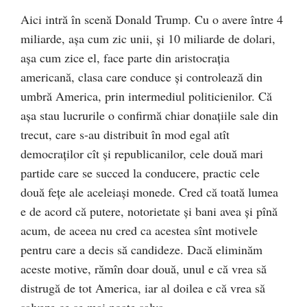
Aici intră în scenă Donald Trump. Cu o avere între 4
miliarde, așa cum zic unii, și 10 miliarde de dolari,
așa cum zice el, face parte din aristocrația
americană, clasa care conduce și controlează din
umbră America, prin intermediul politicienilor. Că
așa stau lucrurile o confirmă chiar donațiile sale din
trecut, care s-au distribuit în mod egal atît
democraților cît și republicanilor, cele două mari
partide care se succed la conducere, practic cele
două fețe ale aceleiași monede. Cred că toată lumea
e de acord că putere, notorietate și bani avea și pînă
acum, de aceea nu cred ca acestea sînt motivele
pentru care a decis să candideze. Dacă eliminăm
aceste motive, rămîn doar două, unul e că vrea să
distrugă de tot America, iar al doilea e că vrea să