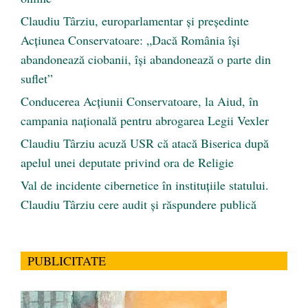
Claudiu Târziu, europarlamentar și președinte
Acțiunea Conservatoare: „Dacă România își
abandonează ciobanii, își abandonează o parte din
suflet”
Conducerea Acțiunii Conservatoare, la Aiud, în
campania națională pentru abrogarea Legii Vexler
Claudiu Târziu acuză USR că atacă Biserica după
apelul unei deputate privind ora de Religie
Val de incidente cibernetice în instituțiile statului.
Claudiu Târziu cere audit și răspundere publică
PUBLICITATE