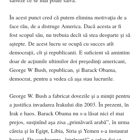
salveze ce se mai poate salva.
În acest punct cred că putem elimina motivația de a
face rău, de a distruge America. Dacă acesta ar fi
fost scopul său, nu trebuia decît să stea deoparte și să
aștepte. De acest lucru se ocupă cu succes atît
democrații, cît și republicanii. E suficient să amintim
doar de acțiunile ultimilor doi președinți americani,
George W Bush, republican, și Barack Obama,
democrat, pentru a vedea că așa stau lucrurile.
George W. Bush a fabricat dovezile și a mințit pentru
a justifica invadarea Irakului din 2003. În prezent, în
Irak e haos. Barack Obama nu s-a lăsat nici el mai
prejos, susținînd așa zisa „primăvară arabă”, în urma
căreia și în Egipt, Libia, Siria și Yemen s-a instaurat
haosul. De conducerea „înțeleaptă” a celor doi se