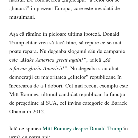
„bucură” în prezent Europa, care este invadată de
musulmani.
Așa că rămîne în picioare ultima ipoteză. Donald
Trump chiar vrea să facă bine, să repare ce se mai
poate repara. Nu degeaba sloganul său de campanie
este „
Make America great again!”
, adică „
Să
refacem gloria Americii!”
. Nu degeaba s-au aliat
democrații cu majoritatea „elitelor” republicane în
încercarea de a-l doborî. Cel mai recent exemplu este
Mitt Romney, ultimul candidat republican la funcția
de președinte al SUA, cel învins categoric de Barack
Obama în 2012.
Iată ce spunea
Mitt Romney despre Donald Trump
în
urmă cu patru ani: