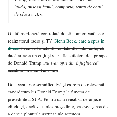
lauda, misoginismul, comportamentul de copil
de clasa a III-a.
O altă marionetă controlată de elita americană este
realizatorul radio și TV
Glenn Beck, care a spus în
direct
, în cadrul uneia din emisiunile sale radio, că
dacă ar avea un cuțit și s-ar afla suficient de aproape
de Donald Trump „
nu s-ar opri din înjughierea
”
acestuia pînă cînd ar muri.
De aceea, este semnificativă și extrem de relevantă
candidatura lui Donald Trump la funcția de
președinte a SUA. Pentru că a reușit să deranjeze
elitele şi, dacă va fi ales președinte, va avea șansa de
a deraia planurile ascunse ale acestora.