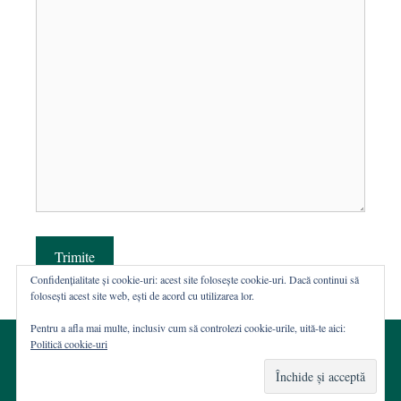
Trimite
Confidențialitate și cookie-uri: acest site folosește cookie-uri. Dacă continui să
folosești acest site web, ești de acord cu utilizarea lor.
Pentru a afla mai multe, inclusiv cum să controlezi cookie-urile, uită-te aici:
Politică cookie-uri
© 2002-2026 · Asociația ROST
Web hosting şi dezvoltare Wordpress:
Casa de WEB