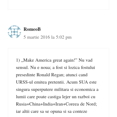
RomeoB
5 martie 2016 la 5:02 pm
1) „Make America great again!” Nu vad
sensul. Nu e noua; a fost si lozica fostului
presedinte Ronald Regan; atunci cand
URSS-ul emitea pretentii. Acum SUA este
singura superputere militara si economica a
lumii care poate castiga lejer un razboi cu
Rusia+China+India+Iran+Coreea de Nord;
iar altii care sa se opuna si sa conteze