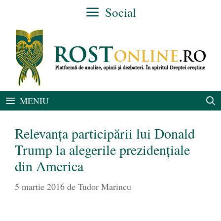
Sari
Social
la
conținut
MENIU
Relevanța participării lui Donald
Trump la alegerile prezidențiale
din America
5 martie 2016
de
Tudor Marincu