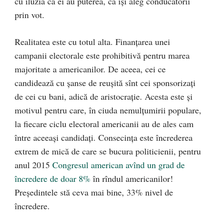
cu iluzia că ei au puterea, că își aleg conducătorii
prin vot.
Realitatea este cu totul alta. Finanțarea unei
campanii electorale este prohibitivă pentru marea
majoritate a americanilor. De aceea, cei ce
candidează cu șanse de reușită sînt cei sponsorizați
de cei cu bani, adică de aristocrație. Acesta este și
motivul pentru care, în ciuda nemulțumirii populare,
la fiecare ciclu electoral americanii au de ales cam
între aceeași candidați. Consecința este încrederea
extrem de mică de care se bucura politicienii, pentru
anul 2015
Congresul american avînd un grad de
încredere de doar 8%
în rîndul americanilor!
Președintele stă ceva mai bine, 33% nivel de
încredere.