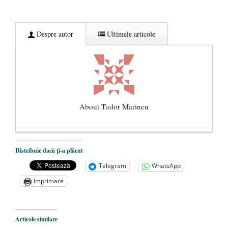
Despre autor
Ultimele articole
About Tudor Marincu
De ce propaganda LGBT nu-și are locul în
Distribuie dacă ți-a plăcut
unitățile de învățământ
- 17 iunie 2020
Telegram
WhatsApp
Anarhia din SUA e opera stângii radicale
-
Imprimare
2 iunie 2020
Pe zi ce trece mă conving că mass media
are prea puțin a face cu informarea
- 30
Articole similare