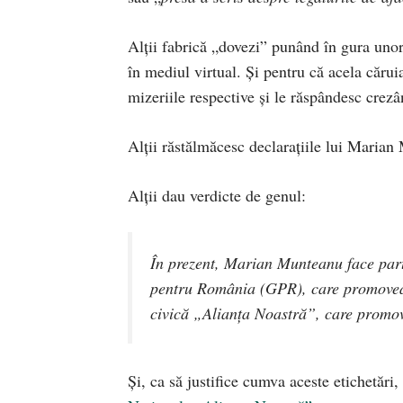
Alții fabrică „dovezi” punând în gura uno
în mediul virtual. Și pentru că acela căruia
mizeriile respective și le răspândesc crez
Alții răstălmăcesc declarațiile lui Maria
Alții dau verdicte de genul:
În prezent, Marian Munteanu face parte
pentru România (GPR), care promovează
civică „Alianţa Noastră”, care promove
Și, ca să justifice cumva aceste etichetări