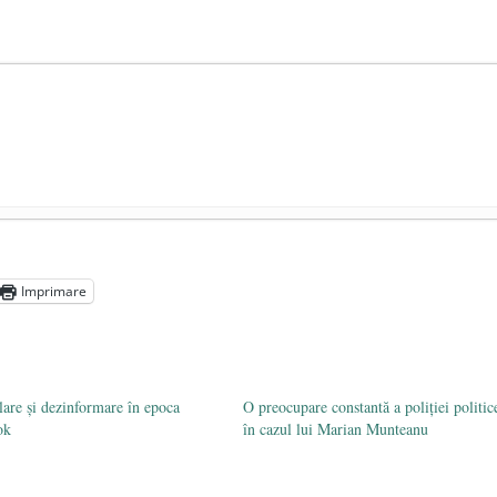
ocul în unitățile de învățământ
- 17 iunie 2020
adicale
- 2 iunie 2020
Imprimare
media are prea puțin a face cu informarea
- 30 mai 2020
are și dezinformare în epoca
O preocupare constantă a poliției politic
ok
în cazul lui Marian Munteanu