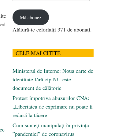
email
ite
Mă abonez
red
Alătură-te celorlalți 371 de abonați.
CELE MAI CITITE
Ministerul de Interne: Noua carte de
identitate fără cip NU este
document de călătorie
Protest împotriva abuzurilor CNA:
„Libertatea de exprimare nu poate fi
redusă la tăcere
Cum sunteți manipulați în privința
ice
”pandemiei” de coronavirus