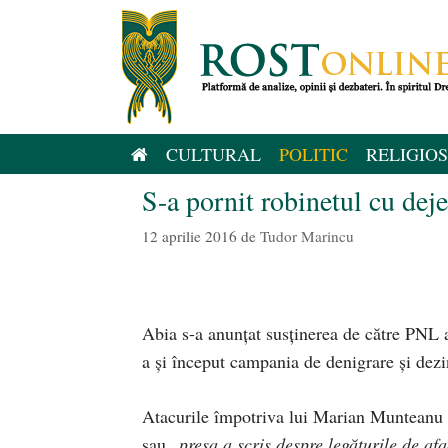
Sari
la
conținut
CULTURAL
POLITIC
RELIGIOS
S-a pornit robinetul cu deje
12 aprilie 2016
de
Tudor Marincu
Abia s-a anunțat susținerea de către PNL 
a și început campania de denigrare și dez
Atacurile împotriva lui Marian Munteanu 
sau „
presa a scris despre legăturile de af