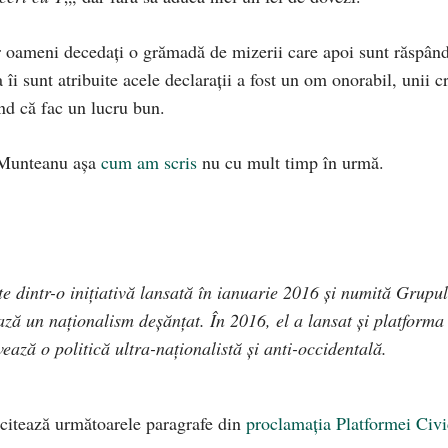
r oameni decedați o grămadă de mizerii care apoi sunt răspând
 îi sunt atribuite acele declarații a fost un om onorabil, unii c
ând că fac un lucru bun.
n Munteanu așa
cum am scris
nu cu mult timp în urmă.
 dintr-o iniţiativă lansată în ianuarie 2016 şi numită Grupul
 un naţionalism deşănţat. În 2016, el a lansat şi platforma
ază o politică ultra-naţionalistă şi anti-occidentală.
, citează următoarele paragrafe din
proclamația Platformei Civ