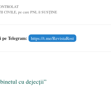
ie CONTROLAT
II CIVILE, pe care PNL îl SUSŢINE
și pe Telegram:
https://t.me/RevistaRost
binetul cu dejecții”