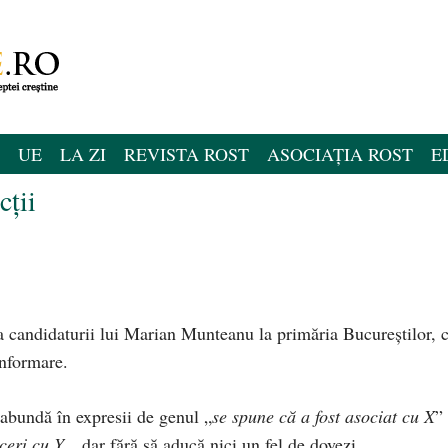
UE
LA ZI
REVISTA ROST
ASOCIAȚIA ROST
E
cții
a candidaturii lui Marian Munteanu la primăria Bucureștilor, 
informare.
abundă în expresii de genul „
se spune că a fost asociat cu X
”
aceri cu Y
„, dar fără să aducă nici un fel de dovezi.