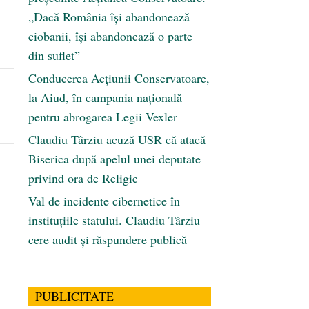
„Dacă România își abandonează
ciobanii, își abandonează o parte
din suflet”
Conducerea Acțiunii Conservatoare,
la Aiud, în campania națională
pentru abrogarea Legii Vexler
Claudiu Târziu acuză USR că atacă
Biserica după apelul unei deputate
privind ora de Religie
Val de incidente cibernetice în
instituțiile statului. Claudiu Târziu
cere audit și răspundere publică
PUBLICITATE