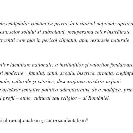
le cetățenilor români cu privire la teritoriul național; oprire
resurselor solului și subsolului, recuperarea celor înstrăinate
ervenții care pun în pericol climatul, apa, resursele naturale
ilor identitare naționale
, a instituțiilor și valorilor fondatoar
 și moderne – familia, satul, școala, biserica, armata, credinț
uale, culturale și istorice; descurajarea oricăror acțiuni
 oricăror tentative politico-administrative de a modifica, prin
 profil – etnic, cultural sau religios – al României.
 ultra-naționalism și anti-occidentalism?