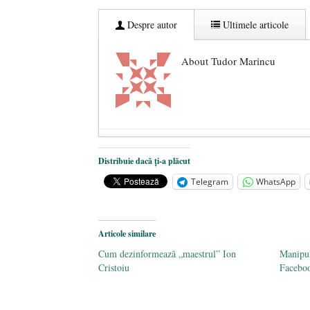
Despre autor
Ultimele articole
About Tudor Marincu
De ce propaganda LGBT nu-și are l
Distribuie dacă ți-a plăcut
Anarhia din SUA e opera stângii r
Telegram
WhatsApp
Pe zi ce trece mă conving că mass 
Articole similare
Cum dezinformează „maestrul” Ion
Manipul
Cristoiu
Facebo