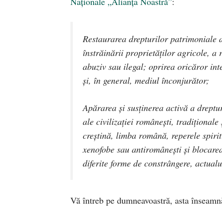
Naționale „Alianța Noastră”
:
Restaurarea
drepturilor patrimoniale
a
înstrăinării proprietăților agricole, a 
abuziv sau ilegal; oprirea oricăror int
și, în general, mediul înconjurător;
Apărarea și susținerea activă a
dreptur
ale civilizației românești, tradiționale
creștină, limba română, reperele spirit
xenofobe sau antiromânești și blocarea
diferite forme de constrângere, actualul
Vă întreb pe dumneavoastră, asta înseamnă