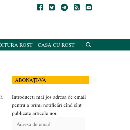
DITURA ROST
CASA CU ROST
ABONAȚI-VĂ
că
Introduceți mai jos adresa de email
pentru a primi notificări cînd sînt
publicate articole noi.
Adresa
de