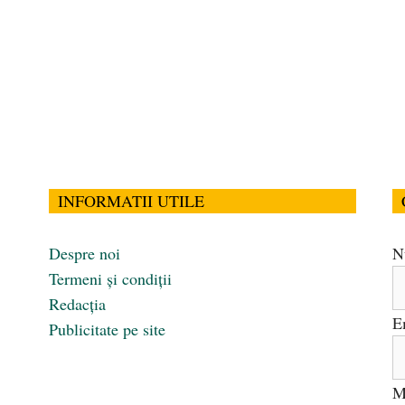
INFORMATII UTILE
Despre noi
N
Termeni și condiții
Redacția
E
Publicitate pe site
M