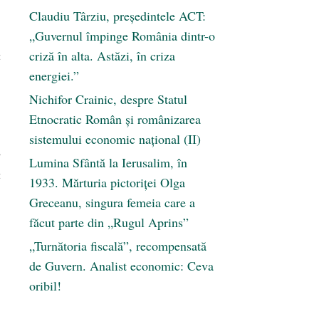
Claudiu Târziu, președintele ACT:
„Guvernul împinge România dintr-o
a
criză în alta. Astăzi, în criza
energiei.”
Nichifor Crainic, despre Statul
Etnocratic Român şi românizarea
sistemului economic naţional (II)
e
Lumina Sfântă la Ierusalim, în
a
1933. Mărturia pictoriței Olga
Greceanu, singura femeia care a
făcut parte din „Rugul Aprins”
„Turnătoria fiscală”, recompensată
de Guvern. Analist economic: Ceva
oribil!