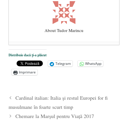
About Tudor Marincu
De ce propaganda LGBT nu-și are locul în
Distribuie dacă ți-a plăcut
unitățile de învățământ
- 17 iunie 2020
Telegram
WhatsApp
Anarhia din SUA e opera stângii radicale
-
Imprimare
2 iunie 2020
Pe zi ce trece mă conving că mass media
are prea puțin a face cu informarea
- 30
Cardinal italian: Italia și restul Europei for fi
mai 2020
musulmane în foarte scurt timp
Chemare la Marșul pentru Viață 2017