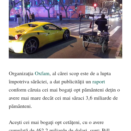
Organizația
Oxfam
, al cărei scop este de a lupta
împotriva sărăciei, a dat publicității un
raport
conform căruia cei mai bogați opt pământeni dețin o
avere mai mare decât cei mai săraci 3,6 miliarde de
pământeni.
Acești cei mai bogați opt cetățeni, cu o avere
cumulată de 462,2 miliarde de dolari, sunt: Bill