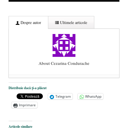
Despre autor
Ultimele articole
About Cezarina Condurache
Țara arde și Parlamentul vînează
Distribuie dacă ți-a plăcut
antisemiți verzi pe pereți
- 20 iunie 2018
Telegram
WhatsApp
Ne-a părăsit și Erast Călinescu
- 25 aprilie
Imprimare
2018
Ca o lacrimă de sânge… s-a mutat la
Domnul monahul Ipatie – Bădica Corneliu
Articole similare