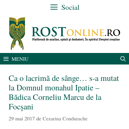
Sari
Social
la
conținut
MENIU
Ca o lacrimă de sânge… s-a mutat
la Domnul monahul Ipatie –
Bădica Corneliu Marcu de la
Focşani
29 mai 2017
de
Cezarina Condurache