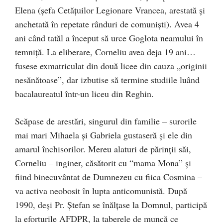
Elena (şefa Cetăţuilor Legionare Vrancea, arestată şi
anchetată în repetate rânduri de comunişti). Avea 4
ani când tatăl a început să urce Goglota neamului în
temniţă. La eliberare, Corneliu avea deja 19 ani…
fusese exmatriculat din două licee din cauza „originii
nesănătoase”, dar izbutise să termine studiile luând
bacalaureatul într-un liceu din Reghin.
Scăpase de arestări, singurul din familie – surorile
mai mari Mihaela şi Gabriela gustaseră şi ele din
amarul închisorilor. Mereu alaturi de părinţii săi,
Corneliu – inginer, căsătorit cu “mama Mona” şi
fiind binecuvântat de Dumnezeu cu fiica Cosmina –
va activa neobosit în lupta anticomunistă. După
1990, deşi Pr. Ştefan se înălţase la Domnul, participă
la eforturile AFDPR, la taberele de muncă ce