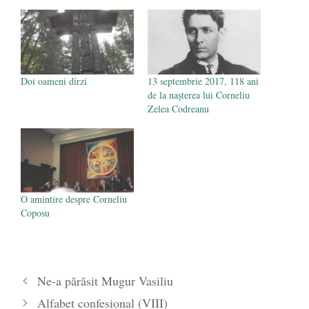
Marcu de la Focşani
- 29 mai 2017
Doi oameni dîrzi
13 septembrie 2017, 118 ani
de la nașterea lui Corneliu
Zelea Codreanu
O amintire despre Corneliu
Coposu
Ne-a părăsit Mugur Vasiliu
Alfabet confesional (VIII)