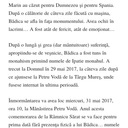
Marin au căzut pentru Dumnezeu şi pentru Spania.
După o călătorie de câteva zile făcută cu maşina,
Bădica se afla în faţa monumentului. Avea ochii în
lacrimi… A fost atât de fericit, atât de emoţionat…
După o lungă şi grea (dar mântuitoare) suferinţă,
apropiindu-se de veşnicie, Bădica a fost tuns în
monahism primind numele de Ipatie monahul. A
trecut la Domnul în 29 mai 2017, la câteva zile după
ce ajunsese la Petru Vodă de la Târgu Mureş, unde
fusese internat în ultima perioadă.
Înmormântarea va avea loc miercuri, 31 mai 2017,
ora 10, la Mănăstirea Petru Vodă. Anul acesta
comemorarea de la Râmnicu Sărat se va face pentru
prima dată fără prezenţa fizică a lui Bădica… numele