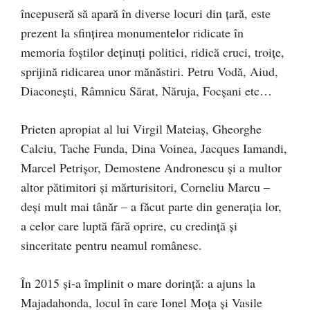
începuseră să apară în diverse locuri din ţară, este
prezent la sfinţirea monumentelor ridicate în
memoria foştilor deţinuţi politici, ridică cruci, troiţe,
sprijină ridicarea unor mănăstiri. Petru Vodă, Aiud,
Diaconeşti, Râmnicu Sărat, Năruja, Focşani etc…
Prieten apropiat al lui Virgil Mateiaş, Gheorghe
Calciu, Tache Funda, Dina Voinea, Jacques Iamandi,
Marcel Petrişor, Demostene Andronescu şi a multor
altor pătimitori şi mărturisitori, Corneliu Marcu –
deşi mult mai tânăr – a făcut parte din generaţia lor,
a celor care luptă fără oprire, cu credinţă şi
sinceritate pentru neamul românesc.
În 2015 şi-a împlinit o mare dorinţă: a ajuns la
Majadahonda, locul în care Ionel Moţa şi Vasile