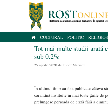
Sari
la
conținut
CULTURAL
POLITIC
RELIGIOS
Tot mai multe studii arată c
sub 0.2%
25 aprilie 2020
de
Tudor Marincu
În ultimul timp au fost publicate câteva s
carantină instituite în mai toate țările de 
prelungesc perioada de criză fără a dimin