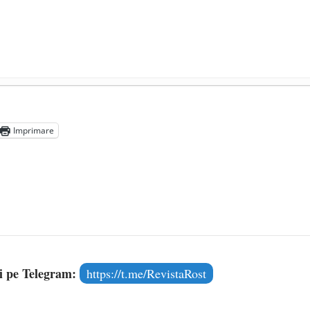
ocul în unitățile de învățământ
- 17 iunie 2020
adicale
- 2 iunie 2020
Imprimare
media are prea puțin a face cu informarea
- 30 mai 2020
și pe Telegram:
https://t.me/RevistaRost