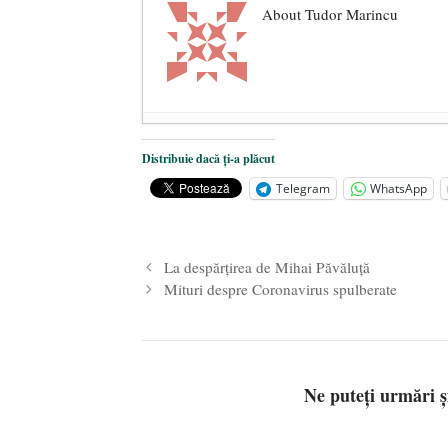
About Tudor Marincu
De ce propaganda LGBT nu-și are l
Distribuie dacă ți-a plăcut
Anarhia din SUA e opera stângii r
Telegram
WhatsApp
Pe zi ce trece mă conving că mass 
La despărțirea de Mihai Păvăluță
Mituri despre Coronavirus spulberate
Ne puteți urmări 