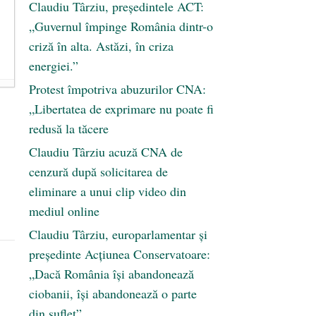
Claudiu Târziu, președintele ACT:
„Guvernul împinge România dintr-o
criză în alta. Astăzi, în criza
energiei.”
Protest împotriva abuzurilor CNA:
„Libertatea de exprimare nu poate fi
redusă la tăcere
Claudiu Târziu acuză CNA de
cenzură după solicitarea de
eliminare a unui clip video din
mediul online
Claudiu Târziu, europarlamentar și
președinte Acțiunea Conservatoare:
„Dacă România își abandonează
ciobanii, își abandonează o parte
din suflet”