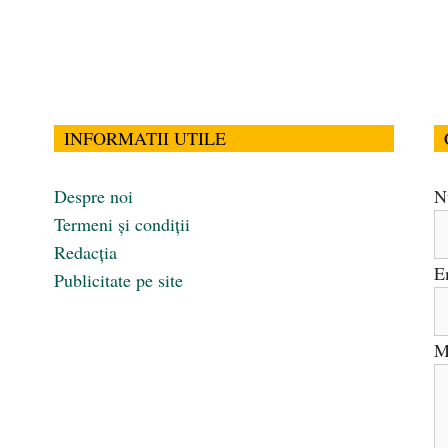
INFORMATII UTILE
Despre noi
N
Termeni și condiții
Redacția
E
Publicitate pe site
M