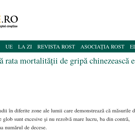
UE
LA ZI
REVISTA ROST
ASOCIAȚIA ROST
E
ă rata mortalității de gripă chinezească e
tudii în diferite zone ale lumii care demonstrează că măsurile 
pe glob sunt excesive și nu rezolvă mare lucru, ba din contră,
ua numărul de decese.