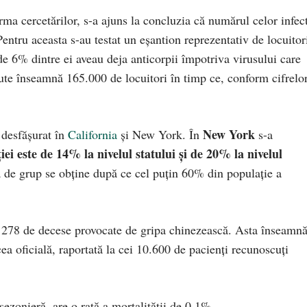
ma cercetărilor, s-a ajuns la concluzia că numărul celor infect
Pentru aceasta s-au testat un eșantion reprezentativ de locuitor
e 6% dintre ei aveau deja anticorpii împotriva virusului care
ute înseamnă 165.000 de locuitori în timp ce, conform cifrelo
New York
u desfășurat în
California
și New York. În
s-a
iei este de 14% la nivelul statului și de 20% la nivelul
 de grup se obține după ce cel puțin 60% din populație a
 278 de decese provocate de gripa chinezească. Asta înseamnă
ea oficială, raportată la cei 10.600 de pacienți recunoscuți
ezonieră, are o rată a mortalității de 0,1%.