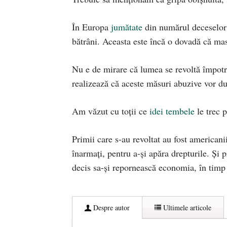
În Europa
jumătate
din numărul deceselor c
bătrâni. Aceasta este încă o dovadă că mas
Nu e de mirare că lumea se revoltă împotri
realizează că aceste măsuri abuzive vor duc
Am văzut cu toții ce
idei tembele
le trec p
Primii care s-au revoltat au fost americanii 
înarmați, pentru a-și apăra drepturile. Și 
decis sa-și repornească economia, în timp c
Despre autor
Ultimele articole