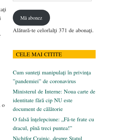
email
ați
i
Mă abonez
Alătură-te celorlalți 371 de abonați.
r
CELE MAI CITITE
Cum sunteți manipulați în privința
”pandemiei” de coronavirus
Ministerul de Interne: Noua carte de
identitate fără cip NU este
 o
document de călătorie
O falsă înțelepciune: „Fă-te frate cu
dracul, pînă treci puntea!”
Nichifor Crainic, despre Statul