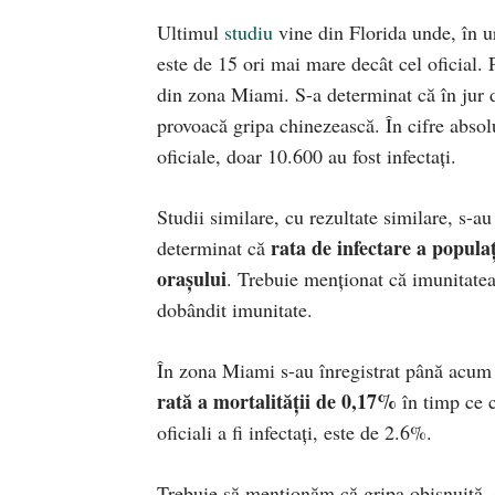
Ultimul
studiu
vine din Florida unde, în ur
este de 15 ori mai mare decât cel oficial. 
din zona Miami. S-a determinat că în jur d
provoacă gripa chinezească. În cifre absol
oficiale, doar 10.600 au fost infectați.
Studii similare, cu rezultate similare, s-a
rata de infectare a populaț
determinat că
orașului
. Trebuie menționat că imunitatea
dobândit imunitate.
În zona Miami s-au înregistrat până acum
rată a mortalității de 0,17%
în timp ce c
oficiali a fi infectați, este de 2.6%.
Trebuie să menționăm că gripa obișnuită, s