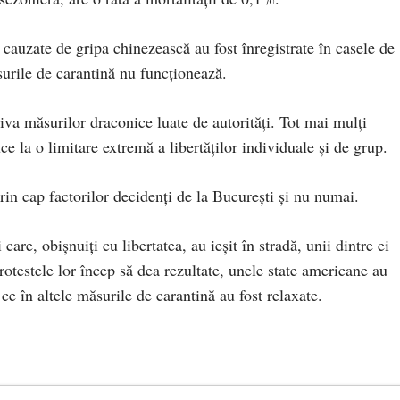
auzate de gripa chinezească au fost înregistrate în casele de
urile de carantină nu funcționează.
va măsurilor draconice luate de autorități. Tot mai mulți
e la o limitare extremă a libertăților individuale și de grup.
rin cap factorilor decidenți de la București și nu numai.
care, obișnuiți cu libertatea, au ieșit în stradă, unii dintre ei
protestele lor încep să dea rezultate, unele state americane au
e în altele măsurile de carantină au fost relaxate.