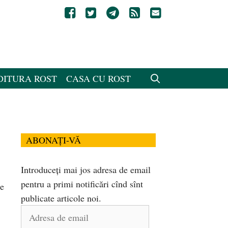
DITURA ROST
CASA CU ROST
ABONAȚI-VĂ
Introduceți mai jos adresa de email
pentru a primi notificări cînd sînt
de
publicate articole noi.
Adresa
de