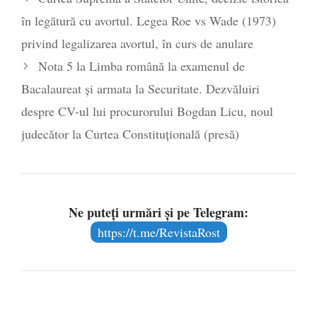
poetului Octavian Goga, înlăturat din Iași
în legătură cu avortul. Legea Roe vs Wade (1973)
- 16 aprilie 2026
privind legalizarea avortul, în curs de anulare
Nota 5 la Limba română la examenul de
Bacalaureat și armata la Securitate. Dezvăluiri
despre CV-ul lui procurorului Bogdan Licu, noul
judecător la Curtea Constituțională (presă)
Ne puteți urmări și pe Telegram:
https://t.me/RevistaRost