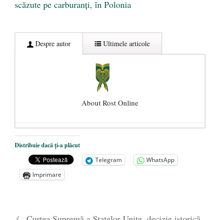
scăzute pe carburanți, în Polonia
Despre autor
Ultimele articole
About Rost Online
Dezvăluiri cutremurătoare despre
Distribuie dacă ți-a plăcut
președintele Ucrainei, Volodymyr
Telegram
WhatsApp
Zelensky
- 13 mai 2026
Imprimare
Statul care servește Națiunea
- 21 aprilie
2026
Legea Vexler produce efecte. Bustul
Curtea Supremă a Statelor Unite, decizie istorică