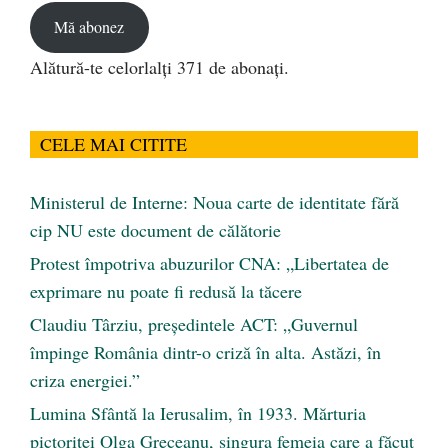
Mă abonez
Alătură-te celorlalți 371 de abonați.
CELE MAI CITITE
Ministerul de Interne: Noua carte de identitate fără
cip NU este document de călătorie
Protest împotriva abuzurilor CNA: „Libertatea de
exprimare nu poate fi redusă la tăcere
Claudiu Târziu, președintele ACT: „Guvernul
împinge România dintr-o criză în alta. Astăzi, în
criza energiei.”
Lumina Sfântă la Ierusalim, în 1933. Mărturia
pictoriței Olga Greceanu, singura femeia care a făcut