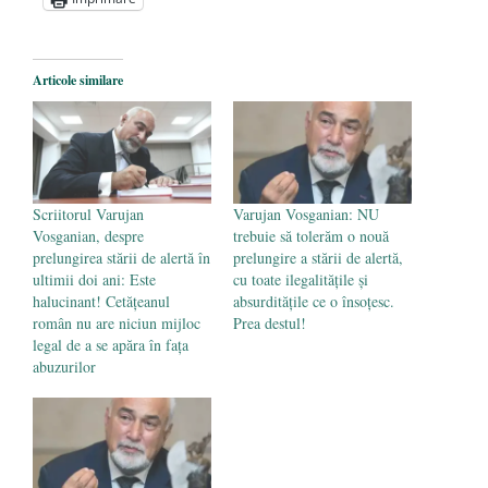
aproape de autorizare pentru
comercializare în UE
- 28 iulie 2024
Articole similare
Părintele mărturisitor Constantin
Voicescu, pomenit, duminică, la
Mănăstirea Cernica
- 27 iulie 2024
Scriitorul Varujan
Varujan Vosganian: NU
Vosganian, despre
trebuie să tolerăm o nouă
prelungirea stării de alertă în
prelungire a stării de alertă,
ultimii doi ani: Este
cu toate ilegalitățile și
halucinant! Cetățeanul
absurditățile ce o însoțesc.
român nu are niciun mijloc
Prea destul!
legal de a se apăra în fața
abuzurilor