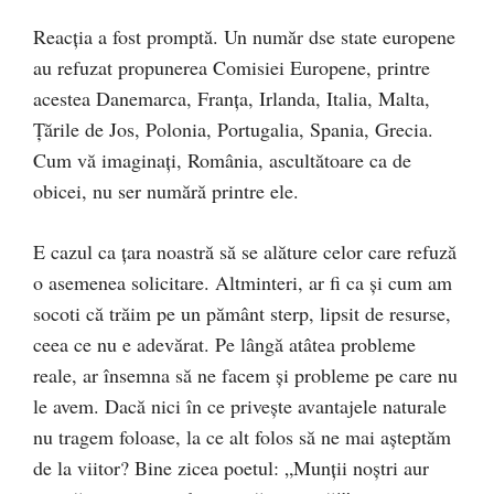
Reacția a fost promptă. Un număr dse state europene
au refuzat propunerea Comisiei Europene, printre
acestea Danemarca, Franța, Irlanda, Italia, Malta,
Țările de Jos, Polonia, Portugalia, Spania, Grecia.
Cum vă imaginați, România, ascultătoare ca de
obicei, nu ser numără printre ele.
E cazul ca țara noastră să se alăture celor care refuză
o asemenea solicitare. Altminteri, ar fi ca și cum am
socoti că trăim pe un pământ sterp, lipsit de resurse,
ceea ce nu e adevărat. Pe lângă atâtea probleme
reale, ar însemna să ne facem și probleme pe care nu
le avem. Dacă nici în ce privește avantajele naturale
nu tragem foloase, la ce alt folos să ne mai așteptăm
de la viitor? Bine zicea poetul: „Munții noștri aur