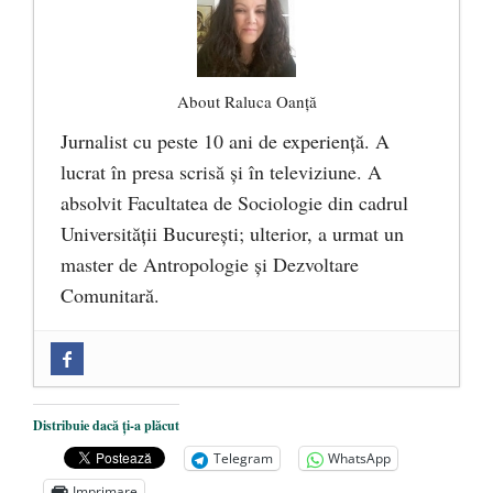
About Raluca Oanță
Jurnalist cu peste 10 ani de experiență. A
lucrat în presa scrisă și în televiziune. A
absolvit Facultatea de Sociologie din cadrul
Universității București; ulterior, a urmat un
master de Antropologie și Dezvoltare
Comunitară.
Zilele Culturii și Spiritualității la
Mănăstirea „Sfânta Ana” Rohia. Părintele
Nicolae Steinhardt, comemorat la 102 ani
Distribuie dacă ți-a plăcut
de la naștere
- 29 iulie 2024
Telegram
WhatsApp
„Carnea cultivată” în laborator, tot mai
Imprimare