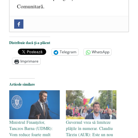
Comunitară.
Zilele Culturii și Spiritualității la
Mănăstirea „Sfânta Ana” Rohia. Părintele
Nicolae Steinhardt, comemorat la 102 ani
Distribuie dacă ți-a plăcut
de la naștere
- 29 iulie 2024
Telegram
WhatsApp
„Carnea cultivată” în laborator, tot mai
Imprimare
aproape de autorizare pentru
comercializare în UE
- 28 iulie 2024
Articole similare
Părintele mărturisitor Constantin
Voicescu, pomenit, duminică, la
Mănăstirea Cernica
- 27 iulie 2024
Ministrul Finanţelor,
Guvernul vrea să limiteze
Tanczos Barna (UDMR):
plățile în numerar. Claudiu
Vom reduce foarte mult
Târziu (AUR): Este un nou