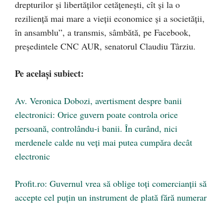
drepturilor și libertăților cetățenești, cît și la o
reziliență mai mare a vieții economice și a societății,
în ansamblu”, a transmis, sâmbătă, pe Facebook,
președintele CNC AUR, senatorul Claudiu Târziu.
Pe același subiect:
Av. Veronica Dobozi, avertisment despre banii
electronici: Orice guvern poate controla orice
persoană, controlându-i banii. În curând, nici
merdenele calde nu veți mai putea cumpăra decât
electronic
Profit.ro: Guvernul vrea să oblige toți comercianții să
accepte cel puțin un instrument de plată fără numerar