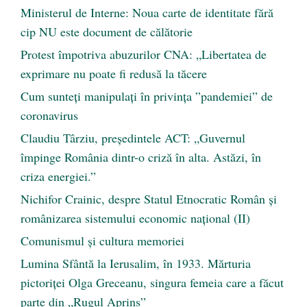
Ministerul de Interne: Noua carte de identitate fără
cip NU este document de călătorie
Protest împotriva abuzurilor CNA: „Libertatea de
exprimare nu poate fi redusă la tăcere
Cum sunteți manipulați în privința ”pandemiei” de
coronavirus
Claudiu Târziu, președintele ACT: „Guvernul
împinge România dintr-o criză în alta. Astăzi, în
criza energiei.”
Nichifor Crainic, despre Statul Etnocratic Român şi
românizarea sistemului economic naţional (II)
Comunismul şi cultura memoriei
Lumina Sfântă la Ierusalim, în 1933. Mărturia
pictoriței Olga Greceanu, singura femeia care a făcut
parte din „Rugul Aprins”