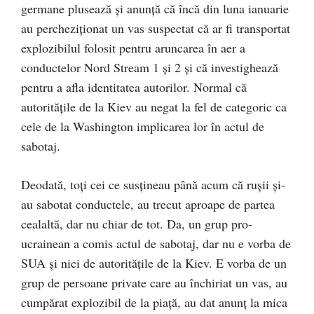
germane plusează și anunță că încă din luna ianuarie
au percheziționat un vas suspectat că ar fi transportat
explozibilul folosit pentru aruncarea în aer a
conductelor Nord Stream 1 și 2 și că investighează
pentru a afla identitatea autorilor. Normal că
autoritățile de la Kiev au negat la fel de categoric ca
cele de la Washington implicarea lor în actul de
sabotaj.
Deodată, toți cei ce susțineau până acum că rușii și-
au sabotat conductele, au trecut aproape de partea
cealaltă, dar nu chiar de tot. Da, un grup pro-
ucrainean a comis actul de sabotaj, dar nu e vorba de
SUA și nici de autoritățile de la Kiev. E vorba de un
grup de persoane private care au închiriat un vas, au
cumpărat explozibil de la piață, au dat anunț la mica