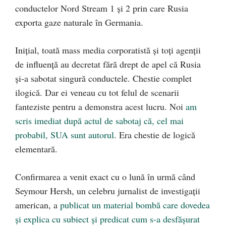
conductelor Nord Stream 1 și 2 prin care Rusia
exporta gaze naturale în Germania.
Inițial, toată mass media corporatistă și toți agenții
de influență au decretat fără drept de apel că Rusia
și-a sabotat singură conductele. Chestie complet
ilogică. Dar ei veneau cu tot felul de scenarii
fanteziste pentru a demonstra acest lucru. Noi
am
scris imediat după actul de sabotaj că, cel mai
probabil, SUA sunt autorul
. Era chestie de logică
elementară.
Confirmarea a venit exact cu o lună în urmă când
Seymour Hersh, un celebru jurnalist de investigații
american, a
publicat un material bombă care dovedea
și explica cu subiect și predicat cum s-a desfășurat