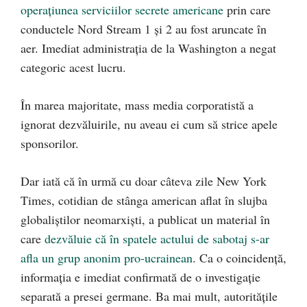
operațiunea serviciilor secrete americane
prin care
conductele Nord Stream 1 și 2 au fost aruncate în
aer. Imediat administrația de la Washington a negat
categoric acest lucru.
În marea majoritate, mass media corporatistă a
ignorat dezvăluirile, nu aveau ei cum să strice apele
sponsorilor.
Dar iată că în urmă cu doar câteva zile New York
Times, cotidian de stânga american aflat în slujba
globaliștilor neomarxiști, a publicat un material în
care
dezvăluie că în spatele actului de sabotaj s-ar
afla un grup anonim pro-ucrainean
. Ca o coincidență,
informația e imediat confirmată de o investigație
separată a presei germane. Ba mai mult, autoritățile