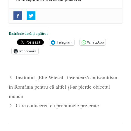
„Acum nu e momentul”
- 22 martie 2025
O nouă autostradă distruge pădurea
amazoniană, pentru summitul climatic
Distribuie dacă ți-a plăcut
COP30
- 14 martie 2025
Telegram
WhatsApp
Alegeri controlate
- 11 martie 2025
Imprimare
Institutul „Elie Wiesel” inventează antisemitism
în România pentru că altfel și-ar pierde obiectul
muncii
Care e afacerea cu pronumele preferate