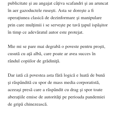
publicitate și au angajat câțiva scafandri și au aruncat
în aer gazoductele rusești. Asta se dorește a fi
operațiunea clasică de dezinformare și manipulare
prin care mulțimii i se servește pe tavă țapul ispășitor
în timp ce adevăratul autor este protejat.
Mie mi se pare mai degrabă o poveste pentru proști,
cusută cu ață albă, care poate ar avea succes în
rândul copiilor de grădiniță.
Dar iată că povestea asta fără logică e luată de bună
și răspândită cu spor de mass media corporatistă,
aceeași presă care a răspândit cu drag și spor toate
aberațiile emise de autorități pe perioada pandemiei
de gripă chinezească.