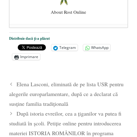
About Rost Online
Dezvăluiri cutremurătoare despre
Distribuie dacă ți-a plăcut
președintele Ucrainei, Volodymyr
Telegram
WhatsApp
Zelensky
- 13 mai 2026
Imprimare
Statul care servește Națiunea
- 21 aprilie
2026
Legea Vexler produce efecte. Bustul
Elena Lasconi, eliminată de pe lista USR pentru
poetului Octavian Goga, înlăturat din Iași
alegerile europarlamentare, după ce a declarat că
- 16 aprilie 2026
susține familia tradițională
După istoria evreilor, cea a țiganilor va putea fi
studiată în școli. Petiție online pentru introducerea
materiei ISTORIA ROMÂNILOR în programa