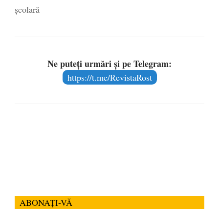
școlară
Ne puteți urmări și pe Telegram:
https://t.me/RevistaRost
ABONAȚI-VĂ