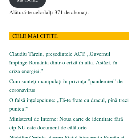
Alătură-te celorlalți 371 de abonați.
CELE MAI CITITE
Claudiu Târziu, președintele ACT: „Guvernul
împinge România dintr-o criză în alta. Astăzi, în
criza energiei.”
Cum sunteți manipulați în privința ”pandemiei” de
coronavirus
O falsă înțelepciune: „Fă-te frate cu dracul, pînă treci
puntea!”
Ministerul de Interne: Noua carte de identitate fără
cip NU este document de călătorie
Nichifor Crainic, despre Statul Etnocratic Român şi