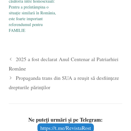
căsătoria între homosexuali:
Pentru a preîntâmpina o
situație similară în România,
este foarte important
referendumul pentru
FAMILIE
2025 a fost declarat Anul Centenar al Patriarhiei
Române
Propaganda trans din SUA a reușit să desființeze
drepturile părinților
Ne puteți urmări și pe Telegram:
https://t.me/RevistaRost