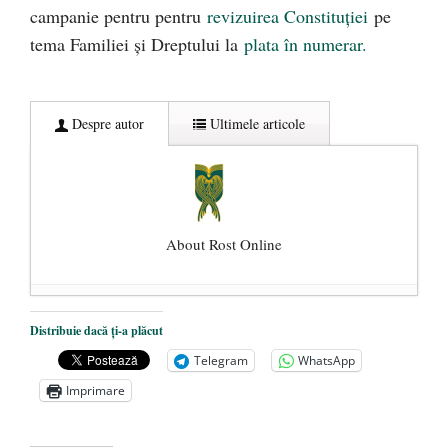
campanie pentru pentru
revizuirea Constituției
pe
tema Familiei și Dreptului la
plata în numerar.
Despre autor
Ultimele articole
About Rost Online
Dezvăluiri cutremurătoare despre
Distribuie dacă ți-a plăcut
președintele Ucrainei, Volodymyr
Telegram
WhatsApp
Zelensky
- 13 mai 2026
Imprimare
Statul care servește Națiunea
- 21 aprilie
2026