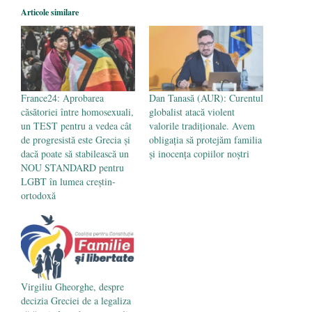
Legea Vexler produce efecte. Bustul
Articole similare
poetului Octavian Goga, înlăturat din Iași
- 16 aprilie 2026
France24: Aprobarea
Dan Tanasă (AUR): Curentul
căsătoriei între homosexuali,
globalist atacă violent
un TEST pentru a vedea cât
valorile tradiționale. Avem
de progresistă este Grecia și
obligația să protejăm familia
dacă poate să stabilească un
și inocența copiilor noștri
NOU STANDARD pentru
LGBT în lumea creștin-
ortodoxă
Virgiliu Gheorghe, despre
decizia Greciei de a legaliza