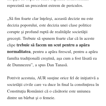
reprezintă un precedent extrem de periculos.
„Să fim foarte clar înțeleși, această decizie nu este
decizia poporului, este decizia unei clase politice
corupte și profund ruptă de realitățile societății
grecești. Trebuie să spunem foarte clar că în aceste
trebuie să facem un scut pentru a apăra
clipe
normalitatea
, pentru a apăra firescul, pentru a apăra
familia tradițională creștină, așa cum a fost lăsată ea
de Dumnezeu”, a spus Dan Tanasă.
Potrivit acestuia, AUR susține orice fel de inițiativă a
societății civile care va duce în final la consfințirea în
Constituția României că o căsătorie este uniunea
dintre un bărbat și o femeie.