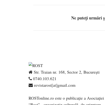
Ne puteți urmări 
Str. Traian nr. 168, Sector 2, București
0740.103.621
revistarost[at]gmail.com
ROSTonline.ro este o publicaţie a Asociaţiei
“Rost” - organizaţie culturală, de orientare