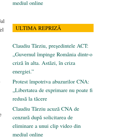
mediul online
ful
ULTIMA REPRIZĂ
el
Claudiu Târziu, președintele ACT:
„Guvernul împinge România dintr-o
criză în alta. Astăzi, în criza
energiei.”
a
Protest împotriva abuzurilor CNA:
„Libertatea de exprimare nu poate fi
redusă la tăcere
Claudiu Târziu acuză CNA de
e
cenzură după solicitarea de
eliminare a unui clip video din
mediul online