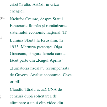
criză în alta. Astăzi, în criza
energiei.”
gea
Nichifor Crainic, despre Statul
Etnocratic Român şi românizarea
sistemului economic naţional (II)
i
Lumina Sfântă la Ierusalim, în
1933. Mărturia pictoriței Olga
Greceanu, singura femeia care a
făcut parte din „Rugul Aprins”
„Turnătoria fiscală”, recompensată
de Guvern. Analist economic: Ceva
oribil!
Claudiu Târziu acuză CNA de
cenzură după solicitarea de
ă
eliminare a unui clip video din