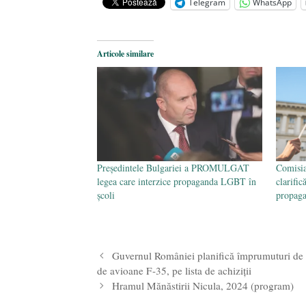
Telegram
WhatsApp
Legea Vexler produce efecte. Bustu
Articole similare
Președintele Bulgariei a PROMULGAT
Comisia
legea care interzice propaganda LGBT în
clarific
școli
propag
Guvernul României planifică împrumuturi de 
de avioane F-35, pe lista de achiziții
Hramul Mănăstirii Nicula, 2024 (program)