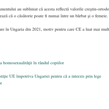
mentului au subliniat că acesta reflectă valorile creştin-ortod
zează că o căsătorie poate fi numai între un bărbat şi o femeie.
are în Ungaria din 2021, motiv pentru care CE a luat mai mul
homosexualității în rândul copiilor
tiție UE împotriva Ungariei pentru că a interzis prin lege
or