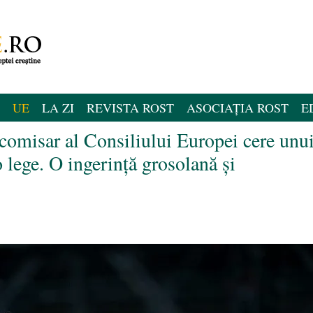
UE
LA ZI
REVISTA ROST
ASOCIAȚIA ROST
E
omisar al Consiliului Europei cere unu
 lege. O ingerință grosolană și