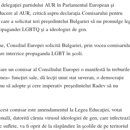
 delegației partidului AUR în Parlamentul European și
ducere al AUR, critică aspru declarația Comisarului pentru
care a solicitat ieri președintelui Bulgariei să nu promulge le
 propagandei LGBTQ și a ideologiei de gen.
e, Consiliul Europei solicită Bulgariei, prin vocea comisarulu
are interzice propaganda LGBT în școli.
care un comisar al Consiliului Europei o manifestă în treburile
imea» funcției sale, dă lecții unui stat suveran, o democrație
 nu să adopte și cere imperativ președintelui Radev să nu
 acest comisar este amendamentul la Legea Educației, votat
ală, datorită căruia virusul ideologiei de gen, care infecteaz
 suflete, va fi oprit de la răspândire în școlile de pe teritoriul