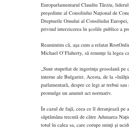
Europarlamentarul Claudiu Târziu, liderul
președinte al Consiliului Național de Con
Drepturile Omului al Consiliului Europei, 
privind interzicerea în școlile publice a
Reamintim că, așa cum a relatat RostOnlin
Michael O’Flaherty, să renunțe la legea c
„Sunt stupefiat de ingerința grosolană pe 
interne ale Bulgariei. Acesta, de la «înălț
parlamentară, despre ce legi ar trebui sau
promulge un anumit act normativ.
În cazul de față, ceea ce îl deranjează pe
săptămâna trecută de către Adunarea Națion
totul în calea sa, care corupe minți și ucide