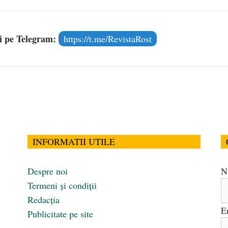
și pe Telegram:
https://t.me/RevistaRost
INFORMATII UTILE
Despre noi
N
Termeni și condiții
Redacția
E
Publicitate pe site