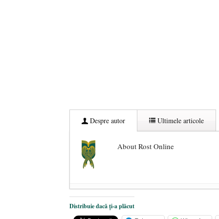
Despre autor
Ultimele articole
About Rost Online
Dezvăluiri cutremurătoare despre 
Distribuie dacă ți-a plăcut
Statul care servește Națiunea
- 21 