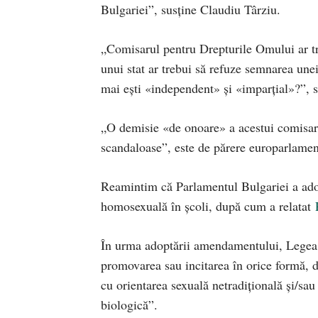
Bulgariei”, susține Claudiu Târziu.
„Comisarul pentru Drepturile Omului ar tre
unui stat ar trebui să refuze semnarea unei
mai ești «independent» și «imparțial»?”, 
„O demisie «de onoare» a acestui comisar p
scandaloase”, este de părere europarlamen
Reamintim că Parlamentul Bulgariei a adop
homosexuală în școli, după cum a relatat
În urma adoptării amendamentului, Legea E
promovarea sau incitarea în orice formă, di
cu orientarea sexuală netradiţională şi/sau
biologică”.