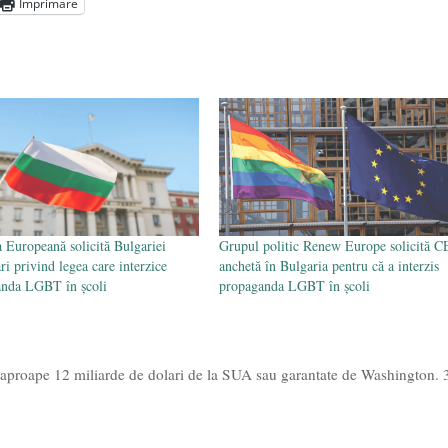
Imprimare
l poetului Octavian Goga, înlăturat din Iași
- 16 aprilie 2026
 Europeană solicită Bulgariei
Grupul politic Renew Europe solicită C
ări privind legea care interzice
anchetă în Bulgaria pentru că a interzis
anda LGBT în școli
propaganda LGBT în școli
aproape 12 miliarde de dolari de la SUA sau garantate de Washington. 