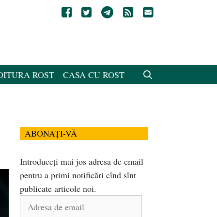
DITURA ROST
CASA CU ROST
i
ABONAȚI-VĂ
Introduceți mai jos adresa de email
pentru a primi notificări cînd sînt
publicate articole noi.
Adresa
de