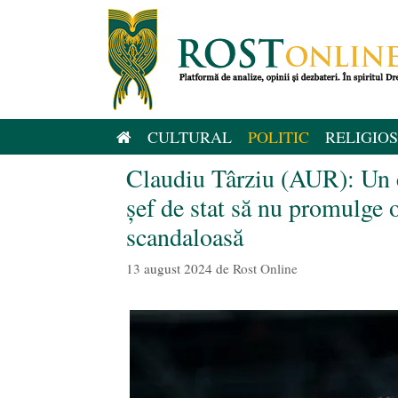
Sari
la
conținut
CULTURAL
POLITIC
RELIGIOS
Claudiu Târziu (AUR): Un c
șef de stat să nu promulge o
scandaloasă
13 august 2024
de
Rost Online