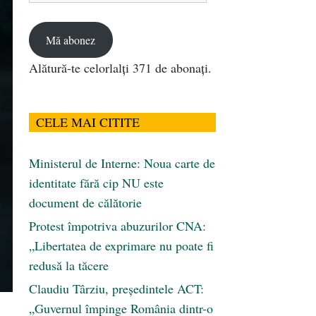
email
Mă abonez
Alătură-te celorlalți 371 de abonați.
CELE MAI CITITE
Ministerul de Interne: Noua carte de
identitate fără cip NU este
document de călătorie
Protest împotriva abuzurilor CNA:
„Libertatea de exprimare nu poate fi
redusă la tăcere
Claudiu Târziu, președintele ACT:
„Guvernul împinge România dintr-o