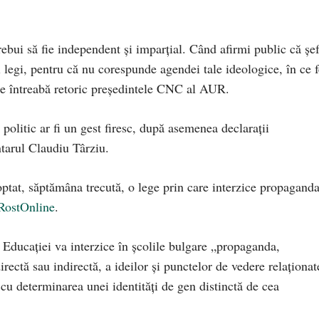
bui să fie independent și imparțial. Când afirmi public că șe
 legi, pentru că nu corespunde agendei tale ideologice, în ce f
se întreabă retoric președintele CNC al AUR.
olitic ar fi un gest firesc, după asemenea declarații
tarul Claudiu Târziu.
tat, săptămâna trecută, o lege prin care interzice propagand
RostOnline
.
ducaţiei va interzice în şcolile bulgare „propaganda,
rectă sau indirectă, a ideilor şi punctelor de vedere relaţionat
 cu determinarea unei identităţi de gen distinctă de cea