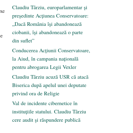
Claudiu Târziu, europarlamentar și
oxe
președinte Acțiunea Conservatoare:
„Dacă România își abandonează
ciobanii, își abandonează o parte
te
din suflet”
Conducerea Acțiunii Conservatoare,
la Aiud, în campania națională
pentru abrogarea Legii Vexler
Claudiu Târziu acuză USR că atacă
Biserica după apelul unei deputate
privind ora de Religie
Val de incidente cibernetice în
instituțiile statului. Claudiu Târziu
cere audit și răspundere publică