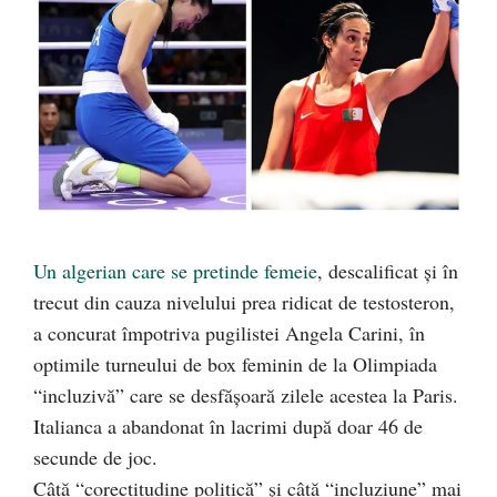
Un algerian care se pretinde femeie
, descalificat și în
trecut din cauza nivelului prea ridicat de testosteron,
a concurat împotriva pugilistei Angela Carini, în
optimile turneului de box feminin de la Olimpiada
“incluzivă” care se desfășoară zilele acestea la Paris.
Italianca a abandonat în lacrimi după doar 46 de
secunde de joc.
Câtă “corectitudine politică” și câtă “incluziune” mai