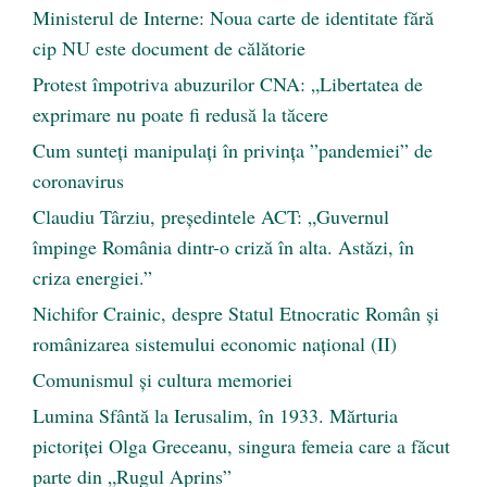
Ministerul de Interne: Noua carte de identitate fără
cip NU este document de călătorie
Protest împotriva abuzurilor CNA: „Libertatea de
exprimare nu poate fi redusă la tăcere
Cum sunteți manipulați în privința ”pandemiei” de
coronavirus
Claudiu Târziu, președintele ACT: „Guvernul
împinge România dintr-o criză în alta. Astăzi, în
criza energiei.”
Nichifor Crainic, despre Statul Etnocratic Român şi
românizarea sistemului economic naţional (II)
Comunismul şi cultura memoriei
Lumina Sfântă la Ierusalim, în 1933. Mărturia
pictoriței Olga Greceanu, singura femeia care a făcut
parte din „Rugul Aprins”