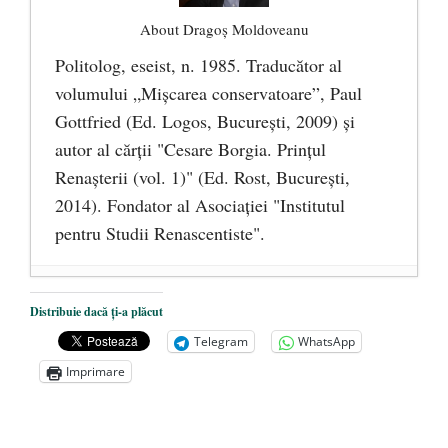
About Dragoş Moldoveanu
Politolog, eseist, n. 1985. Traducător al
volumului „Mişcarea conservatoare”, Paul
Gottfried (Ed. Logos, Bucureşti, 2009) şi
autor al cărţii "Cesare Borgia. Prinţul
Renaşterii (vol. 1)" (Ed. Rost, Bucureşti,
2014). Fondator al Asociaţiei "Institutul
pentru Studii Renascentiste".
Trebuie să mărturisim. Nu mai este timp
Distribuie dacă ți-a plăcut
de pierdut!
- 1 august 2024
Telegram
WhatsApp
Un vot critic pentru viitorul Europei și al
Imprimare
fiecăruia dintre noi!
- 13 mai 2024
„Cultura” anihilării simbolurilor și trăirii
naționale
- 26 martie 2024