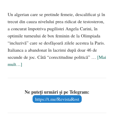
Un algerian care se pretinde femeie, descalificat și în
trecut din cauza nivelului prea ridicat de testosteron,
a concurat împotriva pugilistei Angela Carini, în
optimile turneului de box feminin de la Olimpiada
“incluzivă” care se desfășoară zilele acestea la Paris.
Italianca a abandonat în lacrimi după doar 46 de
secunde de joc. Câtă “corectitudine politică” …
[Mai
mult…]
Ne puteți urmări și pe Telegram:
https://t.me/RevistaRost