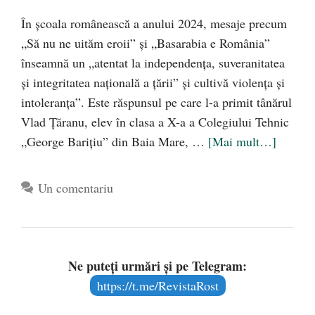
În școala românească a anului 2024, mesaje precum
„Să nu ne uităm eroii” și „Basarabia e România”
înseamnă un „atentat la independența, suveranitatea
și integritatea națională a țării” și cultivă violența și
intoleranța”. Este răspunsul pe care l-a primit tânărul
Vlad Țăranu, elev în clasa a X-a a Colegiului Tehnic
„George Barițiu” din Baia Mare, …
[Mai mult…]
Un comentariu
Ne puteți urmări și pe Telegram:
https://t.me/RevistaRost