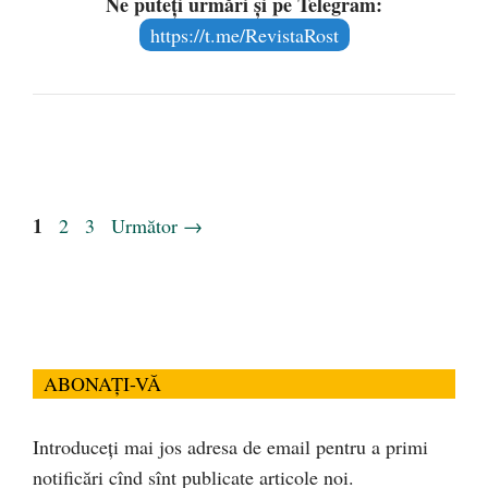
Ne puteți urmări și pe Telegram:
https://t.me/RevistaRost
Pagina
1
Pagina
Pagina
2
3
Următor
→
ABONAȚI-VĂ
Introduceți mai jos adresa de email pentru a primi
notificări cînd sînt publicate articole noi.