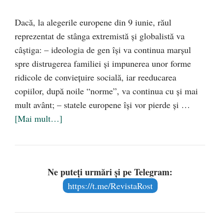
Dacă, la alegerile europene din 9 iunie, răul
reprezentat de stânga extremistă și globalistă va
câștiga: – ideologia de gen își va continua marșul
spre distrugerea familiei și impunerea unor forme
ridicole de conviețuire socială, iar reeducarea
copiilor, după noile “norme”, va continua cu și mai
mult avânt; – statele europene își vor pierde și …
[Mai mult…]
Ne puteți urmări și pe Telegram:
https://t.me/RevistaRost