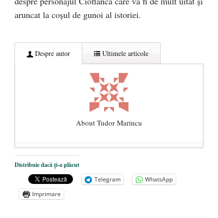
despre personajul Cioflâncă care va fi de mult uitat și
aruncat la coșul de gunoi al istoriei.
Despre autor
Ultimele articole
About Tudor Marincu
De ce propaganda LGBT nu-și are locul în
Distribuie dacă ți-a plăcut
unitățile de învățământ
- 17 iunie 2020
Telegram
WhatsApp
Anarhia din SUA e opera stângii radicale
-
Imprimare
2 iunie 2020
Pe zi ce trece mă conving că mass media