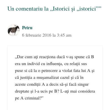
Un comentariu la „Istorici și „istorici””
Petru
6 februarie 2016 la 3:45 am
„Dar cum ați reacționa dacă v-aș spune că B
era un individ cu influența, cu relații sus
puse si că la o petrecere a violat fata lui A și
că justiția a mușamalizat cazul și că în
aceste condiții A a decis să-și facă singur
dreptate și l-a ucis pe B? L-ați mai considera
pe A criminal?”