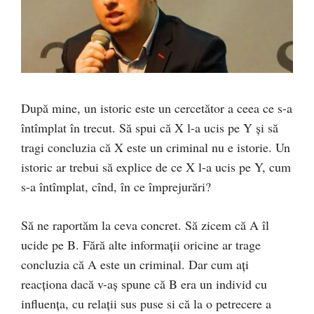
După mine, un istoric este un cercetător a ceea ce s-a
întîmplat în trecut. Să spui că X l-a ucis pe Y și să
tragi concluzia că X este un criminal nu e istorie. Un
istoric ar trebui să explice de ce X l-a ucis pe Y, cum
s-a întîmplat, cînd, în ce împrejurări?
Să ne raportăm la ceva concret. Să zicem că A îl
ucide pe B. Fără alte informații oricine ar trage
concluzia că A este un criminal. Dar cum ați
reacționa dacă v-aș spune că B era un individ cu
influența, cu relații sus puse si că la o petrecere a