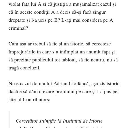
violat fata lui A și că justiția a mușamalizat cazul și
că în aceste condiții A a decis să-și facă singur
dreptate și l-a ucis pe B? L-ați mai considera pe A
criminal?
Cam așa ar trebui să fie și un istoric, să cerceteze
împrejurările în care s-a întîmplat un anumit fapt și
să prezinte publicului tot tabloul, să fie neutru, nu să
tragă concluzii.
Nu e cazul domnului Adrian Cioflâncă, așa zis istoric
dacă e să dăm crezare profilului pe care și l-a pus pe
site-ul Contributors:
Cercetător ştiinţific la Institutul de Istorie