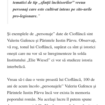
tematici de tip „sfinţii închisorilor” vreun
personaj care este cultivat intens pe site-urile
pro-legionare.
”
Și exemplele de „personaje” date de Cioflăncă sint
Valeriu Gafencu și Părintele Iustin Pârvu. Observați,
vă rog, tonul lui Cioflăncă, supărat ca sînt și istorici
onești care nu vor să se înregimenteze în solda
Institutului „Elie Wiesel” ci vor să studieze istoria
interbelică.
Vreau să-i dau o veste proastă lui Cioflâncă, 100 de
ani de acum încolo „personajele” Valeriu Gafencu și
Părintele Iustin Pârvu încă vor exista în memoria
poporului român. Nu același lucru îl putem spune