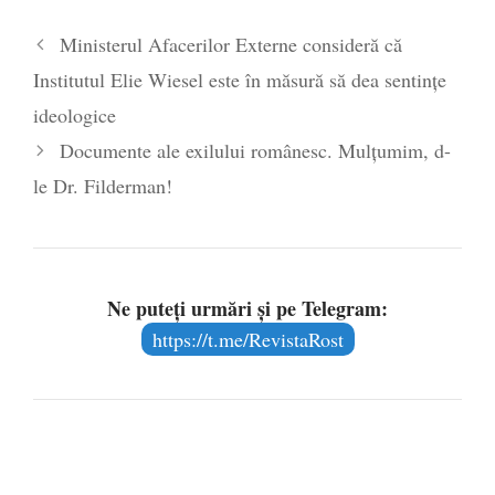
are prea puțin a face cu informarea
- 30
Ministerul Afacerilor Externe consideră că
mai 2020
Institutul Elie Wiesel este în măsură să dea sentinţe
ideologice
Documente ale exilului românesc. Mulţumim, d-
le Dr. Filderman!
Ne puteți urmări și pe Telegram:
https://t.me/RevistaRost