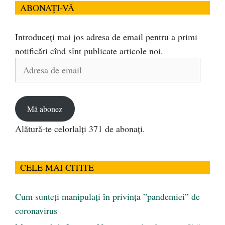
ABONAȚI-VĂ
Introduceți mai jos adresa de email pentru a primi
notificări cînd sînt publicate articole noi.
Adresa
de
email
Mă abonez
Alătură-te celorlalți 371 de abonați.
CELE MAI CITITE
Cum sunteți manipulați în privința ”pandemiei” de
coronavirus