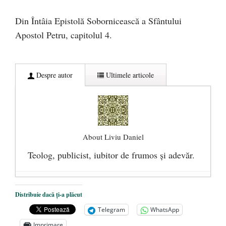
Din Întâia Epistolă Sobornicească a Sfântului
Apostol Petru, capitolul 4.
Despre autor
Ultimele articole
About Liviu Daniel
Teolog, publicist, iubitor de frumos şi adevăr.
Precizări legate de asocierea dintre Dan
Distribuie dacă ți-a plăcut
Puric şi Arsenie Boca
- 8 februarie 2016
Telegram
WhatsApp
Toalete „corecte politic” pentru imigranţi
-
Imprimare