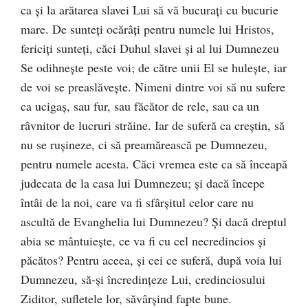
ca şi la arătarea slavei Lui să vă bucuraţi cu bucurie
mare. De sunteţi ocărâţi pentru numele lui Hristos,
fericiţi sunteţi, căci Duhul slavei şi al lui Dumnezeu
Se odihneşte peste voi; de către unii El se huleşte, iar
de voi se preaslăveşte. Nimeni dintre voi să nu sufere
ca ucigaş, sau fur, sau făcător de rele, sau ca un
râvnitor de lucruri străine. Iar de suferă ca creştin, să
nu se ruşineze, ci să preamărească pe Dumnezeu,
pentru numele acesta. Căci vremea este ca să înceapă
judecata de la casa lui Dumnezeu; şi dacă începe
întâi de la noi, care va fi sfârşitul celor care nu
ascultă de Evanghelia lui Dumnezeu? Şi dacă dreptul
abia se mântuieşte, ce va fi cu cel necredincios şi
păcătos? Pentru aceea, şi cei ce suferă, după voia lui
Dumnezeu, să-şi încredinţeze Lui, credinciosului
Ziditor, sufletele lor, săvârşind fapte bune.