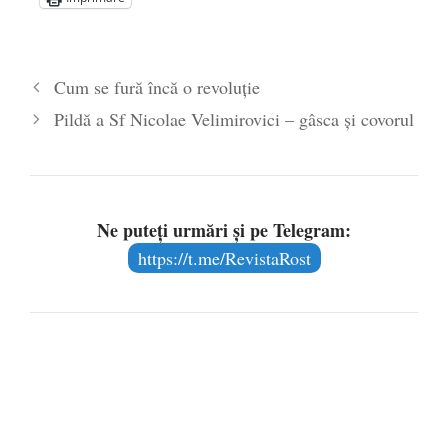
6 februarie 2016
Ce au în comun Dan Puric şi Arsenie
Boca
- 3 februarie 2016
Cum se fură încă o revoluție
Pildă a Sf Nicolae Velimirovici – gâsca şi covorul
Ne puteți urmări și pe Telegram:
https://t.me/RevistaRost