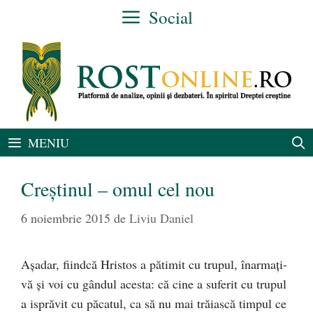
Sari
Social
la
conținut
MENIU
Creştinul – omul cel nou
6 noiembrie 2015
de
Liviu Daniel
Aşadar, fiindcă Hristos a pătimit cu trupul, înarmaţi-
vă şi voi cu gândul acesta: că cine a suferit cu trupul
a isprăvit cu păcatul, ca să nu mai trăiască timpul ce