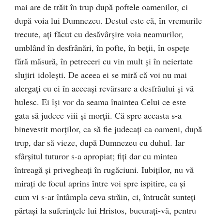
mai are de trăit în trup după poftele oamenilor, ci
după voia lui Dumnezeu. Destul este că, în vremurile
trecute, aţi făcut cu desăvârşire voia neamurilor,
umblând în desfrânări, în pofte, în beţii, în ospeţe
fără măsură, în petreceri cu vin mult şi în neiertate
slujiri idoleşti. De aceea ei se miră că voi nu mai
alergaţi cu ei în aceeaşi revărsare a desfrâului şi vă
hulesc. Ei îşi vor da seama înaintea Celui ce este
gata să judece viii şi morţii. Că spre aceasta s-a
binevestit morţilor, ca să fie judecaţi ca oameni, după
trup, dar să vieze, după Dumnezeu cu duhul. Iar
sfârşitul tuturor s-a apropiat; fiţi dar cu mintea
întreagă şi privegheaţi în rugăciuni. Iubiţilor, nu vă
miraţi de focul aprins între voi spre ispitire, ca şi
cum vi s-ar întâmpla ceva străin, ci, întrucât sunteţi
părtaşi la suferinţele lui Hristos, bucuraţi-vă, pentru