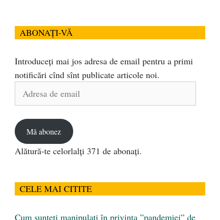
ABONAȚI-VĂ
Introduceți mai jos adresa de email pentru a primi
notificări cînd sînt publicate articole noi.
Adresa
de
email
Mă abonez
Alătură-te celorlalți 371 de abonați.
CELE MAI CITITE
Cum sunteți manipulați în privința ”pandemiei” de