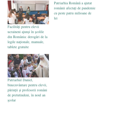
sexuală” și obligativitatea vaccinării
- 3
Patriarhia Română a ajutat
iunie 2020
românii afectați de pandemie
cu peste patru milioane de
lei
Facilități pentru elevii
ucraineni ajunși în școlile
din România: derogări de la
legile naționale, manuale,
tablete gratuite
Patriarhul Daniel,
binecuvântare pentru elevii,
părinții și profesorii români
de pretutindeni, în noul an
școlar