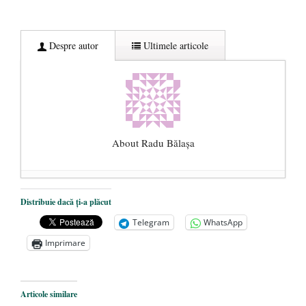
Despre autor
Ultimele articole
About Radu Bălaşa
Șase măsuri pentru primenirea clasei
Distribuie dacă ți-a plăcut
politice românești
- 10 noiembrie 2020
Telegram
WhatsApp
Într-o țară în care se fură miliarde de euro,
Imprimare
memoria rezistenței anticomuniste este
considerată prea scumpă
- 4 iunie 2020
Libertatea cetățeanului vs. ”educația
Articole similare