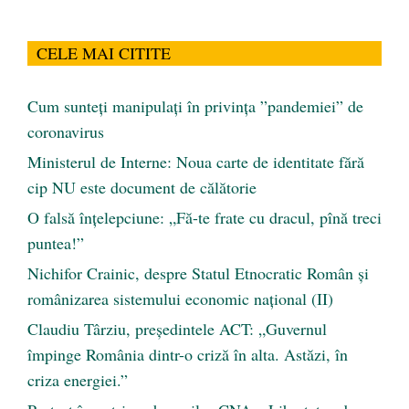
CELE MAI CITITE
Cum sunteți manipulați în privința ”pandemiei” de
coronavirus
Ministerul de Interne: Noua carte de identitate fără
cip NU este document de călătorie
O falsă înțelepciune: „Fă-te frate cu dracul, pînă treci
puntea!”
Nichifor Crainic, despre Statul Etnocratic Român şi
românizarea sistemului economic naţional (II)
Claudiu Târziu, președintele ACT: „Guvernul
împinge România dintr-o criză în alta. Astăzi, în
criza energiei.”