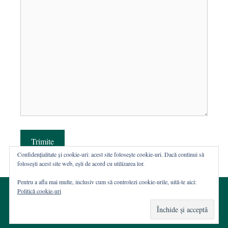
Trimite
Confidențialitate și cookie-uri: acest site folosește cookie-uri. Dacă continui să
folosești acest site web, ești de acord cu utilizarea lor.
Pentru a afla mai multe, inclusiv cum să controlezi cookie-urile, uită-te aici:
Politică cookie-uri
© 2002-2026 · Asociația ROST
Web hosting şi dezvoltare Wordpress:
Casa de WEB