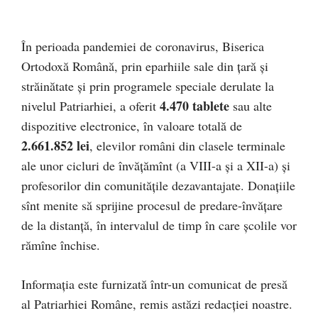
În perioada pandemiei de coronavirus, Biserica
Ortodoxă Română, prin eparhiile sale din țară și
străinătate și prin programele speciale derulate la
4.470 tablete
nivelul Patriarhiei, a oferit
sau alte
dispozitive electronice, în valoare totală de
2.661.852 lei
, elevilor români din clasele terminale
ale unor cicluri de învățămînt (a VIII-a și a XII-a) și
profesorilor din comunitățile dezavantajate. Donațiile
sînt menite să sprijine procesul de predare-învățare
de la distanță, în intervalul de timp în care școlile vor
rămîne închise.
Informația este furnizată într-un comunicat de presă
al Patriarhiei Române, remis astăzi redacției noastre.