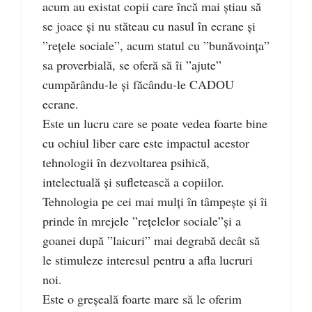
acum au existat copii care încă mai știau să
se joace și nu stăteau cu nasul în ecrane și
”rețele sociale”, acum statul cu ”bunăvoința”
sa proverbială, se oferă să îi ”ajute”
cumpărându-le și făcându-le CADOU
ecrane.
Este un lucru care se poate vedea foarte bine
cu ochiul liber care este impactul acestor
tehnologii în dezvoltarea psihică,
intelectuală și sufletească a copiilor.
Tehnologia pe cei mai mulți în tâmpește și îi
prinde în mrejele ”rețelelor sociale”și a
goanei după ”laicuri” mai degrabă decât să
le stimuleze interesul pentru a afla lucruri
noi.
Este o greșeală foarte mare să le oferim