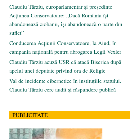
Claudiu Târziu, europarlamentar și președinte
Acțiunea Conservatoare: „Dacă România își
abandonează ciobanii, își abandonează o parte din
suflet”
Conducerea Acțiunii Conservatoare, la Aiud, în
campania națională pentru abrogarea Legii Vexler
Claudiu Târziu acuză USR că atacă Biserica după
apelul unei deputate privind ora de Religie
Val de incidente cibernetice în instituțiile statului.
Claudiu Târziu cere audit și răspundere publică
PUBLICITATE