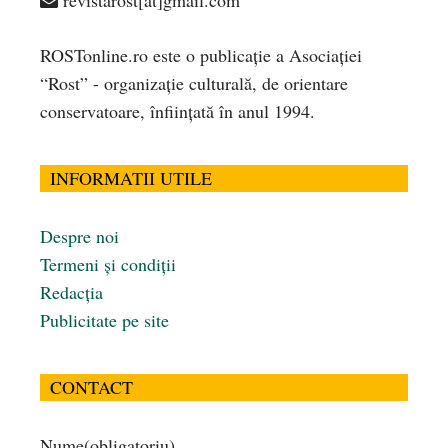
revistarost[at]gmail.com
ROSTonline.ro este o publicaţie a Asociaţiei
“Rost” - organizaţie culturală, de orientare
conservatoare, înfiinţată în anul 1994.
INFORMATII UTILE
Despre noi
Termeni și condiții
Redacția
Publicitate pe site
CONTACT
Nume
(obligatoriu)