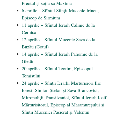
Preotul și soția sa Maxima
6 aprilie – Sfîntul Sfințit Mucenic Irineu,
Episcop de Sirmium
11 aprilie – Sfîntul Ierarh Calinic de la
Cernica
12 aprilie – Sfîntul Mucenic Sava de la
Buzău (Gotul)
14 aprilie – Sfîntul Ierarh Pahomie de la
Gledin
20 aprilie – Sfîntul Teotim, Episcopul
Tomisului
24 aprilie – Sfinții Ierarhi Marturisiori Ilie
Iorest, Simion Ștefan și Sava Brancovici,
Mitropoliții Transilvaniei, Sfîntul Ierarh Iosif
Mărturisitorul, Episcop al Maramureșului și
Sfinții Mucenici Pasicrat și Valentin