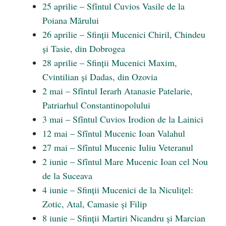
25 aprilie – Sfîntul Cuvios Vasile de la
Poiana Mărului
26 aprilie – Sfinții Mucenici Chiril, Chindeu
și Tasie, din Dobrogea
28 aprilie – Sfinții Mucenici Maxim,
Cvintilian și Dadas, din Ozovia
2 mai – Sfîntul Ierarh Atanasie Patelarie,
Patriarhul Constantinopolului
3 mai – Sfîntul Cuvios Irodion de la Lainici
12 mai – Sfîntul Mucenic Ioan Valahul
27 mai – Sfîntul Mucenic Iuliu Veteranul
2 iunie – Sfîntul Mare Mucenic Ioan cel Nou
de la Suceava
4 iunie – Sfinții Mucenici de la Niculițel:
Zotic, Atal, Camasie și Filip
8 iunie – Sfinții Martiri Nicandru și Marcian