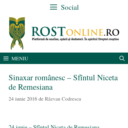
Sari
Social
la
conținut
MENIU
Sinaxar românesc – Sfîntul Niceta
de Remesiana
24 iunie 2016
de
Răzvan Codrescu
24 iunie – Sfîntul Niceta de Remesiana