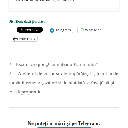
DANA KONYA-PETRIȘOR, ÎNTRU
Distribuie dacă ți-a plăcut
VEȘNICĂ POMENIRE
- 17 martie 2021
Telegram
WhatsApp
ÎNĂLȚATU-S-A!
- 28 mai 2020
Imprimare
Sic credo – Francisco Franco (1892-1975)
- 25 octombrie 2019
Excurs despre „Cuminţenia Pămîntului”
„Atelierul de cusut straie împărăteşti”, locul unde
românii reînvie şezătorile de altădată şi învaţă să-şi
coasă propria ie
Ne puteți urmări și pe Telegram: