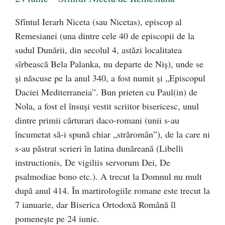
Sfîntul Ierarh Niceta (sau Nicetas), episcop al
Remesianei (una dintre cele 40 de episcopii de la
sudul Dunării, din secolul 4, astăzi localitatea
sîrbească Bela Palanka, nu departe de Niş), unde se
şi născuse pe la anul 340, a fost numit şi „Episcopul
Daciei Mediterraneia”. Bun prieten cu Paul(in) de
Nola, a fost el însuşi vestit scriitor bisericesc, unul
dintre primii cărturari daco-romani (unii s-au
încumetat să-i spună chiar „străromân”), de la care ni
s-au păstrat scrieri în latina dunăreană (Libelli
instructionis, De vigiliis servorum Dei, De
psalmodiae bono etc.). A trecut la Domnul nu mult
după anul 414. În martirologiile romane este trecut la
7 ianuarie, dar Biserica Ortodoxă Română îl
pomeneşte pe 24 iunie.